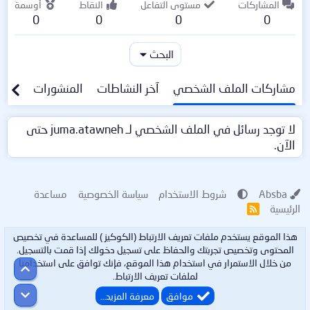
المشاركات
مستوى التفاعل
النقاط
أوسمة
0
0
0
0
البحث
مشاركات الملف الشخصي
آخر النشاطات
المنشورات
معلو
لا توجد رسائل في الملف الشخصي لـ juma.atawneh حتى
الآن.
Absba
شروط الاستخدام
سياسة الخصوصية
مساعدة
الرئيسية
R
S
S
هذا الموقع يستخدم ملفات تعريف الارتباط (الكوكيز ) للمساعدة في تخصيص
المحتوى وتخصيص تجربتك والحفاظ على تسجيل دخولك إذا قمت بالتسجيل.
من خلال الاستمرار في استخدام هذا الموقع، فإنك توافق على استخدامنا
أعلى
لملفات تعريف الارتباط.
أسفل
موافق
معرفة المزيد…