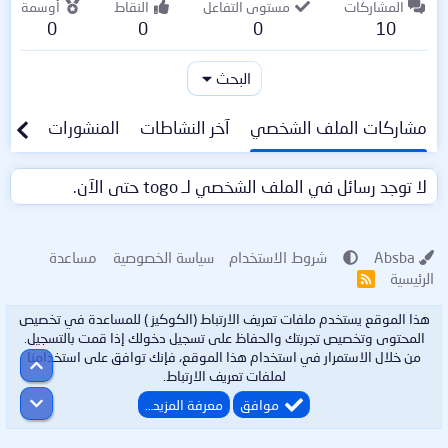
المشاركات
مستوى التفاعل
النقاط
أوسمة
0
0
0
10
البحث
مشاركات الملف الشخصي
آخر النشاطات
المنشورات
معلو
لا توجد رسائل في الملف الشخصي لـ togo حتى الآن.
Absba
شروط الاستخدام
سياسة الخصوصية
مساعدة
الرئيسية
R
S
S
هذا الموقع يستخدم ملفات تعريف الارتباط (الكوكيز ) للمساعدة في تخصيص
المحتوى وتخصيص تجربتك والحفاظ على تسجيل دخولك إذا قمت بالتسجيل.
من خلال الاستمرار في استخدام هذا الموقع، فإنك توافق على استخدامنا
أعلى
لملفات تعريف الارتباط.
أسفل
موافق
معرفة المزيد…