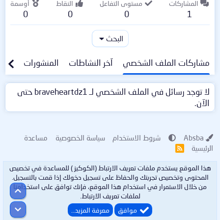
المشاركات
مستوى التفاعل
النقاط
أوسمة
0
0
0
1
البحث
مشاركات الملف الشخصي
آخر النشاطات
المنشورات
معلو
لا توجد رسائل في الملف الشخصي لـ braveheartdz1 حتى
الآن.
Absba
شروط الاستخدام
سياسة الخصوصية
مساعدة
الرئيسية
R
S
S
هذا الموقع يستخدم ملفات تعريف الارتباط (الكوكيز ) للمساعدة في تخصيص
المحتوى وتخصيص تجربتك والحفاظ على تسجيل دخولك إذا قمت بالتسجيل.
من خلال الاستمرار في استخدام هذا الموقع، فإنك توافق على استخدامنا
أعلى
لملفات تعريف الارتباط.
أسفل
موافق
معرفة المزيد…