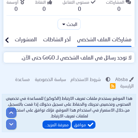
المشاركات
مستوى التفاعل
النقاط
أوسمة
0
0
0
0
البحث
مشاركات الملف الشخصي
آخر النشاطات
المنشورات
معلو
لا توجد رسائل في الملف الشخصي لـ GoGO حتى الآن.
Absba
شروط الاستخدام
سياسة الخصوصية
مساعدة
الرئيسية
R
S
S
هذا الموقع يستخدم ملفات تعريف الارتباط (الكوكيز ) للمساعدة في تخصيص
المحتوى وتخصيص تجربتك والحفاظ على تسجيل دخولك إذا قمت بالتسجيل.
من خلال الاستمرار في استخدام هذا الموقع، فإنك توافق على استخدامنا
أعلى
لملفات تعريف الارتباط.
أسفل
موافق
معرفة المزيد…