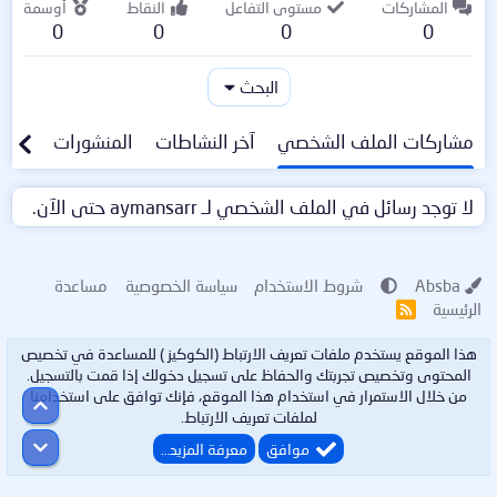
المشاركات
مستوى التفاعل
النقاط
أوسمة
0
0
0
0
البحث
مشاركات الملف الشخصي
آخر النشاطات
المنشورات
معلو
لا توجد رسائل في الملف الشخصي لـ aymansarr حتى الآن.
Absba
شروط الاستخدام
سياسة الخصوصية
مساعدة
الرئيسية
R
S
S
هذا الموقع يستخدم ملفات تعريف الارتباط (الكوكيز ) للمساعدة في تخصيص
المحتوى وتخصيص تجربتك والحفاظ على تسجيل دخولك إذا قمت بالتسجيل.
من خلال الاستمرار في استخدام هذا الموقع، فإنك توافق على استخدامنا
أعلى
لملفات تعريف الارتباط.
أسفل
موافق
معرفة المزيد…