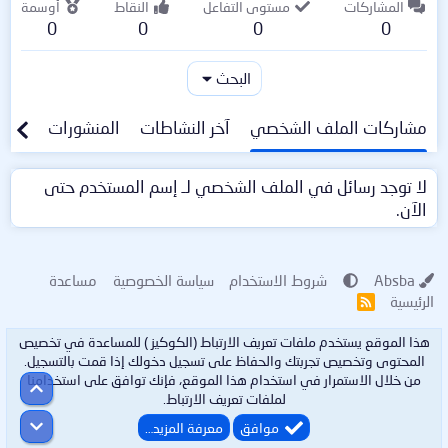
المشاركات
مستوى التفاعل
النقاط
أوسمة
0
0
0
0
البحث
مشاركات الملف الشخصي
آخر النشاطات
المنشورات
معلو
لا توجد رسائل في الملف الشخصي لـ إسم المستخدم حتى
الآن.
Absba
شروط الاستخدام
سياسة الخصوصية
مساعدة
الرئيسية
R
S
S
هذا الموقع يستخدم ملفات تعريف الارتباط (الكوكيز ) للمساعدة في تخصيص
المحتوى وتخصيص تجربتك والحفاظ على تسجيل دخولك إذا قمت بالتسجيل.
من خلال الاستمرار في استخدام هذا الموقع، فإنك توافق على استخدامنا
أعلى
لملفات تعريف الارتباط.
أسفل
موافق
معرفة المزيد…