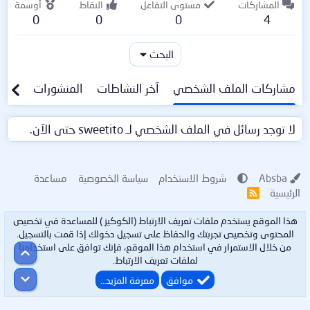
المشاركات
مستوى التفاعل
النقاط
أوسمة
0
0
0
4
البحث
مشاركات الملف الشخصي
آخر النشاطات
المنشورات
معلو
لا توجد رسائل في الملف الشخصي لـ sweetito حتى الآن.
Absba
شروط الاستخدام
سياسة الخصوصية
مساعدة
الرئيسية
R
S
S
هذا الموقع يستخدم ملفات تعريف الارتباط (الكوكيز ) للمساعدة في تخصيص
المحتوى وتخصيص تجربتك والحفاظ على تسجيل دخولك إذا قمت بالتسجيل.
من خلال الاستمرار في استخدام هذا الموقع، فإنك توافق على استخدامنا
أعلى
لملفات تعريف الارتباط.
أسفل
موافق
معرفة المزيد…