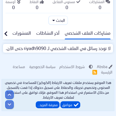
المشاركات
مستوى التفاعل
النقاط
أوسمة
0
0
0
0
البحث
مشاركات الملف الشخصي
آخر النشاطات
المنشورات
معلو
لا توجد رسائل في الملف الشخصي لـ riyadh9090 حتى الآن.
Absba
شروط الاستخدام
سياسة الخصوصية
مساعدة
الرئيسية
R
S
S
هذا الموقع يستخدم ملفات تعريف الارتباط (الكوكيز ) للمساعدة في تخصيص
المحتوى وتخصيص تجربتك والحفاظ على تسجيل دخولك إذا قمت بالتسجيل.
من خلال الاستمرار في استخدام هذا الموقع، فإنك توافق على استخدامنا
أعلى
لملفات تعريف الارتباط.
أسفل
موافق
معرفة المزيد…