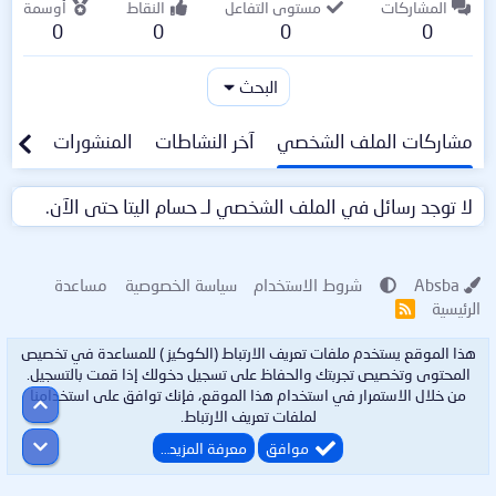
المشاركات
مستوى التفاعل
النقاط
أوسمة
0
0
0
0
البحث
مشاركات الملف الشخصي
آخر النشاطات
المنشورات
معلو
لا توجد رسائل في الملف الشخصي لـ حسام اليتا حتى الآن.
Absba
شروط الاستخدام
سياسة الخصوصية
مساعدة
الرئيسية
R
S
S
هذا الموقع يستخدم ملفات تعريف الارتباط (الكوكيز ) للمساعدة في تخصيص
المحتوى وتخصيص تجربتك والحفاظ على تسجيل دخولك إذا قمت بالتسجيل.
من خلال الاستمرار في استخدام هذا الموقع، فإنك توافق على استخدامنا
أعلى
لملفات تعريف الارتباط.
أسفل
موافق
معرفة المزيد…