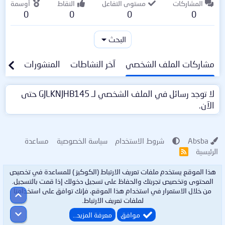
المشاركات
مستوى التفاعل
النقاط
أوسمة
0
0
0
0
البحث
مشاركات الملف الشخصي
آخر النشاطات
المنشورات
معلو
لا توجد رسائل في الملف الشخصي لـ GJLKNJHB145 حتى
الآن.
Absba
شروط الاستخدام
سياسة الخصوصية
مساعدة
الرئيسية
R
S
S
هذا الموقع يستخدم ملفات تعريف الارتباط (الكوكيز ) للمساعدة في تخصيص
المحتوى وتخصيص تجربتك والحفاظ على تسجيل دخولك إذا قمت بالتسجيل.
من خلال الاستمرار في استخدام هذا الموقع، فإنك توافق على استخدامنا
أعلى
لملفات تعريف الارتباط.
أسفل
موافق
معرفة المزيد…