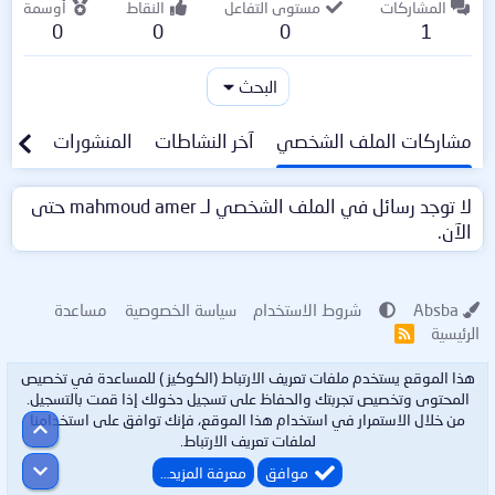
المشاركات
مستوى التفاعل
النقاط
أوسمة
0
0
0
1
البحث
مشاركات الملف الشخصي
آخر النشاطات
المنشورات
معلو
لا توجد رسائل في الملف الشخصي لـ mahmoud amer حتى
الآن.
Absba
شروط الاستخدام
سياسة الخصوصية
مساعدة
الرئيسية
R
S
S
هذا الموقع يستخدم ملفات تعريف الارتباط (الكوكيز ) للمساعدة في تخصيص
المحتوى وتخصيص تجربتك والحفاظ على تسجيل دخولك إذا قمت بالتسجيل.
من خلال الاستمرار في استخدام هذا الموقع، فإنك توافق على استخدامنا
أعلى
لملفات تعريف الارتباط.
أسفل
موافق
معرفة المزيد…