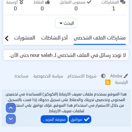
المشاركات
مستوى التفاعل
النقاط
أوسمة
0
0
0
1
البحث
مشاركات الملف الشخصي
آخر النشاطات
المنشورات
معلو
لا توجد رسائل في الملف الشخصي لـ nour salah حتى الآن.
Absba
شروط الاستخدام
سياسة الخصوصية
مساعدة
الرئيسية
R
S
S
هذا الموقع يستخدم ملفات تعريف الارتباط (الكوكيز ) للمساعدة في تخصيص
المحتوى وتخصيص تجربتك والحفاظ على تسجيل دخولك إذا قمت بالتسجيل.
من خلال الاستمرار في استخدام هذا الموقع، فإنك توافق على استخدامنا
أعلى
لملفات تعريف الارتباط.
أسفل
موافق
معرفة المزيد…