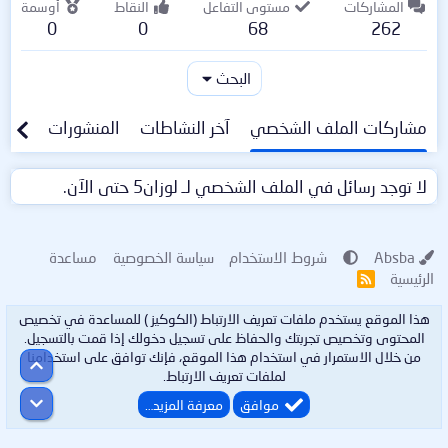
المشاركات
مستوى التفاعل
النقاط
أوسمة
0
0
68
262
البحث
مشاركات الملف الشخصي
آخر النشاطات
المنشورات
معلو
لا توجد رسائل في الملف الشخصي لـ لوزان5 حتى الآن.
Absba
شروط الاستخدام
سياسة الخصوصية
مساعدة
الرئيسية
R
S
S
هذا الموقع يستخدم ملفات تعريف الارتباط (الكوكيز ) للمساعدة في تخصيص
المحتوى وتخصيص تجربتك والحفاظ على تسجيل دخولك إذا قمت بالتسجيل.
من خلال الاستمرار في استخدام هذا الموقع، فإنك توافق على استخدامنا
أعلى
لملفات تعريف الارتباط.
أسفل
موافق
معرفة المزيد…