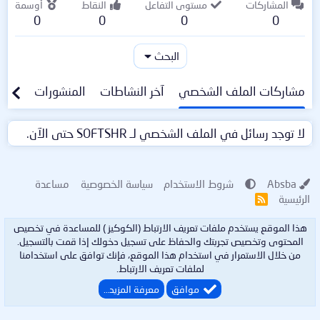
المشاركات
مستوى التفاعل
النقاط
أوسمة
0
0
0
0
البحث
مشاركات الملف الشخصي
آخر النشاطات
المنشورات
معلو
لا توجد رسائل في الملف الشخصي لـ SOFTSHR حتى الآن.
Absba
شروط الاستخدام
سياسة الخصوصية
مساعدة
الرئيسية
R
S
S
هذا الموقع يستخدم ملفات تعريف الارتباط (الكوكيز ) للمساعدة في تخصيص
المحتوى وتخصيص تجربتك والحفاظ على تسجيل دخولك إذا قمت بالتسجيل.
من خلال الاستمرار في استخدام هذا الموقع، فإنك توافق على استخدامنا
لملفات تعريف الارتباط.
موافق
معرفة المزيد…