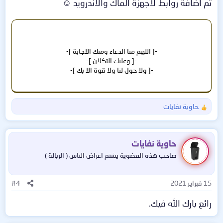
تم اضافة روابط لأجهزة الماك والاندرويد ☺
-[ اللهم منا الدعاء ومنك الاجابة ]-
-[ وعليك التكلان ]-
-[ ولا حول لنا ولا قوة الا بك ]-
حاوية نفايات
ا
ل
ت
ف
حاوية نفايات
ا
صاحب هذه العضوية يشتم اعراض الناس ( الزبالة )
ع
ل
ا
15 فبراير 2021
#4
ت
:
رائع بارك الله فيك.