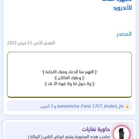
للأندرويد
المصدر
التعديل الأخير:
15 فبراير 2021
-[ اللهم منا الدعاء ومنك الاجابة ]-
-[ وعليك التكلان ]-
-[ ولا حول لنا ولا قوة الا بك ]-
khaled_jtv
,
Farid-17GT
,
kamelmoha
و 3 آخرين
ا
ل
ت
ف
حاوية نفايات
ا
صاحب هذه العضوية يشتم اعراض الناس ( الزبالة )
ع