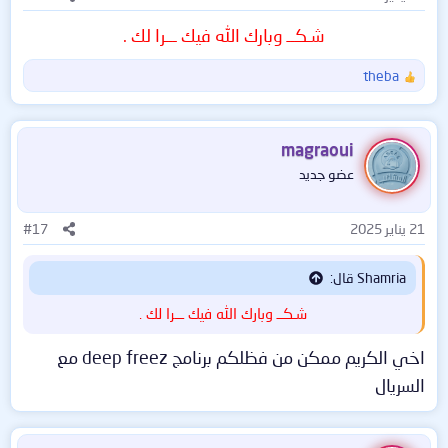
شـكــ وبارك الله فيك ـــرا لك .
theba
ا
ل
ت
ف
magraoui
ا
عضو جديد
ع
ل
ا
21 يناير 2025
#17
ت
:
Shamria قال:
شـكــ وبارك الله فيك ـــرا لك .
اخي الكريم ممكن من فظلكم برنامج deep freez مع
السريال