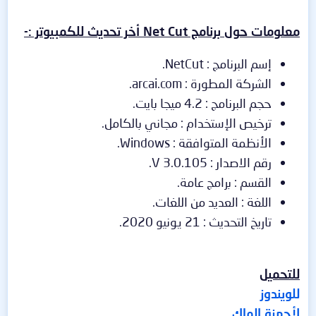
معلومات حول برنامج Net Cut أخر تحديث للكمبيوتر :-
إسم البرنامج : NetCut.
الشركة المطورة : arcai.com.
حجم البرنامج : 4.2 ميجا بايت.
ترخيص الإستخدام : مجاني بالكامل.
الأنظمة المتوافقة : Windows.
رقم الاصدار : V 3.0.105.
القسم : برامج عامة.
اللغة : العديد من اللغات.
تاريخ التحديث : 21 يونيو 2020.
للتحميل
للويندوز
لأجهزة الماك