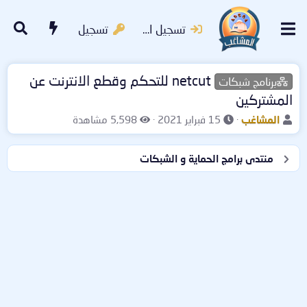
تسجيل الدخول
تسجيل
netcut للتحكم وقطع الانترنت عن
برنامج شبكات
المشتركين
ب
ت
ا
المشاغب
15 فبراير 2021
5,598 مشاهدة
ا
ا
ل
د
ر
م
منتدى برامج الحماية و الشبكات
ئ
ي
ش
ا
خ
ا
ل
ا
ه
م
ل
د
و
ب
ا
ض
د
ت
و
ء
ع