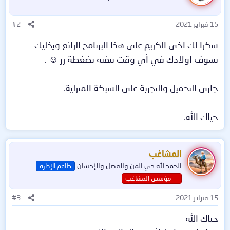
ل
ا
15 فبراير 2021
#2
ت
:
شكرا لك اخي الكريم على هذا البرنامج الرائع ويخليك
تشوف اولادك في أي وقت تبغيه بضغطة زر ☺️ .
جاري التحميل والتجربة على الشبكة المنزلية.
حياك الله.
المشاغب
الحمد لله ذي المن والفضل والإحسان
طاقم الإدارة
مؤسس المشاغب
15 فبراير 2021
#3
حياك الله