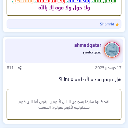
سبحان الله
،
والحمد لله
،
ولا إله إلا الله
،
والله أكبر
،
ولا حول ولا قوة إلا بالله
Shamria
ا
ل
ت
ف
ahmedqatar
ا
عضو ذهبي
ع
ل
ا
17 ديسمبر 2023
#11
ت
:
هل تتوفر نسخة لأنظمة Linux؟
لقد كانوا سابقا يسجنون الناس لأنهم يسرقون أما الآن فهم
يسجنونهم لأنهم يقولون الحقيقة