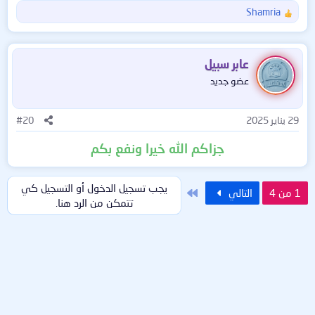
Shamria
ا
ل
ت
ف
عابر سبيل
ا
عضو جديد
ع
ل
ا
29 يناير 2025
#20
ت
:
جزاكم الله خيرا ونفع بكم
يجب تسجيل الدخول أو التسجيل كي
الاخير
1 من 4
التالي
تتمكن من الرد هنا.