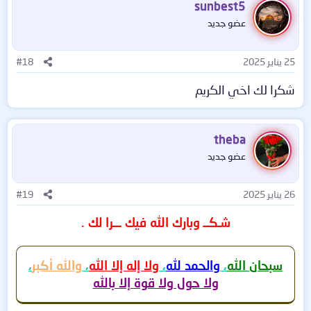
sunbest5
عضو جديد
25 يناير 2025
#18
شكرا لك اخي الكريم
theba
عضو جديد
26 يناير 2025
#19
شـكــ وبارك الله فيك ـــرا لك .
سبحان الله
،
والحمد لله
،
ولا إله إلا الله
،
والله أكبر
،
ولا حول ولا قوة إلا بالله