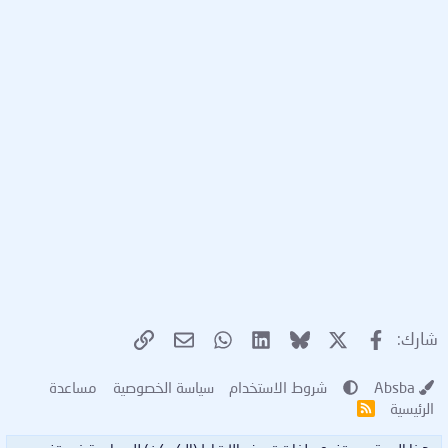
X
فيسبوك
Bluesky
LinkedIn
WhatsApp
الرابط
البريد الإلكتروني
شارك:
Absba
شروط الاستخدام
سياسة الخصوصية
مساعدة
الرئيسية
R
S
S