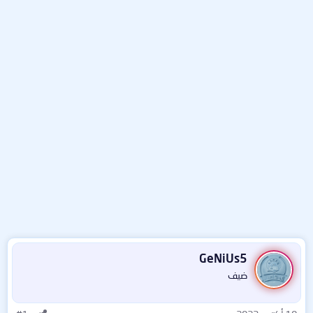
GeNiUs5
ضيف