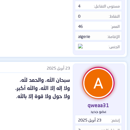
مستوى التفاعل
4
النقاط
0
العمر
46
الإقامة
algerie
الجنس
23 أبريل 2025
سبحان الله، والحمد لله،
ولا إله إلا الله، والله أكبر،
ولا حول ولا قوة إلا بالله.
qweaa31
عضو جديد
إنضم
23 أبريل 2025