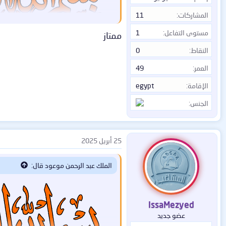
المشاركات
11
مستوى التفاعل
1
ممتاز
النقاط
0
العمر
49
░▒▓██▓▒░ ◄◄◄
الإقامة
egypt
تصفح وبسهولة ببرنامج بروكسي صغير openvpn_All - في نظام 
الجنس
....░▒▓██▓▒░ ►►►
تحميل البرنامج المحمول
25 أبريل 2025
openvpn_All.zip
3.34 ميغا
الملك عبد الرحمن موعود قال:
load.io/en/2WPBfZjE2hJ0KW3/file
=
IssaMezyed
الكيفية
عضو جديد
1 - فك الضغط