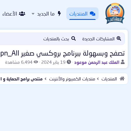
المنتديات
ما الجديد
الأعضاء
المشاركات الجديدة
بحث بالمنتديات
تصفح وبسهولة ببرنامج بروكسي صغير openvpn_All في نظام ويندوز
ب
ت
ا
الملك عبد الرحمن موعود
19 يناير 2024
6,494 مشاهدة
ا
ا
ل
د
ر
م
المنتديات
منتديات الكمبيوتر والأنترنت
منتدى برامج الحماية و 
ئ
ي
ش
ا
خ
ا
ل
ا
ه
م
ل
د
و
ب
ا
ض
د
ت
و
ء
ع