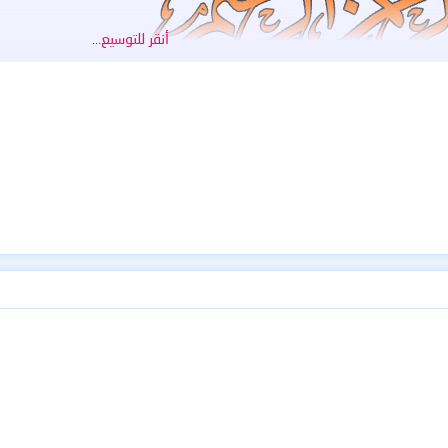
أنقر للتوسيع...
الحجب عندها سيتغير لون الايقونة
تطلب
ادا كان كل شيء مضبوط ...
ويندوز
https://fastup