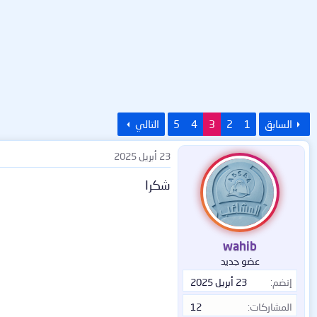
السابق
1
2
3
4
5
التالي
23 أبريل 2025
شكرا
wahib
عضو جديد
إنضم
23 أبريل 2025
المشاركات
12