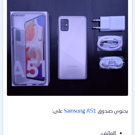
يحتوي صندوق
Samsung A51
على:
الهاتف.