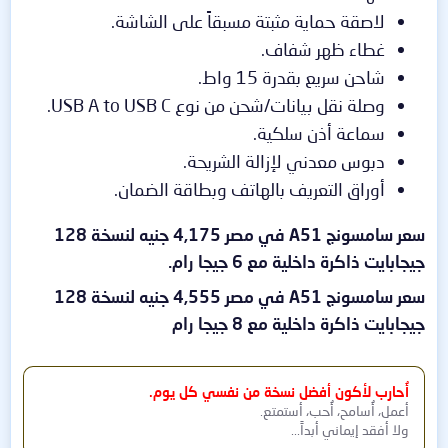
لاصقة حماية مثبتة مسبقاً على الشاشة.
غطاء ظهر شفاف.
شاحن سريع بقدرة 15 واط.
وصلة نقل بيانات/شحن من نوع USB A to USB C.
سماعة أذن سلكية.
دبوس معدني لإزالة الشريحة.
أوراق التعريف بالهاتف وبطاقة الضمان.
سعر سامسونج A51 في مصر 4,175 جنيه لنسخة 128
جيجابايت ذاكرة داخلية مع 6 جيجا رام.​
سعر سامسونج A51 في مصر 4,555 جنيه لنسخة 128
جيجابايت ذاكرة داخلية مع 8 جيجا رام​
أُحارب لأكون أفضل نسخة من نفسي كل يوم.
أعمل، أُسامح، أُحب، أستمتع.
ولا أفقد إيماني أبداً...