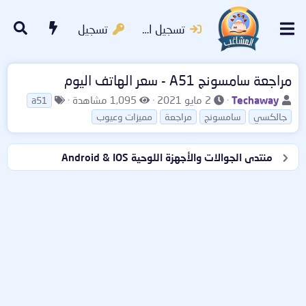
تسجيل الدخول
تسجيل
مراجعة سامسونج A51 - سعر الهاتف اليوم
ب
ت
ا
ا
Techaway
2 مايو 2021
1,095 مشاهدة
a51
ا
ا
ل
ل
جالكسي
سامسونج
مراجعة
مميزات وعيوب
د
ر
م
و
ئ
ي
ش
س
ا
خ
ا
و
منتدى الجوالات والأجهزة اللوحية Android & IOS
ل
ا
ه
م
م
ل
د
و
ب
ا
ض
د
ت
و
ء
ع