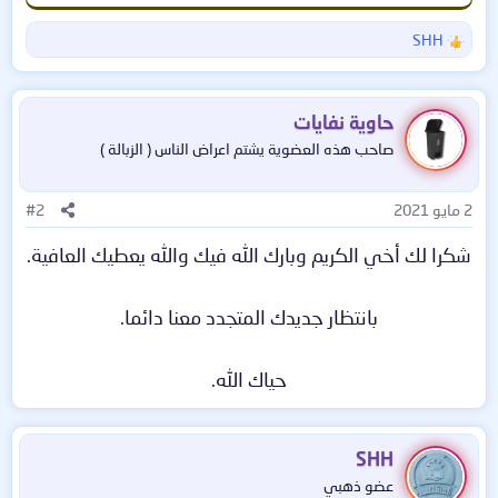
SHH
ا
ل
ت
ف
حاوية نفايات
ا
صاحب هذه العضوية يشتم اعراض الناس ( الزبالة )
ع
ل
ا
2 مايو 2021
#2
ت
:
شكرا لك أخي الكريم وبارك الله فيك والله يعطيك العافية.
بانتظار جديدك المتجدد معنا دائما.
حياك الله.​
SHH
عضو ذهبي