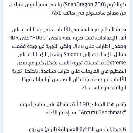
كوالكوم (SnapDragon 730) والذي يعتبر أقوى بمراحل
من معالج سامسونج في هاتف A51.
تجربة النظام غير سلسة في الألعاب حتى عند اللعب على
أقل الإعدادات، تمت تجربة لعبة بابجي "PUBG" على HDR
ومعدل إطارات على Ultra ولكن التجربة غير جيدة فقمت
بتقليل الإعدادات إلى Smooth ومعدل الإطارات على
Extreme، فـ تحسنت تجربة اللعب بشكل كبير مع بعض
التقطيع في الفريمات على فترات متباعدة. باختصار تجربة
الألعاب غير جيدة وإذا كان اللعب من أولوياتك فهذا
الهاتف غير مناسب لك.
يُقدم هذا المعالج 190 ألف نقطة على برنامج أنتوتو
"Antutu Benchmark" عند إختبار الأداء.
6 جيجابايت من الذاكرة العشوائية (الرام) من نوع