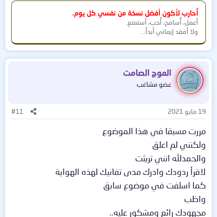
أُحارب لأكون أفضل نسخة من نفسي كل يوم.
أعمل، أُسامح، أُحب، أستمتع.
ولا أفقد إيماني أبداً...
الموج الصامت
عضو مشاغب
19 مايو 2021
#11
مررت مسبقا في هذا الموضوع
ولكنني لم اعلق
والحمدلله انني تريثت
لاقرأ ردودك وادرك مدى تفانيك لهذه الهواية
كما اسلفت في موضوع سابق
واظب
مجهودك رائع ومشكور عليه..