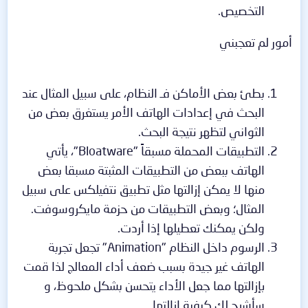
التخصيص.
أمور لم تعجبني
بطئ بعض الأماكن فـ النظام، على سبيل المثال عند
البحث في إعدادات الهاتف الأمر يستغرق بعض من
الثواني لتظهر نتيجة البحث.
التطبيقات المحملة مسبقاً "Bloatware"، يأتي
الهاتف ببعض من التطبيقات المثبتة مسبقا بعض
منها لا يمكن إزالتها مثل تطبيق نتفيلكس على سبيل
المثال؛ وبعض التطبيقات من حزمة مايكروسوفت.
ولكن يمكنك تعطيلها إذا أردت.
الرسوم داخل النظام "Animation" تجعل تجربة
الهاتف غير جيدة بسبب ضعف أداء المعالج لذا قمت
بإزالتها مما جعل الأداء يتحسن بشكل ملحوظ، و
سأشرح لك كيفية إزالتها..