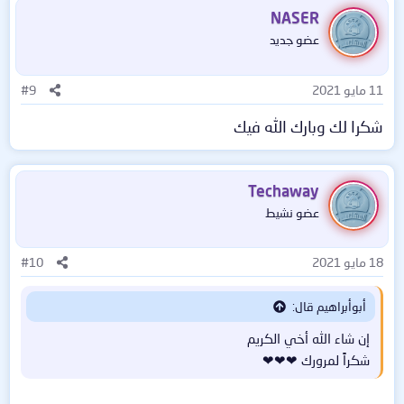
NASER
عضو جديد
11 مايو 2021
#9
شكرا لك وبارك الله فيك
Techaway
عضو نشيط
18 مايو 2021
#10
أبوأبراهيم قال:
إن شاء الله أخي الكريم
شكراً لمرورك ❤❤❤​