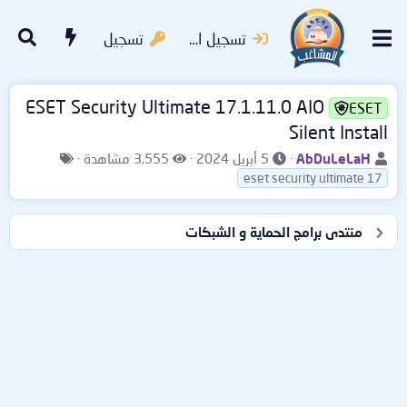
تسجيل الدخول
تسجيل
ESET Security Ultimate 17.1.11.0 AIO
ESET
Silent Install
ب
ت
ا
ا
AbDuLeLaH
5 أبريل 2024
3,555 مشاهدة
ا
ا
ل
ل
eset security ultimate 17
د
ر
م
و
ئ
ي
ش
س
منتدى برامج الحماية و الشبكات
ا
خ
ا
و
ل
ا
ه
م
م
ل
د
و
ب
ا
ض
د
ت
و
ء
ع