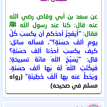
عن سعد بن أبي وقاص رضي الله
عنه قال: كنا عند رسول الله ﷺ
فقال:
"أَيَعْجِزُ أحدُكم أن يكسِبَ كُلَّ
يومٍ ألفَ حسَنَةٍ؟"، فسأله سائل:
كيف يكسِبَ أحدُنا ألفَ حسَنَةٍ؟
قال: "يُسَبِّحُ اللهَ مائَةَ تسبيحَةٍ؛
فَيَكْتُبُ اللهُ لَهُ بَها ألفَ حسَنَةٍ،
ويَحُطُّ عنه بِها ألْفَ خَطِيئَةٍ"
(رواه
مسلم في صحيحه)