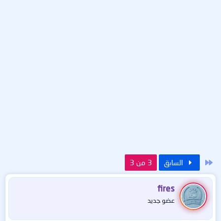
الأول
السابق
3 من 3
fires
عضو جديد