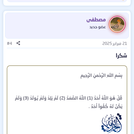
ل
ت
ف
مصطفى
ا
عضو جديد
ع
ل
ا
21 فبراير 2025
#4
ت
:
شكرا
بِسْمِ اللهِ الرَّحْمنِ الرَّحِيمِ
قُلْ هُوَ اللَّهُ أَحَدٌ (1) اللَّهُ الصَّمَدُ (2) لَمْ يَلِدْ وَلَمْ يُولَدْ (3) وَلَمْ
يَكُنْ لَهُ كُفُواً أَحَدٌ .