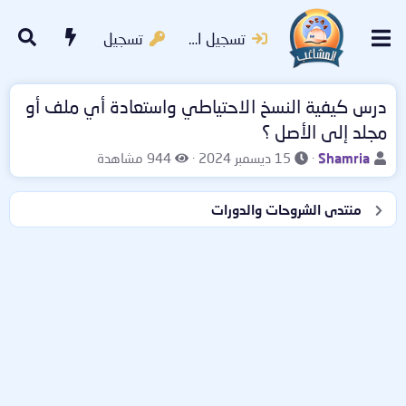
تسجيل الدخول
تسجيل
درس كيفية النسخ الاحتياطي واستعادة أي ملف أو
مجلد إلى الأصل ؟
ب
ت
ا
Shamria
15 ديسمبر 2024
944 مشاهدة
ا
ا
ل
د
ر
م
منتدى الشروحات والدورات
ئ
ي
ش
ا
خ
ا
ل
ا
ه
م
ل
د
و
ب
ا
ض
د
ت
و
ء
ع