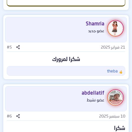
Shamria
عضو جديد
21 فبراير 2025
#5
شكرا لمرورك
theba
ا
ل
ت
ف
abdellatif
ا
عضو نشيط
ع
ل
ا
10 سبتمبر 2025
#6
ت
:
شكرا