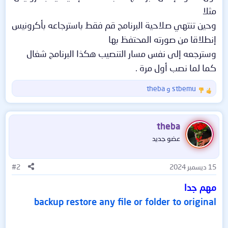
مثلا
وحين تنتهي صلاحية البرنامج قم فقط باسترجاعه بأكرونيس
إنطلاقا من صورته المحتفظ بها
وسترجعه إلى نفس مسار التنصيب هكذا البرنامج شغال
كما لما نصب أول مرة .
stbemu
و
theba
ا
ل
ت
ف
theba
ا
عضو جديد
ع
ل
ا
15 ديسمبر 2024
#2
ت
:
مهم جدا
backup restore any file or folder to original