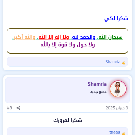
شكرا لكي
سبحان الله
،
والحمد لله
،
ولا إله إلا الله
،
والله أكبر
،
ولا حول ولا قوة إلا بالله
Shamria
ا
ل
ت
ف
Shamria
ا
عضو جديد
ع
ل
ا
9 فبراير 2025
#3
ت
:
شكرا لمرورك
theba
ا