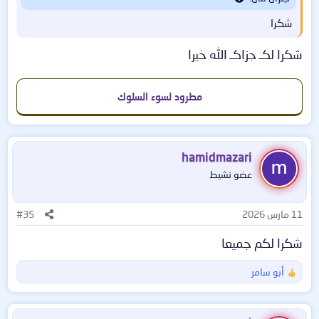
على اكتشاف أي هجمات فدية وحظرها بشكل فعال! احصل
https://download.ru/files/PyabdxQk
على تنبيه فوري عند اكتشاف أي نشاط مشبوه على نظامك
شكرا
وتأكد من عزل جميع البرامج والملفات تلقائيًا. يمكنك بسهولة
شكرا لكـ جزاكـ الله خيرا
إنشاء نسخ احتياطية واستعادتها بنقرة واحدة!
- تعرض لوحة معلومات الأذونات قائمة بالمستخدمين
والمجموعات، بالإضافة إلى قائمة بالمجلدات والملفات المتوفرة.
مطرود لسوء السلوك
كل شيء مرئي في مكان واحد، مما يجعل من السهل جدًا فحص
امتيازات (أساسيات الأمان) و1TP24T (الحماية القصوى)
لمستخدم واحد في كل مرة، مما يزيد من دقة القيود.
hamidmazari
مشاهدة المرفق 38916
عضو نشيط
11 مارس 2026
#35
شكرا لكم جميعا
تثبيت وتفعيل ریباک اضغط ھنا
أبو سامر
رابط آخر :
ا
ل
https://download.ru/files/PyabdxQk
ت
ف