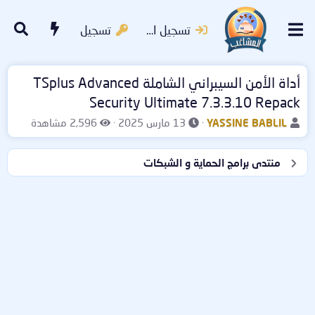
تسجيل الدخول
تسجيل
أداة الأمن السيبراني الشاملة TSplus Advanced
Security Ultimate 7.3.3.10 Repack
ب
ت
ا
YASSINE BABLIL
13 مارس 2025
2,596 مشاهدة
ا
ا
ل
د
ر
م
منتدى برامج الحماية و الشبكات
ئ
ي
ش
ا
خ
ا
ل
ا
ه
م
ل
د
و
ب
ا
ض
د
ت
و
ء
ع