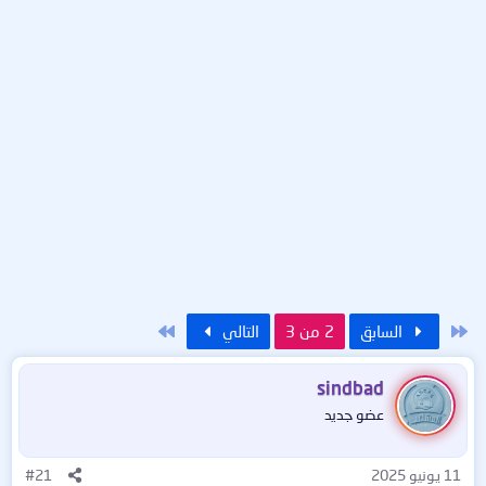
الأول
الاخير
السابق
2 من 3
التالي
sindbad
عضو جديد
11 يونيو 2025
#21