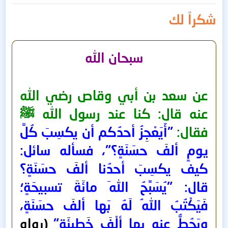
شكراً لك
سبحان الله
عن سعد بن أبي وقاص رضي الله
عنه قال: كنا عند رسول الله ﷺ
فقال:
"أَيَعْجِزُ أحدُكم أن يكسِبَ كُلَّ
يومٍ ألفَ حسَنَةٍ؟"، فسأله سائل:
كيف يكسِبَ أحدُنا ألفَ حسَنَةٍ؟
قال: "يُسَبِّحُ اللهَ مائَةَ تسبيحَةٍ؛
فَيَكْتُبُ اللهُ لَهُ بَها ألفَ حسَنَةٍ،
ويَحُطُّ عنه بِها ألْفَ خَطِيئَةٍ"
(رواه