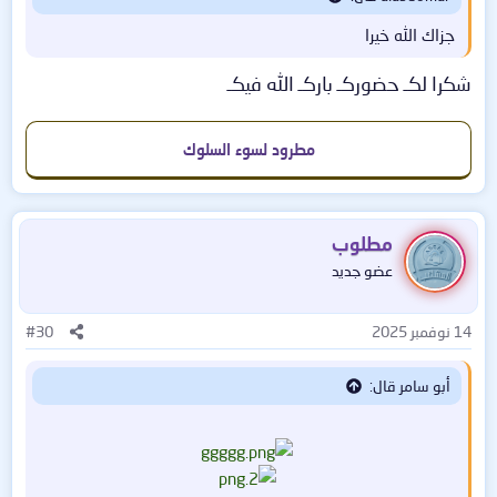
جزاك الله خيرا
شكرا لكـ حضوركـ باركـ الله فيكـ
مطرود لسوء السلوك
مطلوب
عضو جديد
14 نوفمبر 2025
#30
أبو سامر قال: