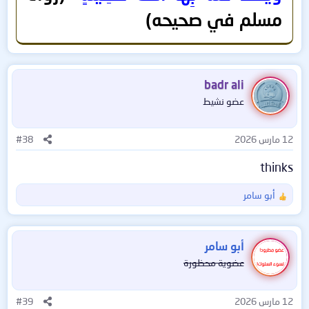
مسلم في صحيحه)
badr ali
عضو نشيط
12 مارس 2026
#38
thinks
أبو سامر
ا
ل
ت
ف
أبو سامر
ا
عضوية محظورة
ع
ل
ا
12 مارس 2026
#39
ت