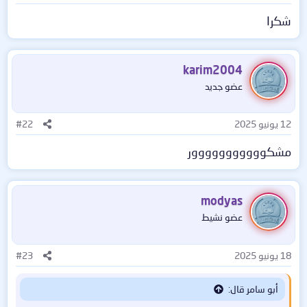
شكرا
karim2004
عضو جديد
12 يونيو 2025
#22
مشكووووووووووور
modyas
عضو نشيط
18 يونيو 2025
#23
أبو سامر قال: