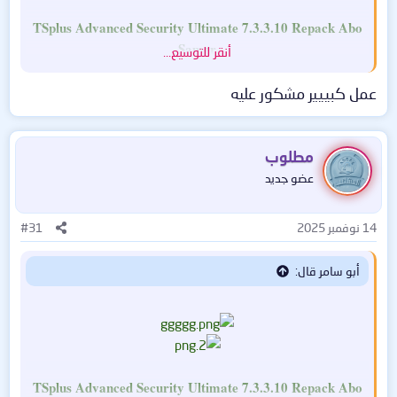
TSplus Advanced Security Ultimate 7.3.3.10 Repack Abo
Samer
أنقر للتوسيع...
عمل كبييير مشكور عليه
حجم البرنامجـــ : MB 20
مطلوب
ترخيص البرنامجــــ : تثبيت وتفعيل ریباک
توافق البرنامجـــ : 7+
عضو جديد
موقع البرنامجـــ :
https://tsplus.net/advanced-security/
14 نوفمبر 2025
#31
أبو سامر قال:
قم بتأمين خوادم التطبيقات وسطح المكتب البعيد ببضع نقرات
فقط. قم بحظر المتسللين وحماية البنية التحتية لتكنولوجيا
المعلومات لديك باستخدام أقوى ميزات الأمان في أداة الأمن
TSplus Advanced Security Ultimate 7.3.3.10 Repack Abo
السيبراني الشاملة TSplus Advanced Security Ultimate!