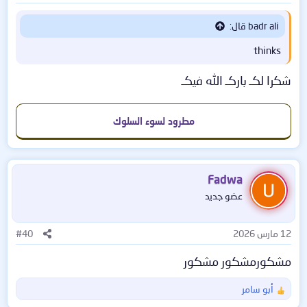
:
badr ali قال:
thinks
شكرا لكـ باركـ الله فيكـ
مطرود لسوء السلوك
Fadwa
عضو جديد
12 مارس 2026
#40
مشكورمشكور مشكور
أبو سامر
ا