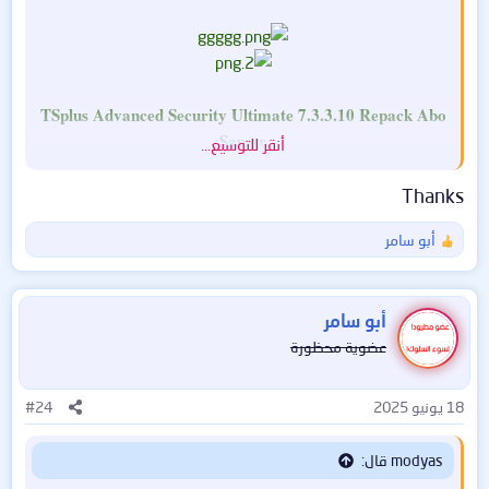
TSplus Advanced Security Ultimate 7.3.3.10 Repack Abo
Samer
أنقر للتوسيع...
Thanks
أبو سامر
حجم البرنامجـــ : MB 20
ا
ل
ترخيص البرنامجــــ : تثبيت وتفعيل ریباک
ت
توافق البرنامجـــ : 7+
ف
أبو سامر
موقع البرنامجـــ :
https://tsplus.net/advanced-security/
ا
عضوية محظورة
ع
ل
ا
18 يونيو 2025
#24
ت
:
modyas قال:
قم بتأمين خوادم التطبيقات وسطح المكتب البعيد ببضع نقرات