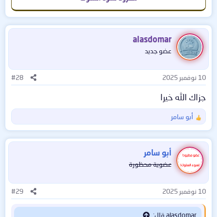
تثبيت وتفعيل ریباک اضغط ھنا
رابط آخر :
alasdomar
https://download.ru/files/PyabdxQk
عضو جديد
10 نوفمبر 2025
#28
جزاك الله خيرا
أبو سامر
ا
ل
ت
ف
أبو سامر
ا
عضوية محظورة
ع
ل
ا
10 نوفمبر 2025
#29
ت
:
alasdomar قال: