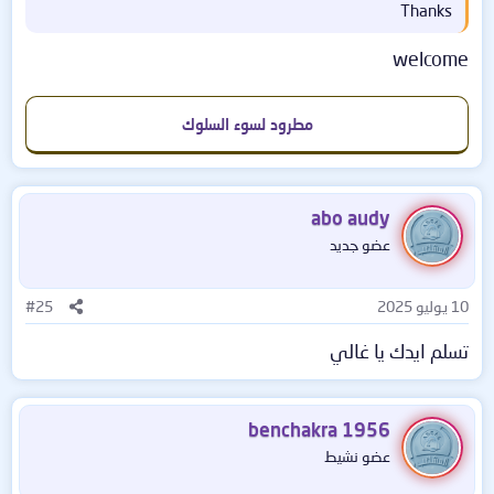
Thanks
فقط. قم بحظر المتسللين وحماية البنية التحتية لتكنولوجيا
المعلومات لديك باستخدام أقوى ميزات الأمان في أداة الأمن
welcome
السيبراني الشاملة TSplus Advanced Security Ultimate!
- يوفر برنامج الأمن السيبراني الفريد لدينا الحماية الأساسية التي
يحتاجها كل مسؤول خادم عن بعد وأكثر. قم بتنشيط ما يصل إلى
مطرود لسوء السلوك
سبعة تدابير وحدد مستوى الأمان المطلوب لشبكتك. عندما
تستخدم سطح المكتب البعيد للسماح لموظفيك بالعمل من
المنزل، قلل من سطح الهجوم لديك وزد من راحة البال لديك بفضل
abo audy
الميزات القوية التي يوفرها TSplus Advanced Security.
عضو جديد
- حتى هجوم القوة الغاشمة غير الناجح يمكن أن يؤثر سلبًا على
أداء الخادم الخاص بك! يوقف Brute Force Defender هجمات
10 يوليو 2025
#25
القوة الغاشمة بسرعة. لن يضطر خادمك بعد الآن إلى التعامل مع
آلاف محاولات تسجيل الدخول الفاشلة. باستخدام مزيج من
تسلم ايدك يا غالي
القائمة البيضاء والقيود المفروضة على محاولات تسجيل الدخول
الفاشلة، فإنه يصد هجمات القوة الغاشمة قبل أن تصبح مشكلة.
- يمكنك إدارة عناوين IP بسهولة من مكان واحد باستخدام قائمة
benchakra 1956
واحدة لكل من عناوين IP المحظورة والمدرجة في القائمة
عضو نشيط
البيضاء. وهذا يعني أن جميع 1TP14T و1TP16T وBrute Force