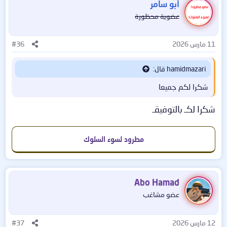
أبو سامر
ا
عضوية محظورة
ع
ل
ا
11 مارس 2026
#36
ت
:
hamidmazari قال:
شكرا لكم جميعا
شكرا لكـ بالتوفيقـ
مطرود لسوء السلوك
Abo Hamad
عضو مشاغب
12 مارس 2026
#37