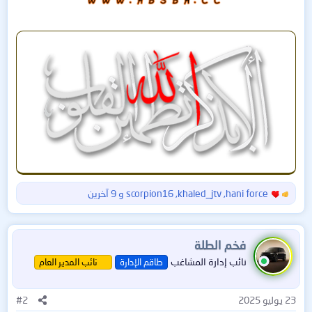
hani force
,
khaled_jtv
,
scorpion16
و 9 آخرين
ا
ل
ت
ف
فخم الطلة
ا
نائب إدارة المشاغب
طاقم الإدارة
نائب المدير العام
ع
ل
ا
23 يوليو 2025
#2
ت