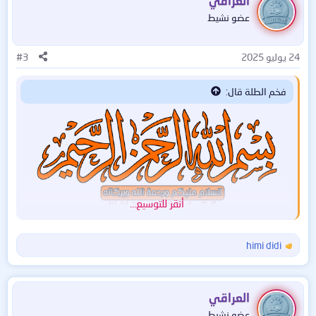
العراقي
ا
عضو نشيط
ع
ل
ا
24 يوليو 2025
#3
ت
:
فخم الطلة قال:
أنقر للتوسيع...
مرحبا بجميع الأعضاء الرائعين 🌹
himi didi
ا
ل
أقدم لكم اليوم نسخة رسمية من جوجل لنظام كروم أو إس
ت
ف
... هذه النسخة اسمها :
العراقي
ا
ChromeOS Flex
عضو نشيط