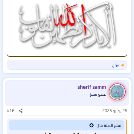
فزاع
ا
ل
ت
ف
sherif samm
ا
عضو مميز
ع
ل
ا
26 يوليو 2025
#16
ت
:
فخم الطلة قال: