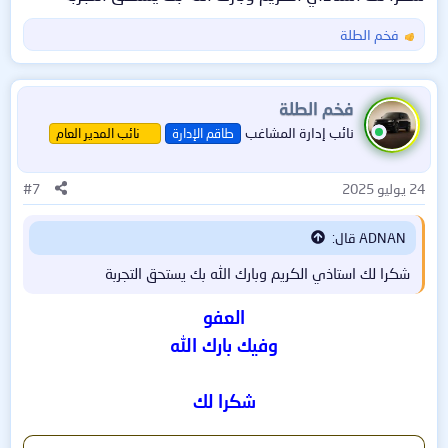
فخم الطلة
ا
ل
ت
ملاحظة:
هذه النسخة تحتوي على معظم مميزات إصدار
ف
فخم الطلة
ChromeOS الكامل الذي يأتي مع أجهزة Chromebook ....
ا
ما عدا ميزة تثبيت تطبيقات الآندرويد فهي غير متوفرة في
نائب إدارة المشاغب
طاقم الإدارة
نائب المدير العام
ع
هذه النسخة.
ل
ا
24 يوليو 2025
#7
ت
أتمنى أن ينال موضوعي إعجابكم ❤️
:
ADNAN قال:
شكرا لك استاذي الكريم وبارك الله بك يستحق التجربة
العفو
وفيك بارك الله
شكرا لك