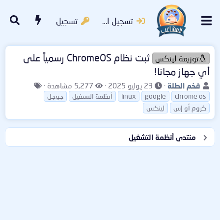
تسجيل الدخول
تسجيل
ثبت نظام ChromeOS رسمياً على
توزيعة لينكس
أي جهاز مجاناً!
ب
ت
ا
ا
فخم الطلة
23 يوليو 2025
5,277 مشاهدة
ا
ا
ل
ل
chrome os
google
linux
أنظمة التشغيل
جوجل
د
ر
م
و
كروم أو إس
لينكس
ئ
ي
ش
س
ا
خ
ا
و
ل
ا
ه
م
منتدى أنظمة التشغيل
م
ل
د
و
ب
ا
ض
د
ت
و
ء
ع