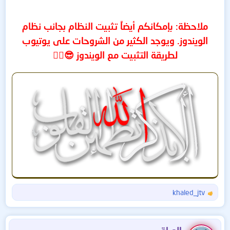
:
ملاحظة: بإمكانكم أيضاً تثبيت النظام بجانب نظام
الويندوز. ويوجد الكثير من الشروحات على يوتيوب
لطريقة التثبيت مع الويندوز 😎👍🏻
khaled_jtv
ا
ل
ت
ف