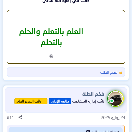
دمت في رعاية الله تعالى
العلم بالتعلم والحلم
بالتحلم
😁​
فخم الطلة
ا
ل
ت
ف
فخم الطلة
ا
نائب إدارة المشاغب
طاقم الإدارة
نائب المدير العام
ع
ل
ا
24 يوليو 2025
#11
ت
:
هشام الامير قال: