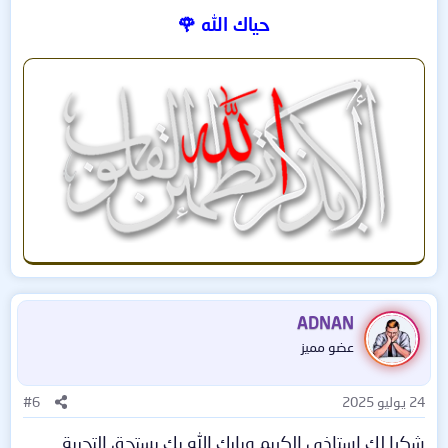
الجميل في النسخة أنها تعمل على معظم الأجهزة التي
حياك الله 🌹
عمرها 10 سنوات أو أحدث . . .
يشترط في الجهاز أن يحتوي على ذاكرة وصول عشوائي
(RAM) بسعة 4 جيجابايت على الأقل.
مع مساحة تخزين حرة تبلغ 64 جيجابايت على الأقل.
لاستعراض المزيد من مميزات النسخة تفضل بالدخول
هنا
.
ADNAN
لتحميل النسخة وتثبيتها على جهازك تفضل بزيارة
هذا
الدليل
عضو مميز
الرسمي من جوجل الذي يحتوي على شرح الخطوات كاملة
للتحميل والتثبيت، وباللغة العربية أيضاً 😎👌🏻
24 يوليو 2025
#6
شكرا لك استاذي الكريم وبارك الله بك يستحق التجربة