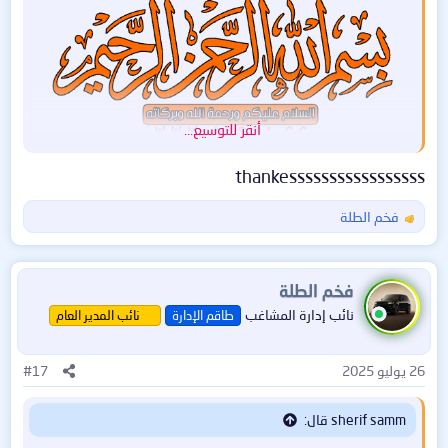
أنقر للتوسيع...
thankesssssssssssssssss
مرحبا بجميع الأعضاء الرائعين 🌹
فخم الطلة
ا
أقدم لكم اليوم نسخة رسمية من جوجل لنظام كروم أو إس
ل
... هذه النسخة اسمها :
ت
ChromeOS Flex
ف
فخم الطلة
ا
نائب إدارة المشاغب
طاقم الإدارة
نائب المدير العام
ع
ل
ا
26 يوليو 2025
#17
ت
:
sherif samm قال: