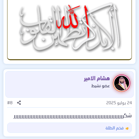
هشام الامير
عضو نشيط
24 يوليو 2025
#8
شكررررررررررررررررررررررررررررررررررررررررررررررررررررررررررررررررررررررر
فخم الطلة
ا
ل