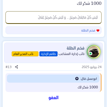
1000 شكر لك
لَيْسَ كُلْ مَايُقَالْ صَحِيْحْ ... وَ لَيْسَ كُلْ صَحِيْحْ يُقَالْ
فخم الطلة
ا
ل
ت
ف
فخم الطلة
ا
نائب إدارة المشاغب
طاقم الإدارة
نائب المدير العام
ع
ل
ا
24 يوليو 2025
#13
ت
:
ابوعسل قال:
1000 شكر لك
العفو