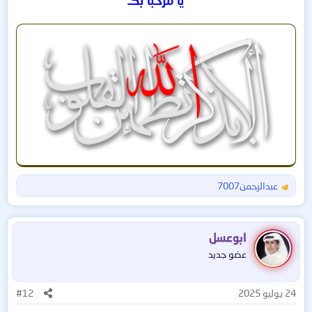
عبدالرحمن7007
ا
ل
ت
ف
ابوعسل
ا
عضو جديد
ع
ل
ا
24 يوليو 2025
#12
ت
: