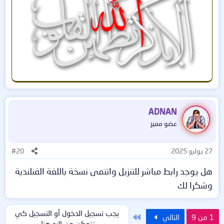
أتمنى أن ينال موضوعي إعجابكم ❤️
ADNAN
عضو مميز
27 يوليو 2025
#20
هل يوجد رابط مباشر للتنزيل واتنمى نسخة باللغة الفنلندية
وشكرا لك
يجب تسجيل الدخول أو التسجيل كي
الاخير
1 من 9
التالي
تتمكن من الرد هنا.