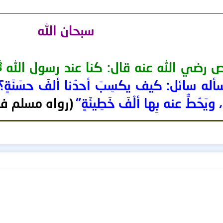
سبحان الله
 رضي الله عنه قال: كنا عند رسول الله
له سائل: كيف يكسِبَ أحدُنا ألفَ حسَنَةٍ؟ قال: "
، ويَحُطُّ عنه بِها ألْفَ خَطِيئَةٍ"
(رواه مسلم ف