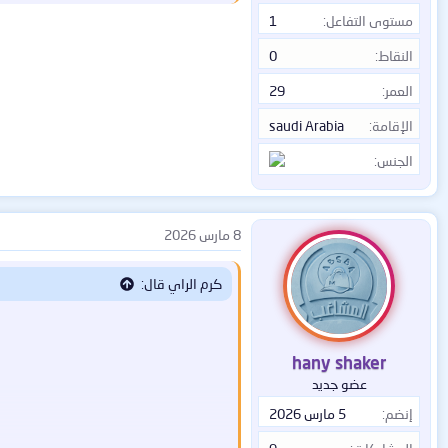
💠
استخدم أي شبكة واي فاي عامة أو خ
مستوى التفاعل
1
💠
شاهد جميع محتويات منصة نتفليكس أو ديزني بلس 
النقاط
0
💠
قُم بفتح وتخطّي جميع المواقع الم
💠
يمتاز بحد زمني للاتصال غير محدود 
العمر
29
الإقامة
saudi Arabia
الجنس
8 مارس 2026
كرم الراي قال:
hany shaker
عضو جديد
إنضم
5 مارس 2026