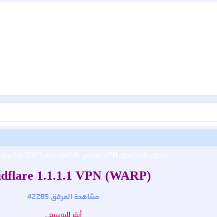
اصة مع اتصالات متزامنة مشفّرة وآمنة!
أو امازون برايم فيديو أو IMDb وغيرها بدون أي عائق!
حجوبة حول العالم بشكل قانوني للوصول إلى أي محتوى تريده على النت!
مع واجهة سهلة للإستخدام بدون إعلانات كونه مجاني بالكامل!
مشاهدة المرفق 42286
للتحميل النسخة الكاملة :
مشاهدة المرفق 42287
احصل على افضل VPN مجاني بالكامل لعام 2025 للكمبيوتر عالي السرعة
dflare 1.1.1.1 VPN (WARP)
مشاهدة المرفق 42285
أنقر للتوسيع...