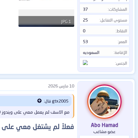
المشاركات
37
مستوى التفاعل
25
1.JPG
النقاط
0
10.2 KB · المشاهدات: 5
العمر
53
الإقامة
السعوديه
الجنس
10 مارس 2026
gtx2005 قال:
مع الاسف لم يعمل معي على ويندوز 10
Abo Hamad
فعلاً لم يشتغل معي على وين
عضو مشاغب