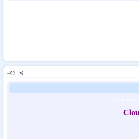
#82
Clou