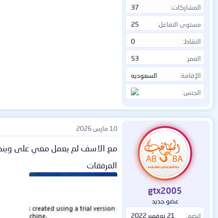
المشاركات
37
مستوى التفاعل
25
النقاط
0
العمر
53
الإقامة
السعوديه
الجنس
10 مارس 2026
مع الاسف لم يعمل معي على ويندوز 
المرفقات
gtx2005
عضو جديد
إنضم
21 نوفمبر 2022