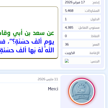
إنضم
17 فبراير 2026
المشاركات
5,468
الحلول
1
مستوى التفاعل
4,385
عن سعد بن أبي وقاص
النقاط
0
يومٍ ألفَ حسَنَةٍ؟"، فسأ
العمر
36
اللهُ لَهُ بَها ألفَ حسَنَةٍ
الإقامة
الكويت
الجنس
11 مارس 2026
Merci