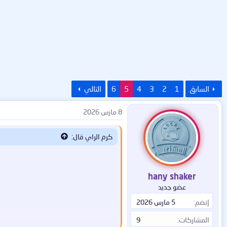
السابق
1
2
3
4
5
6
التالي
8 مارس 2026
كرم الراي قال:
hany shaker
عضو جديد
إنضم
5 مارس 2026
المشاركات
9
💠 حافظ على بياناتك، نشاطاتك وخصوصيت