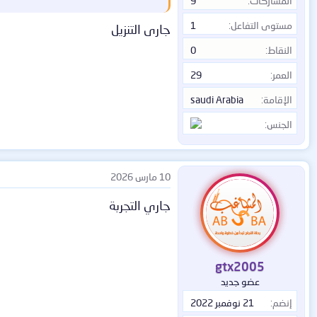
المشاركات
9
💠 حافظ على بياناتك، نشاطاتك وخصوصيت
💠
استخدم أي شبكة واي فاي عامة أو خ
مستوى التفاعل
1
جارى التنزيل
💠
شاهد جميع محتويات منصة نتفليكس أو ديزني بلس 
النقاط
0
💠
قُم بفتح وتخطّي جميع المواقع الم
💠
يمتاز بحد زمني للاتصال غير محدود 
العمر
29
الإقامة
saudi Arabia
الجنس
10 مارس 2026
جاري التجربة
gtx2005
عضو جديد
إنضم
21 نوفمبر 2022