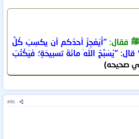
 ﷺ فقال:
"أَيَعْجِزُ أحدُكم أن يكسِبَ كُلَّ
يُسَبِّحُ اللهَ مائَةَ تسبيحَةٍ؛ فَيَكْتُبُ
ي صحيحه)
#86