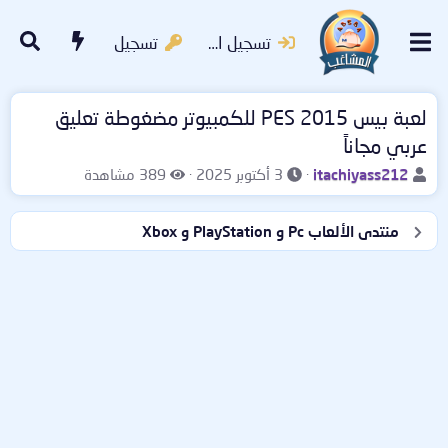
تسجيل الدخول
تسجيل
لعبة بيس 2015 PES للكمبيوتر مضغوطة تعليق
عربي مجاناً
ب
ت
ا
itachiyass212
3 أكتوبر 2025
389 مشاهدة
ا
ا
ل
د
ر
م
منتدى الألعاب Pc و PlayStation و Xbox
ئ
ي
ش
ا
خ
ا
ل
ا
ه
م
ل
د
و
ب
ا
ض
د
ت
و
ء
ع