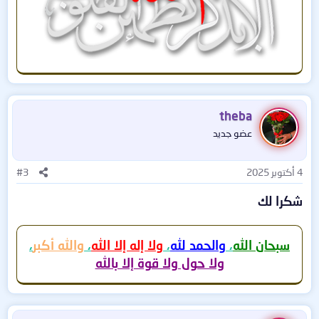
theba
عضو جديد
4 أكتوبر 2025
#3
شكرا لك
سبحان الله
،
والحمد لله
،
ولا إله إلا الله
،
والله أكبر
،
ولا حول ولا قوة إلا بالله