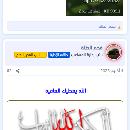
1759522551822.png
999.1 KB · المشاهدات: 2
فخم الطلة
ا
ل
ت
ف
فخم الطلة
ا
نائب إدارة المشاغب
طاقم الإدارة
نائب المدير العام
ع
ل
ا
4 أكتوبر 2025
#2
ت
:
الله يعطيك العافية