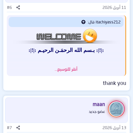
11 أبريل 2026
#6
itachiyass212 قال:
:|!|: بـسم الله الرحمَـن الرحيـم :|!|:
أنقر للتوسيع...
-. السلام عليكم ورحمة الله وبركاته -.
thank you
بيس 2015 أو Pro Evolution Soccer 2015 هي لعبة
maan
كرة القدم الأكثر من رائعة وهي الجزء الجديد القادم
عضو جديد
بقوة ضمن سلسلة ألعاب Pro Evolution Soccer
المعروفة.والتي يتم إصدارها في الثلث الأخير من
13 أبريل 2026
#7
كل عام حيث كشفت عنها شركة كونامي (Konami)