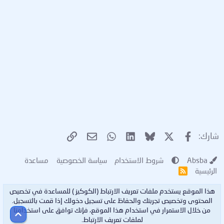
مشاهدة المرفق 43109
مشاهدة المرفق 43110
مشاهدة المرفق 43111
X
فيسبوك
Bluesky
LinkedIn
WhatsApp
الرابط
البريد الإلكتروني
شارك:
https://upfiles.com/wAsS8I
Absba
شروط الاستخدام
سياسة الخصوصية
مساعدة
الرئيسية
R
S
S
هذا الموقع يستخدم ملفات تعريف الارتباط (الكوكيز ) للمساعدة في تخصيص
المحتوى وتخصيص تجربتك والحفاظ على تسجيل دخولك إذا قمت بالتسجيل.
من خلال الاستمرار في استخدام هذا الموقع، فإنك توافق على استخدامنا
أعلى
لملفات تعريف الارتباط.