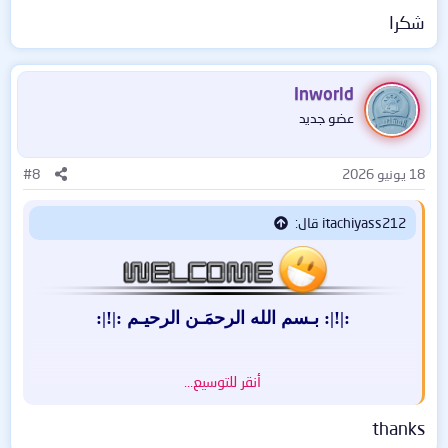
العملاقة في ألعاب البلاي ستيشن والكمبيوتر وهي
شكرا
المنافس التقليدي لشركة EA Sport ولعبتها
المشهورة FIFA.
Inworld
عضو جديد
18 يونيو 2026
#8
مشاهدة المرفق 43107
itachiyass212 قال:
:|!|: بـسم الله الرحمَـن الرحيـم :|!|:
مشاهدة المرفق 43109
أنقر للتوسيع...
-. السلام عليكم ورحمة الله وبركاته -.
thanks
مشاهدة المرفق 43110