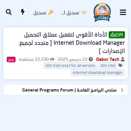
تسجيل الدخول
تسجيل
الأداة الأقوى لتفعيل عملاق التحميل
IDM
Internet Download Manager [ متجدد لجميع
الإصدارات ]
ب
ت
ا
Dabor Tech
10 ديسمبر 2025
22,330 مشاهدة
مميز
ا
ا
ا
ل
idm trial reset for all version
idm cmd
د
ل
ر
م
internet download manager
ئ
و
ي
ش
ا
س
خ
ا
ل
و
ا
ه
منتدى البرامـج العامـة | General Programs Forum
م
م
ل
د
و
ب
ا
ض
د
ت
و
ء
ع