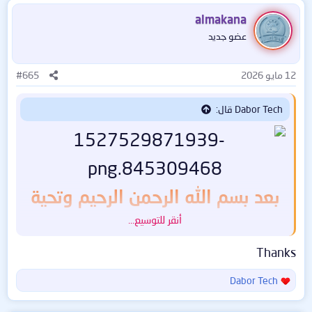
ف
almakana
ا
عضو جديد
ع
ل
ا
12 مايو 2026
#665
ت
:
Dabor Tech قال:
بعد بسم الله الرحمن الرحيم وتحية
أنقر للتوسيع...
الإسلام
أقدم لكم أحبي وأخوتي بالله
Thanks
الأداه الحصريه والمميزه
من
Dabor Tech
ا
ل
تصميمي الخاص