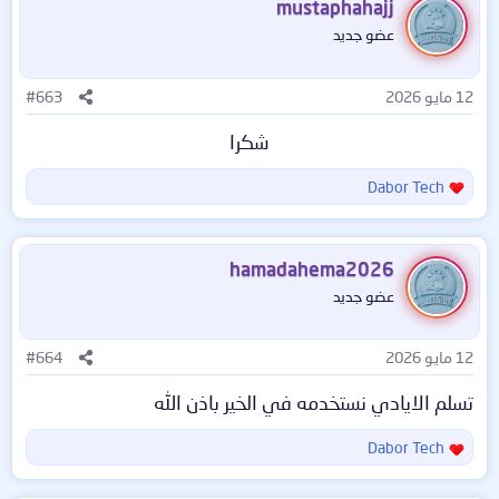
mustaphahajj
ا
عضو جديد
ع
ل
ا
12 مايو 2026
#663
ت
:
شكرا​
Dabor Tech
ا
ل
ت
ف
hamadahema2026
ا
عضو جديد
ع
ل
ا
12 مايو 2026
#664
ت
:
تسلم الايادي نستخدمه في الخير باذن الله
Dabor Tech
ا
ل
ت