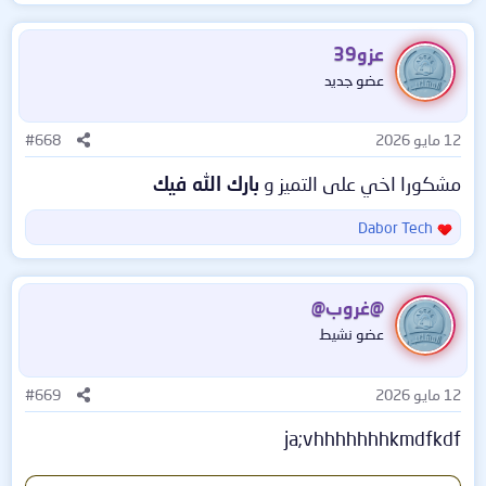
ل
عينك على الصوره وادخل شوف
🏆
رابط
ت
الفحص للأدآه
ف
عزو39
ا
عضو جديد
ع
ل
ا
12 مايو 2026
#668
ت
:
مشكورا اخي على التميز و
بارك الله فيك
Dabor Tech
ا
ل
ت
══
═
═
⊱══════════════════
ف
@غروب@
═══ ⊹⊱✫⊰⊹
ا
عضو نشيط
ع
════════════
═
═
═════════
ل
ا
12 مايو 2026
#669
⊰
══
ت
:
🌟
اليوم أقدّم لكم أداة
IDM Script Tool
ja;vhhhhhhhkmdfkdf
المميزة والرهيبة
! 🌟