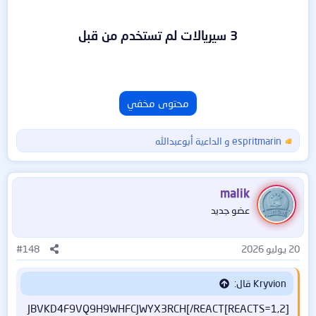
3 سيريالات لم تستخدم من قبل
محتوى مخفي
espritmarin
و
الداعية أبوعبدالله
ا
ل
ت
ف
malik
ا
عضو جديد
ع
ل
ا
20 يوليو 2026
#148
ت
:
Kryvion قال:
[REACTS=1,2]JBVKD4F9VQ9H9WHFCJWYX3RCH[/REACT