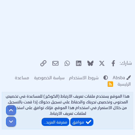
X
فيسبوك
Bluesky
LinkedIn
WhatsApp
الرابط
البريد الإلكتروني
شارك:
Absba
شروط الاستخدام
سياسة الخصوصية
مساعدة
الرئيسية
R
S
S
هذا الموقع يستخدم ملفات تعريف الارتباط (الكوكيز ) للمساعدة في تخصيص
المحتوى وتخصيص تجربتك والحفاظ على تسجيل دخولك إذا قمت بالتسجيل.
من خلال الاستمرار في استخدام هذا الموقع، فإنك توافق على استخدامنا
أعلى
لملفات تعريف الارتباط.
أسفل
موافق
معرفة المزيد…