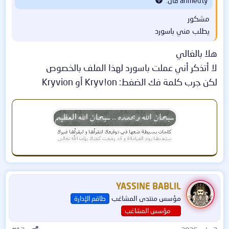
ahmedty قال:
مشكور
يطلب مني باسورد
هلا بالغالي
لا أتذكر أني عملت باسورد لهذا الملف بالخصوص
لكن جرب كلمة فك الضغط: Kryv!on أو Kryvion
YASSINE BABLIL
مؤسس منتدى المشاغب
طاقم الإدارة
مؤسس المشاغب