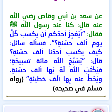
عن سعد بن أبي وقاص رضي الله
عنه قال: كنا عند رسول الله ﷺ
فقال:
"أَيَعْجِزُ أحدُكم أن يكسِبَ كُلَّ
يومٍ ألفَ حسَنَةٍ؟"، فسأله سائل:
كيف يكسِبَ أحدُنا ألفَ حسَنَةٍ؟
قال: "يُسَبِّحُ اللهَ مائَةَ تسبيحَةٍ؛
فَيَكْتُبُ اللهُ لَهُ بَها ألفَ حسَنَةٍ،
ويَحُطُّ عنه بِها ألْفَ خَطِيئَةٍ"
(رواه
مسلم في صحيحه)
abosabren