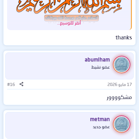
أنقر للتوسيع...
IObit Malware Fighter Pro هو برنامج أمني متقدم من شركة
thanks
IObit، يركز بشكل أساسي على:
مكافحة البرمجيات الخبيثة (Malware)
abumlham
عضو نشيط
إزالة برامج التجسس (Spyware)
17 مايو 2026
#16
التصدي لبرمجيات الفدية (Ransomware)
مشكوووور
حظر الإعلانات الضارة وعمليات التتبع
النسخة v13.1.0.1617 جاءت بتحسينات كبيرة على مستوى
metman
محرك الفحص،
عضو جديد
قواعد البيانات، والحماية في الوقت الحقيقي.