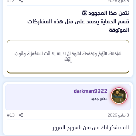
3 مايو 2026
#12
نثمن هذا المجهود 👏
قسم الحماية يعتمد على مثل هذه المشاركات
الموثوقة
سُبْحَانَكَ اللَّهُمَّ وبَحَمْدكَ أشْهدُ أنْ لا إلهَ إلا أنْتَ أَسْتَغْفِرُكَ وأتُوبُ
إِلَيْكَ
darkman9322
عضو جديد
3 مايو 2026
#13
الف شكر ليك بس فين باسورج المرور