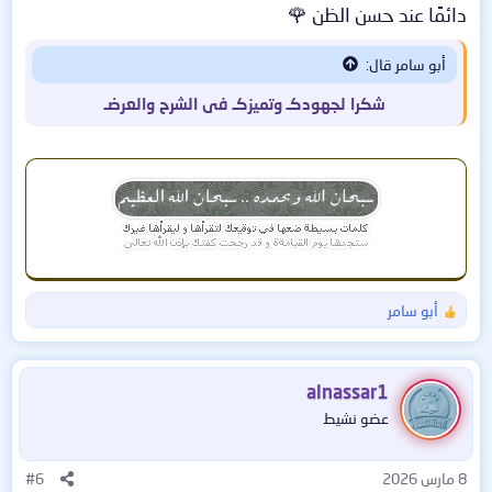
دائمًا عند حسن الظن 🌹
أبو سامر قال:
شكرا لجهودكـ وتميزكـ فى الشرح والعرضـ
أبو سامر
ا
ل
ت
ف
alnassar1
ا
عضو نشيط
ع
ل
ا
8 مارس 2026
#6
ت