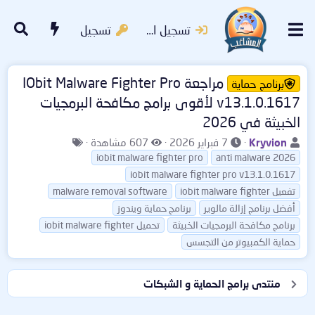
تسجيل الدخول
تسجيل
مراجعة IObit Malware Fighter Pro
برنامج حماية
v13.1.0.1617 لأقوى برامج مكافحة البرمجيات
الخبيثة في 2026
ب
ت
ا
ا
Kryvion
7 فبراير 2026
607 مشاهدة
ا
ا
ل
ل
iobit malware fighter pro
anti malware 2026
د
ر
م
و
iobit malware fighter pro v13.1.0.1617
ئ
ي
ش
س
iobit malware fighter تفعيل
malware removal software
ا
خ
ا
و
أفضل برنامج إزالة مالوير
برنامج حماية ويندوز
ل
ا
ه
م
برنامج مكافحة البرمجيات الخبيثة
تحميل iobit malware fighter
م
ل
د
حماية الكمبيوتر من التجسس
و
ب
ا
ض
د
ت
و
ء
منتدى برامج الحماية و الشبكات
ع