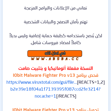
تعاني من الإعلانات والبرامج المزعجة
تهتم بأمان التصفح والبيانات الشخصية
لكن يُنصح باستخدامه كطبقة حماية إضافية وليس بديلاً
كاملاً لمضاد فيروسات شامل.
النسخة مفعلة أتوماتيكيا و بتثبيت صامت
فحص برنامج IObit Malware Fighter Pro v13
https://www.virustotal.com/gui/file...
[REACTS=1,2]
b2e39e18f04a1f7139395f087ccd2fe3214?
nocache=1
[/REACTS]
تحميل برنامج IObit Malware Fighter Pro v13