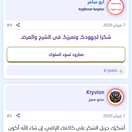
أبو سامر
عضوية محظورة
7 فبراير 2026
#4
شكرا لجهودكـ وتميزكـ فى الشرح والعرضـ
مطرود لسوء السلوك
Kryvion
ا
ل
ت
ف
Kryvion
ا
عضو مميز
ع
ل
ا
7 فبراير 2026
#5
ت
:
أشكرك جزيل الشكر على كلامك الراقي، إن شاء الله أكون