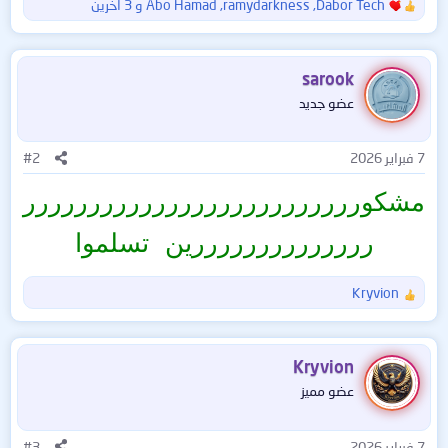
Dabor Tech
,
ramydarkness
,
Abo Hamad
و 3 آخرين
ا
ل
ت
ف
sarook
ا
عضو جديد
ع
ل
ا
7 فبراير 2026
#2
ت
:
مشكورررررررررررررررررررررررررر
ررررررررررررررين تسلموا
Kryvion
ا
ل
ت
ف
Kryvion
ا
عضو مميز
ع
ل
ا
7 فبراير 2026
#3