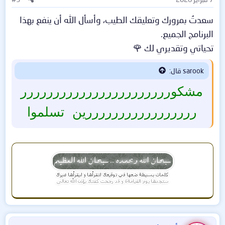
ت
:
سعدتُ بمرورك وتعليقك الطيب، وأسأل الله أن ينفع بهذا
البرنامج الجميع.
تحياتي وتقديري لك 🌹
sarook قال:
مشكوررررررررررررررررررررررر
رررررررررررررررررين تسلموا