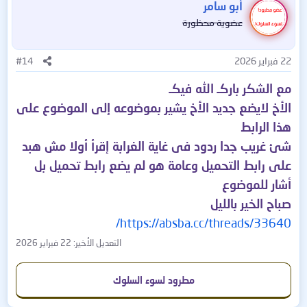
Samer
أبو سامر
عضوية محظورة
برنامج ذكي يبحث عن تعريفات جهازك الناقصة أو القديمة
ويحدثها تلقائيًا بضغطة واحدة!
22 فبراير 2026
#14
مع الشكر باركـ الله فيكـ
🚀 المميزات:
الأخ لايضع جديد الأخ يشير بموضوعه إلى الموضوع على
✔ اكتشاف جميع التعريفات المفقودة فورًا
هذا الرابط
شئ غريب جدا ردود فى غاية الغرابة إقرأ أولا مش هبد
✔ تحميل أحدث إصدار رسمي لكل تعريف
على رابط التحميل وعامة هو لم يضع رابط تحميل بل
أشار للموضوع
✔ تثبيت تلقائي بدون أي تدخل منك
صباح الخير بالليل
✔ تحسين سرعة وأداء الكمبيوتر
https://absba.cc/threads/33640/
التعديل الأخير:
22 فبراير 2026
✔ حل مشاكل النت والصوت والشاشة والألعاب
مطرود لسوء السلوك
💻 مناسب لكل نسخ الويندوز