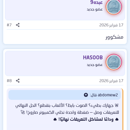
Samer
عبده9
عضو جديد
برنامج ذكي يبحث عن تعريفات جهازك الناقصة أو القديمة
ويحدثها تلقائيًا بضغطة واحدة!
17 فبراير 2026
#7
مشكوور
🚀 المميزات:
✔ اكتشاف جميع التعريفات المفقودة فورًا
HASOOB
✔ تحميل أحدث إصدار رسمي لكل تعريف
عضو جديد
✔ تثبيت تلقائي بدون أي تدخل منك
17 فبراير 2026
#8
✔ تحسين سرعة وأداء الكمبيوتر
abdomew2 قال:
🚨 جهازك بطيء؟ الصوت بايظ؟ الألعاب بتقطع؟ الحل النهائي
✔ حل مشاكل النت والصوت والشاشة والألعاب
للتعريفات وصل — ضغطة واحدة تخلي الكمبيوتر صاروخ! 🚀
🔥 وداعًا لمشاكل التعريفات نهائيًا! 🔥
💻 مناسب لكل نسخ الويندوز