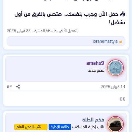
📥 حمّل الآن وجرب بنفسك… هتحس بالفرق من أول
تشغيل!
التعديل الأخير بواسطة المشرف:
22 فبراير 2026
ibrahemattyia
ا
ل
ت
ف
amahs9
ا
عضو جديد
ع
ل
ا
14 فبراير 2026
#2
ت
:
ok
فخم الطلة
نائب إدارة المشاغب
طاقم الإدارة
نائب المدير العام