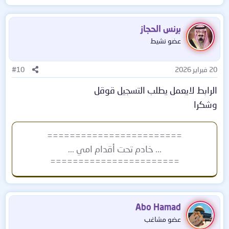
✔ تحسين سرعة وأداء الكمبيوتر
برنس الحجاز
✔ حل مشاكل النت والصوت والشاشة والألعاب
عضو نشيط
💻 مناسب لكل نسخ الويندوز
20 فبراير 2026
#10
⏱ خلال دقائق جهازك يبقى كأنه جديد!
الرابط لايعمل يطلب التسجيل قوقل
وشكرا
📥 حمّل الآن وجرب بنفسك… هتحس بالفرق من أول تشغيل!
اضغط من هناا
========================
... خادم تحت أقدام امي ...
=======================
Abo Hamad
عضو مشاغب