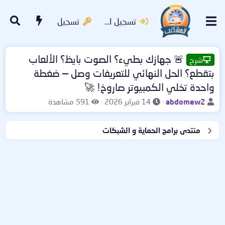
تسجيل الدخول
تسجيل
🚨 جهازك بطيء؟ الصوت بايظ؟ الألعاب
شرح
بتقطع؟ الحل النهائي للتعريفات وصل — ضغطة
واحدة تخلي الكمبيوتر صاروخ! 🚀
ب
ت
ا
abdomew2
14 فبراير 2026
591 مشاهدة
ا
ا
ل
د
ر
م
منتدى برامج الحماية و الشبكات
ئ
ي
ش
ا
خ
ا
ل
ا
ه
م
ل
د
و
ب
ا
ض
د
ت
و
ء
ع