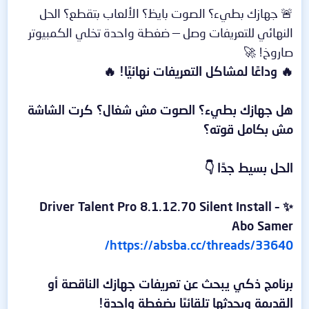
🚨 جهازك بطيء؟ الصوت بايظ؟ الألعاب بتقطع؟ الحل
النهائي للتعريفات وصل — ضغطة واحدة تخلي الكمبيوتر
صاروخ! 🚀
🔥 وداعًا لمشاكل التعريفات نهائيًا! 🔥
هل جهازك بطيء؟ الصوت مش شغال؟ كرت الشاشة
مش بكامل قوته؟
الحل بسيط جدًا 👇
✨ Driver Talent Pro 8.1.12.70 Silent Install –
Abo Samer
https://absba.cc/threads/33640/
برنامج ذكي يبحث عن تعريفات جهازك الناقصة أو
القديمة ويحدثها تلقائيًا بضغطة واحدة!