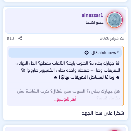
alnassar1
عضو نشيط
22 فبراير 2026
#13
abdomew2 قال:
🚨 جهازك بطيء؟ الصوت بايظ؟ الألعاب بتقطع؟ الحل النهائي
للتعريفات وصل — ضغطة واحدة تخلي الكمبيوتر صاروخ! 🚀
🔥 وداعًا لمشاكل التعريفات نهائيًا! 🔥
هل جهازك بطيء؟ الصوت مش شغال؟ كرت الشاشة مش
بكامل قوته؟
أنقر للتوسيع...
الحل بسيط جدًا 👇
شكرا على هذا الجهد
✨ Driver Talent Pro 8.1.12.70 Silent Install – Abo