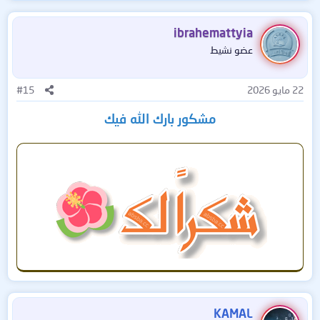
⏱ خلال دقائق جهازك يبقى كأنه جديد!
ibrahemattyia
📥 حمّل الآن وجرب بنفسك… هتحس بالفرق من أول تشغيل!
عضو نشيط
اضغط من هناا
22 مايو 2026
#15
مشكور بارك الله فيك
KAMAL