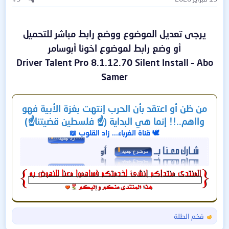
يرجى تعديل الموضوع ووضع رابط مباشر للتحميل
أو وضع رابط لموضوع اخونا أبوسامر
Driver Talent Pro 8.1.12.70 Silent Install – Abo
Samer
من ظن أو اعتقد بأن الحرب إنتهت بغزة الأبية فهو
وااهم..!! إنما هي البداية (☝️ فلسطين قضيتنا☝️)
🕊️ قناة الغرباء... زاد القلوب 📖
فخم الطلة
ا