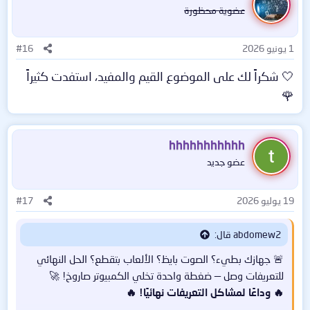
عضوية محظورة
1 يونيو 2026
#16
🤍 شكراً لك على الموضوع القيم والمفيد، استفدت كثيراً
🌹
hhhhhhhhhhh
عضو جديد
19 يوليو 2026
#17
abdomew2 قال:
🚨 جهازك بطيء؟ الصوت بايظ؟ الألعاب بتقطع؟ الحل النهائي
للتعريفات وصل — ضغطة واحدة تخلي الكمبيوتر صاروخ! 🚀
🔥 وداعًا لمشاكل التعريفات نهائيًا! 🔥