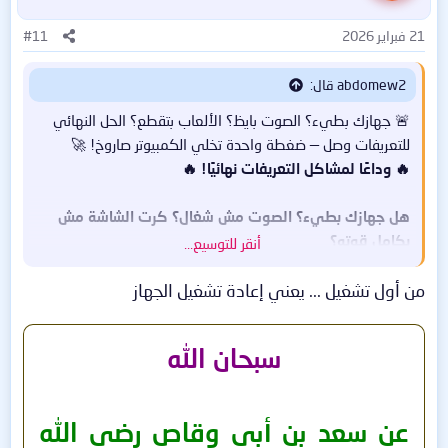
21 فبراير 2026
#11
abdomew2 قال:
🚨 جهازك بطيء؟ الصوت بايظ؟ الألعاب بتقطع؟ الحل النهائي
للتعريفات وصل — ضغطة واحدة تخلي الكمبيوتر صاروخ! 🚀
🔥 وداعًا لمشاكل التعريفات نهائيًا! 🔥
هل جهازك بطيء؟ الصوت مش شغال؟ كرت الشاشة مش
بكامل قوته؟
أنقر للتوسيع...
الحل بسيط جدًا 👇
من أول تشغيل ... يعني إعادة تشغيل الجهاز
✨ Driver Talent Pro 8.1.12.70 Silent Install – Abo
سبحان الله
Samer
برنامج ذكي يبحث عن تعريفات جهازك الناقصة أو القديمة
عن سعد بن أبي وقاص رضي الله
ويحدثها تلقائيًا بضغطة واحدة!