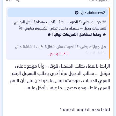
اضغط من هناا
abdomew2 قال:
🚨 جهازك بطيء؟ الصوت بايظ؟ الألعاب بتقطع؟ الحل النهائي
للتعريفات وصل — ضغطة واحدة تخلي الكمبيوتر صاروخ! 🚀
🔥 وداعًا لمشاكل التعريفات نهائيًا! 🔥
هل جهازك بطيء؟ الصوت مش شغال؟ كرت الشاشة مش
بكامل قوته؟
أنقر للتوسيع...
الحل بسيط جدًا 👇
الرابط لايعمل يطلب التسجيل قوقل ، وأنا موجود على
قوقل ... فطلب الدخول مرة أخرى وطلب التسجيل الرقم
✨ Driver Talent Pro 8.1.12.70 Silent Install – Abo
السري للحساب ، فوضعته نفس ما هو لكن قال بأن الرقم
Samer
السري غلط ، وهو صحيح ... ما عرفت أدخل عليه ....
برنامج ذكي يبحث عن تعريفات جهازك الناقصة أو القديمة
ويحدثها تلقائيًا بضغطة واحدة!
لماذا هذه الطريقة الصعبة ؟
🚀 المميزات: