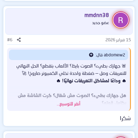
ل
ت
ف
mmdnn38
ا
عضو جديد
ع
ل
ا
15 فبراير 2026
#6
ت
:
abdomew2 قال:
🚨 جهازك بطيء؟ الصوت بايظ؟ الألعاب بتقطع؟ الحل النهائي
للتعريفات وصل — ضغطة واحدة تخلي الكمبيوتر صاروخ! 🚀
🔥 وداعًا لمشاكل التعريفات نهائيًا! 🔥
هل جهازك بطيء؟ الصوت مش شغال؟ كرت الشاشة مش
بكامل قوته؟
أنقر للتوسيع...
شكرا
الحل بسيط جدًا 👇
✨ Driver Talent Pro 8.1.12.70 Silent Install – Abo