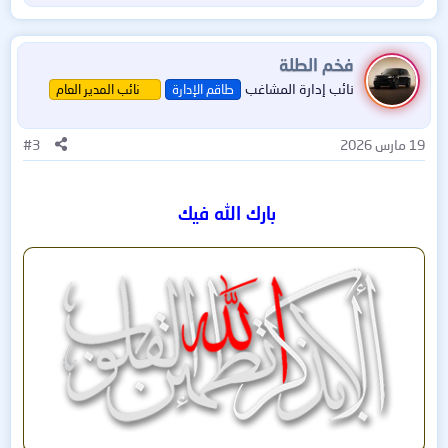
ل
ت
ف
فخم الطلة
ا
نائب إدارة المشاغب
طاقم الإدارة
نائب المدير العام
ع
ل
ا
19 مارس 2026
#3
ت
:
بارك الله فيك