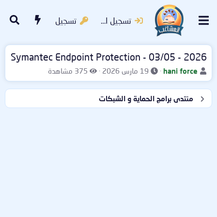
تسجيل الدخول
تسجيل
2026 - Symantec Endpoint Protection - 03/05
ب
ت
ا
hani force
19 مارس 2026
375 مشاهدة
ا
ا
ل
د
ر
م
منتدى برامج الحماية و الشبكات
ئ
ي
ش
ا
خ
ا
ل
ا
ه
م
ل
د
و
ب
ا
ض
د
ت
و
ء
ع