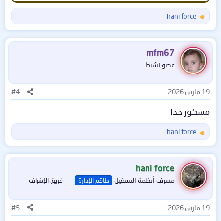
hani force
ا
ل
ت
ف
mfm67
ا
عضو نشيط
ع
ل
ا
19 مارس 2026
#4
ت
:
مشكور جدا
hani force
ا
ل
ت
ف
hani force
ا
مشرف أنظمة التشغيل
طاقم الإدارة
فريق الإشراف
ع
ل
ا
19 مارس 2026
#5
ت
: