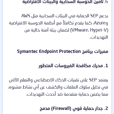
6.
تأمين الحوسبة السحابية والبيئات الافتراضية
يدعم SEP الحماية في البيئات السحابية مثل AWS
وAzure، كما يقدم تكاملاً مع أنظمة الحوسبة الافتراضية
(VMware، Hyper-V) لضمان بيئة آمنة خالية من
التهديدات.
مميزات برنامج Symantec Endpoint Protection
1. محرك مكافحة الفيروسات المتطور
يعتمد SEP على تقنيات الذكاء الاصطناعي والتعلم الآلي
في تحليل سلوك الملفات والكشف عن أي نشاط مشبوه،
مما يضمن حماية متقدمة ضد أحدث التهديدات.
2. جدار حماية قوي (Firewall) مدمج