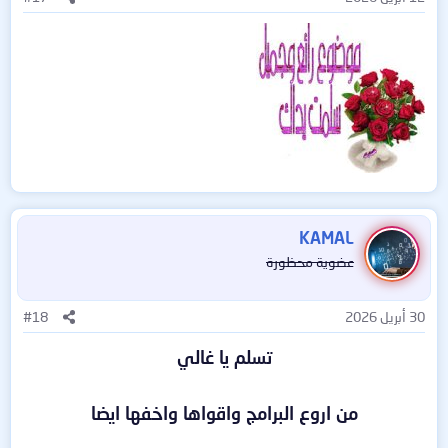
لا يعتمد SEP فقط على التوقيعات التقليدية للفيروسات، بل
يستخدم تحليل السلوك للكشف عن البرمجيات الضارة الجديدة قبل
أن تتسبب في أي ضرر.
استخدامات برنامج Symantec Endpoint Protection
4. تحديثات تلقائية لحماية مستمرة
1.
حماية شاملة ضد البرمجيات الضارة
يتم تحديث قاعدة بيانات الفيروسات والتهديدات تلقائيًا، مما يضمن
حصول النظام على أحدث وسائل الحماية دون الحاجة إلى تدخل
يوفر SEP حماية متكاملة ضد الفيروسات، وبرامج الفدية
المستخدم.
KAMAL
(Ransomware)، والتجسس، وأحصنة طروادة (Trojans)،
والبرمجيات الخبيثة الأخرى التي تستهدف بيانات المؤسسات.
عضوية محظورة
5. استهلاك منخفض لموارد الجهاز
2.
مكافحة هجمات التصيد والاحتيال الإلكتروني
تم تصميم SEP ليعمل بكفاءة عالية دون التأثير على أداء الجهاز،
30 أبريل 2026
#18
حيث يقوم بإدارة استهلاك المعالج والذاكرة بشكل ذكي.
تسلم يا غالي
يتميز البرنامج بتقنيات متقدمة للكشف عن مواقع التصيد
(Phishing) والاحتيال، مما يساعد في حماية المستخدمين من
6. سهولة النشر والإدارة المركزية
الوقوع ضحية لسرقة البيانات والمعلومات السرية.
من اروع البرامج واقواها واخفها ايضا
يمكن نشر البرنامج بسهولة عبر جميع أجهزة المؤسسة باستخدام