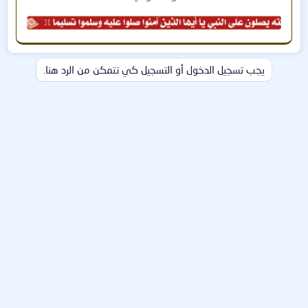
لا يعتمد SEP فقط على التوقيعات التقليدية للفيروسات، بل
يستخدم تحليل السلوك للكشف عن البرمجيات الضارة الجديدة قبل
أن تتسبب في أي ضرر.
يجب تسجيل الدخول أو التسجيل كي تتمكن من الرد هنا.
4. تحديثات تلقائية لحماية مستمرة
يتم تحديث قاعدة بيانات الفيروسات والتهديدات تلقائيًا، مما يضمن
حصول النظام على أحدث وسائل الحماية دون الحاجة إلى تدخل
المستخدم.
5. استهلاك منخفض لموارد الجهاز
تم تصميم SEP ليعمل بكفاءة عالية دون التأثير على أداء الجهاز،
حيث يقوم بإدارة استهلاك المعالج والذاكرة بشكل ذكي.
6. سهولة النشر والإدارة المركزية
يمكن نشر البرنامج بسهولة عبر جميع أجهزة المؤسسة باستخدام