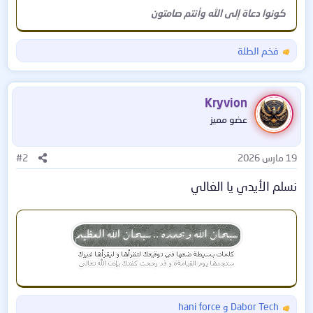
كونوا دعاة إلى الله وأنتم صامتون
فخم الطلة
ا
ل
ت
ف
Kryvion
ا
عضو مميز
ع
ل
ا
19 مارس 2026
#2
ت
:
نسلم الأيدي يا الغالي
Dabor Tech
و
hani force
ا