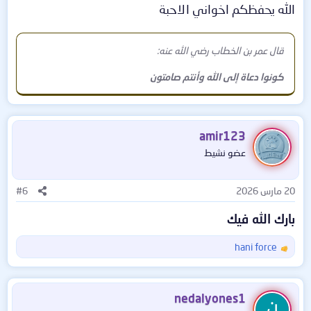
الله يحفظكم اخواني الاحبة
قال عمر بن الخطاب رضي الله عنه:
كونوا دعاة إلى الله وأنتم صامتون
amir123
عضو نشيط
20 مارس 2026
#6
بارك الله فيك
hani force
ا
ل
ت
ف
nedalyones1
ا