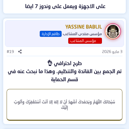
3.
إدارة أمن الشبكات
وحدة إدارة مركزية، مما يسمح لمسؤولي الأمن بمراقبة وإدارة
على الاجهزة ويعمل على وندوز 7 ايضا
الأمان بشكل فعال.
يتيح البرنامج مراقبة حركة البيانات داخل الشبكة واكتشاف أي
نشاط مشبوه، مما يمنع التهديدات قبل وصولها إلى الأجهزة.
7. وضع العزل والاستجابة للحوادث
YASSINE BABLIL
مؤسس منتدى المشاغب
طاقم الإدارة
4.
الحماية من الهجمات المستهدفة (Targeted Attacks)
يقدم SEP ميزة العزل التلقائي للأجهزة المصابة لمنع انتشار
مؤسس المشاغب
التهديدات داخل الشبكة، مع أدوات استجابة سريعة للحوادث
يستخدم تقنيات تحليل السلوك والتعلم الآلي لاكتشاف التهديدات
3 مايو 2026
#19
الأمنية.
غير المعروفة التي قد تتجاوز أدوات الحماية التقليدية.
طرح احترافي 👌
8. التوافق مع الأنظمة المختلفة
5.
التحكم في الأجهزة الطرفية (Device Control)
تم الجمع بين الفائدة والتنظيم، وهذا ما نبحث عنه في
قسم الحماية
يتوافق البرنامج مع أنظمة التشغيل المختلفة مثل
Windows،
يتيح البرنامج القدرة على التحكم في أجهزة USB، والأقراص
Mac، Linux
، بالإضافة إلى تكامله مع حلول الحماية الأخرى
الخارجية، وأي أجهزة طرفية أخرى، لمنع تسريب البيانات أو انتشار
لتعزيز الأمان الشامل للمؤسسة.
البرمجيات الضارة.
سُبْحَانَكَ اللَّهُمَّ وبَحَمْدكَ أشْهدُ أنْ لا إلهَ إلا أنْتَ أَسْتَغْفِرُكَ وأتُوبُ
إِلَيْكَ
6.
تأمين الحوسبة السحابية والبيئات الافتراضية
الرابط على المديافير
يدعم SEP الحماية في البيئات السحابية مثل AWS وAzure، كما