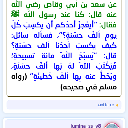
عن سعد بن أبي وقاص رضي الله
عنه قال: كنا عند رسول الله ﷺ
فقال:
"أَيَعْجِزُ أحدُكم أن يكسِبَ كُلَّ
يومٍ ألفَ حسَنَةٍ؟"، فسأله سائل:
كيف يكسِبَ أحدُنا ألفَ حسَنَةٍ؟
قال: "يُسَبِّحُ اللهَ مائَةَ تسبيحَةٍ؛
فَيَكْتُبُ اللهُ لَهُ بَها ألفَ حسَنَةٍ،
ويَحُطُّ عنه بِها ألْفَ خَطِيئَةٍ"
(رواه
مسلم في صحيحه)
hani force
ا
ل
ت
ف
lumina_ss_v8