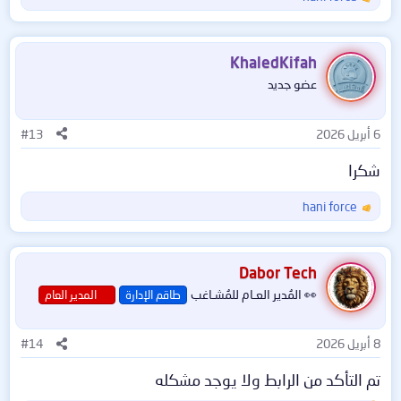
ا
ل
ت
ف
KhaledKifah
ا
عضو جديد
ع
ل
نتوكل على الله عز وجل
ا
6 أبريل 2026
#13
ت
العمل لله عز وجل
:
شكرا
العملاق بدون منازع Symantec Endpoint Protection
hani force
ا
ل
ت
ف
Dabor Tech
ا
👀 المُدير العـام للمُشـاغب
طاقم الإدارة
المدير العام
ع
ل
ا
8 أبريل 2026
#14
ت
:
تم التأكد من الرابط ولا يوجد مشكله