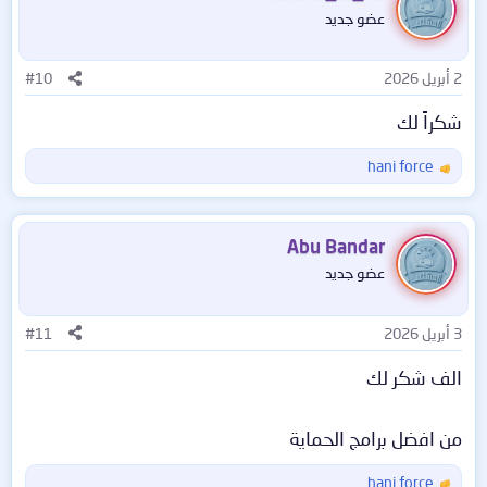
ا
عضو جديد
ع
ل
ا
2 أبريل 2026
#10
ت
:
شكراً لك
hani force
ا
ل
ت
ف
Abu Bandar
ا
عضو جديد
ع
ل
ا
3 أبريل 2026
#11
ت
:
الف شكر لك
من افضل برامج الحماية
hani force