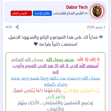
يقدم تكاملاً مع أنظمة الحوسبة الافتراضية (VMware، Hyper-V)
https://www.mediafire.com/file/fntzad8tzfqhaqo
Dabor Tech
لضمان بيئة آمنة خالية من التهديدات.
👀 المُدير العـام للمُشـاغب
طاقم الإدارة
المدير العام
مميزات برنامج Symantec Endpoint Protection
1 يونيو 2026
#20
1. محرك مكافحة الفيروسات المتطور
🌹 شكراً لك على هذا الموضوع الرائع والمجهود الجميل،
استمتعت كثيراً بقراءته 💖​
يعتمد SEP على تقنيات الذكاء الاصطناعي والتعلم الآلي في
تحليل سلوك الملفات والكشف عن أي نشاط مشبوه، مما يضمن
حماية متقدمة ضد أحدث التهديدات.
لا إاله إلا الله
,
محمد رسول الله
,
سبحان الله
العظيم
أستغفر الله الذي لا إله إلا هو الحي القيوم وأتوب
2. جدار حماية قوي (Firewall) مدمج
إليه
سبحان الله وبحمده عدد خلقه ورضا نفسه وزنه عرشه
يحتوي البرنامج على جدار حماية قوي يتحكم في حركة البيانات
ومداد كلماته
ويمنع الهجمات الضارة مثل هجمات DDoS ومحاولات الاختراق
رَبِّ اغْفِرْ لِي وَلِوَالِدَيَّ
,
وَارْحَمْهُمَا كَمَا رَبَّيَانِي صَغِيرًا
,
عبر الإنترنت.
وَاغْفِرْ لِأَبِي
وَجَمِيعِ الْمُسْلِمِينَ وَالْمُسْلِمَاتِ , الأَحْيَاءِ مِنْهُمْ
3. الحماية الاستباقية عبر التوقيعات والسلوكيات
وَالأَمْوَاتِ