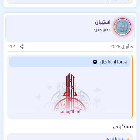
ا
ل
ت
ف
استيبان
ا
عضو جديد
ع
ل
ا
6 أبريل 2026
#12
ت
:
hani force قال:
أنقر للتوسيع...
مشكوى
hani force