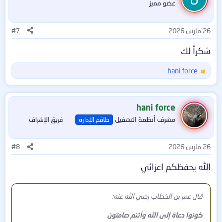
عضو مميز
ع
ل
ا
26 مارس 2026
#7
ت
:
شكراً لك
hani force
ا
ل
ت
ف
hani force
ا
مشرف أنظمة التشغيل
طاقم الإدارة
فريق الإشراف
ع
ل
ا
26 مارس 2026
#8
ت
:
الله يحفظكم اعزائي
قال عمر بن الخطاب رضي الله عنه:
كونوا دعاة إلى الله وأنتم صامتون