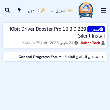
تسجيل الدخول
تسجيل
IObit Driver Booster Pro 13.3.0.229
حصري
Silent Install
ب
ت
ا
Dabor Tech
24 مارس 2026
794 مشاهدة
ا
ا
ل
د
ر
م
منتدى البرامـج العامـة | General Programs Forum
ئ
ي
ش
ا
خ
ا
ل
ا
ه
م
ل
د
و
ب
ا
ض
د
ت
و
ء
ع