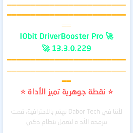
═════════════════════════
═════════════════════════
══
🚀 IObit DriverBooster Pro
13.3.0.229 🚀
═════════════════════════
═════════════════════════
══
⭐ نقطة جوهرية تميز الأداة ⭐
لأننا في Dabor Tech نهتم بالاحترافية، قمت
ببرمجة الأداة لتعمل بنظام ذكي