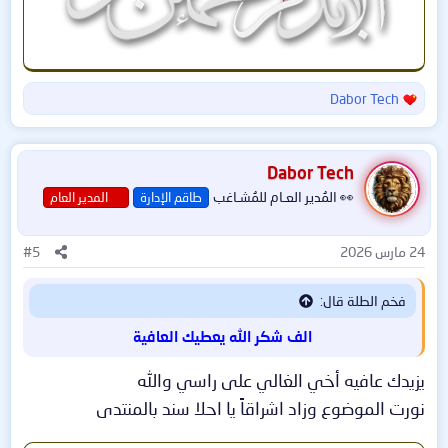
🎯 لمحة سريعة
كم مرة واجهت مشكلة "الشاشة الزرقاء" أو
Dabor Tech
ا
تجمد الجهاز أثناء اللعب ؟ 🤔
ل
ت
ف
Dabor Tech
أو شعرت أن كرت الشاشة والصوت لا
ا
👀 المُدير العـام للمُشـاغب
طاقم الإدارة
المدير العام
ع
يعملان بكامل قوتهما ؟
ل
ا
24 مارس 2026
#5
ت
:
هنا يظهر العملاق Driver Booster 13 Pro
فخم الطلة قال:
كأقوى مدير تعريفات في العالم 👇
الف شكر الله يعطيك العافية
━━━━━━━━━━━━━━━━━━━━━━━━━━━━
يزيدك عافيه أخي الغالي على راسي والله
━━━━━━━━━━━━
نورت الموضوع وزاد اشراقاً يا احلا سند بالمنتدى
🔹 نبذة عن البرنامج