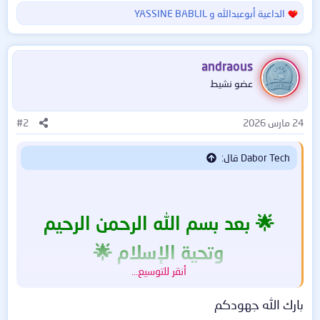
الداعية أبوعبدالله
و
YASSINE BABLIL
ا
ل
ت
ف
andraous
ا
عضو نشيط
ع
ل
ا
24 مارس 2026
#2
ت
:
Dabor Tech قال:
🌟 بعد بسم الله الرحمن الرحيم
وتحية الإسلام 🌟
أنقر للتوسيع...
مشاهدة المرفق 46665
بارك الله جهودكم
🎯 يسعدني أن أقدّم لكم اليوم أداة