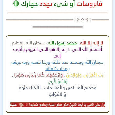
فايروسات
أو شيء
يهدد
جهازك 🔴
═════════════════════════
═════
═════════
═════
══════
═════⊹⊱✫⊰⊹
═══════════════
لا إاله إلا الله
,
محمد رسول الله
,
سبحان الله
العظيم
أستغفر الله الذي لا إله إلا هو الحي القيوم وأتوب
إليه
سبحان الله وبحمده عدد خلقه ورضا نفسه وزنه عرشه
ومداد كلماته
رَبِّ اغْفِرْ لِي وَلِوَالِدَيَّ
,
وَارْحَمْهُمَا كَمَا رَبَّيَانِي صَغِيرًا
,
وَاغْفِرْ لِأَبِي
وَجَمِيعِ الْمُسْلِمِينَ وَالْمُسْلِمَاتِ , الأَحْيَاءِ مِنْهُمْ
وَالأَمْوَاتِ