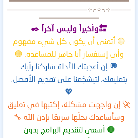
═════════════════════════
═════
═════════
═════
══════
═════⊹⊱✫⊰⊹
═══════════════
🔚وأخيراً وليـس آخراً ✒️
🟢 أتمنى أن يكون كل شيء مفهوم
وأي إستفسار أنا جاهز للمساعده. 🟢
💬 إن أعجبتك الأداة شاركنا رأيك
بتعليقك، لتيشجّعنا على تقديم الأفضل.
💖
🚀 إن واجهت مشكلة، إكتبها في تعليق
وسأساعدك بحلّها سريعًا بإذن الله 🔧
🔴 أسعى لتقديم البرامج بدون