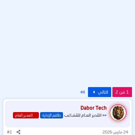
الاخير
1 من 2
التالي
Dabor Tech
👀 المُدير العـام للمُشـاغب
طاقم الإدارة
المدير العام
24 مارس 2026
#1