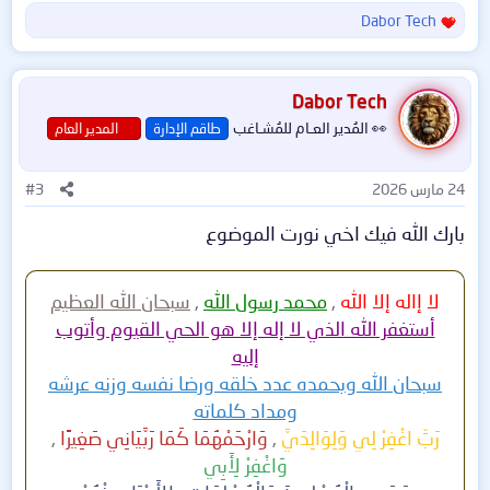
Dabor Tech
جديدة من تصميمي،
لـِ
تحديث جميع
ا
ل
تعريفات جهازك بنقرة واحدة.
ت
ف
Dabor Tech
═══════════════════════
ا
👀 المُدير العـام للمُشـاغب
طاقم الإدارة
المدير العام
ع
═══════════════════════
ل
ا
══════
24 مارس 2026
#3
ت
🚀 IObit DriverBooster Pro
:
بارك الله فيك اخي نورت الموضوع
13.3.0.229 🚀
لا إاله إلا الله
,
محمد رسول الله
,
سبحان الله
العظيم
═══════════════════════
أستغفر الله الذي لا إله إلا هو الحي القيوم وأتوب
═══════════════════════
إليه
سبحان الله وبحمده عدد خلقه ورضا نفسه وزنه عرشه
══════
ومداد كلماته
⭐ نقطة جوهرية تميز الأداة ⭐
رَبِّ اغْفِرْ لِي وَلِوَالِدَيَّ
,
وَارْحَمْهُمَا كَمَا رَبَّيَانِي صَغِيرًا
,
وَاغْفِرْ لِأَبِي