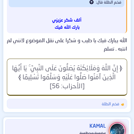
فخم الطلة قال:
ألف شكر عزيزي
بارك الله فيك
الله يبارك فيك يا طيب و شكرا على نقل الموضوع لانني لم
انتبه . تسلم
﴿
إِنَّ اللَّهَ وَمَلَائِكَتَهُ يُصَلُّونَ عَلَى النَّبِيِّ ۚ يَا أَيُّهَا
الَّذِينَ آمَنُوا صَلُّوا عَلَيْهِ وَسَلِّمُوا تَسْلِيمًا
﴾
[الأحزاب: 56]
فخم الطلة
ا
ل
ت
ف
KAMAL
ا
عضوية محظورة