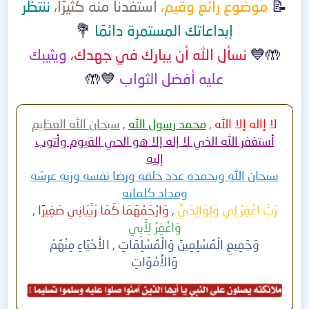
📝
موضوع رائع وقيم،
استفدنا منه كثيرًا،
ننتظر
إبداعاتك المستمرة دائمًا
💐
🤲💙
نسأل الله أن يبارك في جهدك،
ويثيبك
عليه أفضل الثواب
💙🤲
لا إاله إلا الله
,
محمد رسول الله
,
سبحان الله
العظيم
أستغفر الله الذي لا إله إلا هو الحي القيوم وأتوب
إليه
سبحان الله وبحمده عدد خلقه ورضا نفسه وزنه عرشه
ومداد كلماته
رَبِّ اغْفِرْ لِي وَلِوَالِدَيَّ
,
وَارْحَمْهُمَا كَمَا رَبَّيَانِي صَغِيرًا
,
وَاغْفِرْ لِأَبِي
وَجَمِيعِ الْمُسْلِمِينَ وَالْمُسْلِمَاتِ , الأَحْيَاءِ مِنْهُمْ
وَالأَمْوَاتِ