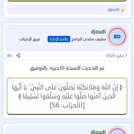
djoudi
ا
ل
ت
ف
djoudi
ا
مشرف منتدى البرامج
طاقم الإدارة
فريق الإشراف
ع
ل
ا
7 مايو 2026
#6
ت
:
تم التحديث للنسخة الاخيرة. بالتوفيق​
﴿
إِنَّ اللَّهَ وَمَلَائِكَتَهُ يُصَلُّونَ عَلَى النَّبِيِّ ۚ يَا أَيُّهَا
الَّذِينَ آمَنُوا صَلُّوا عَلَيْهِ وَسَلِّمُوا تَسْلِيمًا
﴾
[الأحزاب: 56]
djoudi