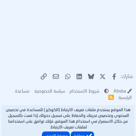
هنـــــــــــــــــــــــــــــــــــــــــــــــــــــــــــــــــــــــــــــــــــــــــــــــــــــــــــــــــــــــ
ـــــــا
تحميل البرنامج:
https://www.mediafire.com/file/ctvh...6+v26.2.2.3+
(x64)+Pre+MultilingualDB.rar/file
كلمة المرور: djoudi
X
فيسبوك
Bluesky
LinkedIn
WhatsApp
الرابط
البريد الإلكتروني
شارك:
Absba
شروط الاستخدام
سياسة الخصوصية
مساعدة
الرئيسية
R
S
S
هذا الموقع يستخدم ملفات تعريف الارتباط (الكوكيز ) للمساعدة في تخصيص
المحتوى وتخصيص تجربتك والحفاظ على تسجيل دخولك إذا قمت بالتسجيل.
من خلال الاستمرار في استخدام هذا الموقع، فإنك توافق على استخدامنا
لملفات تعريف الارتباط.
موافق
معرفة المزيد…