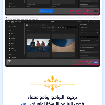
ترخيص البرنامج: برنامج مفعل
فحص البرنامج االنسخة اوتوبلاي :
من