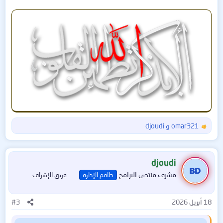
omar321
و
djoudi
ا
ل
ت
ف
djoudi
ا
مشرف منتدى البرامج
طاقم الإدارة
فريق الإشراف
ع
ل
ا
18 أبريل 2026
#3
ت
: