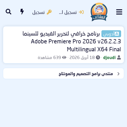
تسجيل الدخول
تسجيل
برنامج خرافي لتحرير الفيديو للسينما
أدوبي
Adobe Premiere Pro 2026 v26.2.2.3
Multilingual X64 Final
ب
ت
ا
djoudi
18 أبريل 2026
639 مشاهدة
ا
ا
ل
د
ر
م
منتدى برامج التصميم والمونتاج
ئ
ي
ش
ا
خ
ا
ل
ا
ه
م
ل
د
و
ب
ا
ض
د
ت
و
ء
ع