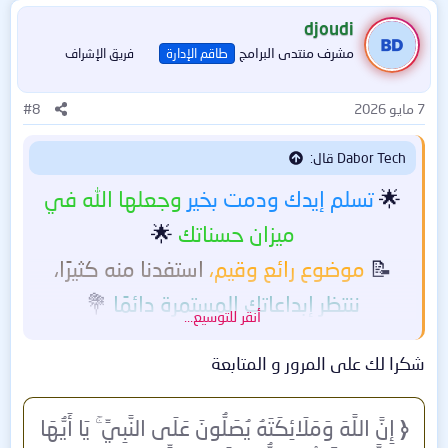
djoudi
مشرف منتدى البرامج
طاقم الإدارة
فريق الإشراف
7 مايو 2026
#8
Dabor Tech قال:
🌟
تسلم إيدك ودمت بخير
وجعلها الله في
ميزان حسناتك
🌟
📝
موضوع رائع وقيم،
استفدنا منه كثيرًا،
ننتظر إبداعاتك المستمرة دائمًا
💐
أنقر للتوسيع...
🤲💙
نسأل الله أن يبارك في جهدك،
ويثيبك
شكرا لك على المرور و المتابعة
عليه أفضل الثواب
💙🤲
﴿
إِنَّ اللَّهَ وَمَلَائِكَتَهُ يُصَلُّونَ عَلَى النَّبِيِّ ۚ يَا أَيُّهَا