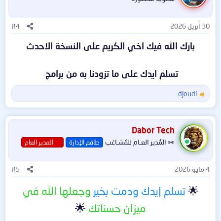
ع
ل
ا
30 أبريل 2026
#4
ت
:
بارك الله فيك اخي الكريم على النسخة الاحدث
تسلم ايدك على ما تزودنا به من برامج
djoudi
ا
ل
ت
ف
Dabor Tech
ا
👀 المُدير العـام للمُشـاغب
طاقم الإدارة
المدير العام
ع
ل
ا
4 مايو 2026
#5
ت
:
🌟
تسلم إيدك ودمت بخير
وجعلها الله في
ميزان حسناتك
🌟