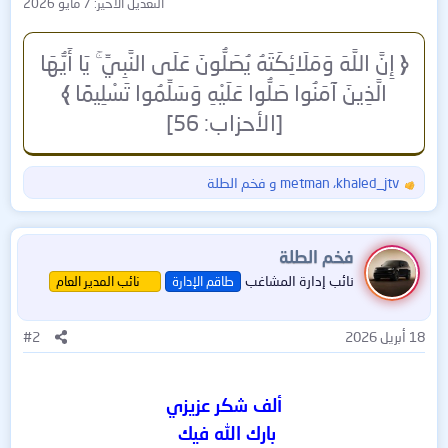
التعديل الأخير:
7 مايو 2026
﴿
إِنَّ اللَّهَ وَمَلَائِكَتَهُ يُصَلُّونَ عَلَى النَّبِيِّ ۚ يَا أَيُّهَا
الَّذِينَ آمَنُوا صَلُّوا عَلَيْهِ وَسَلِّمُوا تَسْلِيمًا
﴾
[الأحزاب: 56]
khaled_jtv
،
metman
و
فخم الطلة
ا
ل
ت
ف
فخم الطلة
ا
نائب إدارة المشاغب
طاقم الإدارة
نائب المدير العام
ع
ل
ا
18 أبريل 2026
#2
ت
:
ألف شكر عزيزي
بارك الله فيك