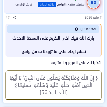
مشرف منتدى البرامج
طاقم الإدارة
فريق الإشراف
7 مايو 2026
#7
KAMAL قال:
بارك الله فيك اخي الكريم على النسخة الاحدث
تسلم ايدك على ما تزودنا به من برامج
شكرا لك على المرور و المتابعة
﴿
إِنَّ اللَّهَ وَمَلَائِكَتَهُ يُصَلُّونَ عَلَى النَّبِيِّ ۚ يَا أَيُّهَا
الَّذِينَ آمَنُوا صَلُّوا عَلَيْهِ وَسَلِّمُوا تَسْلِيمًا
﴾
[الأحزاب: 56]