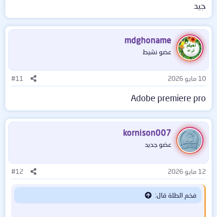
جيد
mdghoname
عضو نشيط
10 مايو 2026
#11
Adobe premiere pro
kornison007
عضو جديد
12 مايو 2026
#12
Adobe Premiere Pro
2026
فخم الطلة قال:
v26.2.2.3 Multilingual X64