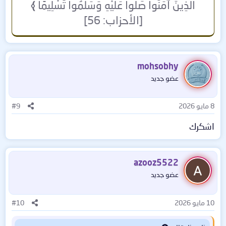
الَّذِينَ آمَنُوا صَلُّوا عَلَيْهِ وَسَلِّمُوا تَسْلِيمًا
﴾
[الأحزاب: 56]
mohsobhy
عضو جديد
8 مايو 2026
#9
اشكرك
azooz5522
عضو جديد
10 مايو 2026
#10