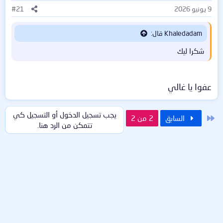
9 يونيو 2026
#21
Khaledadam قال:
شكرا ليك
عفوا يا غالي
يجب تسجيل الدخول أو التسجيل كي
الأول
السابق
2 من 2
تتمكن من الرد هنا.