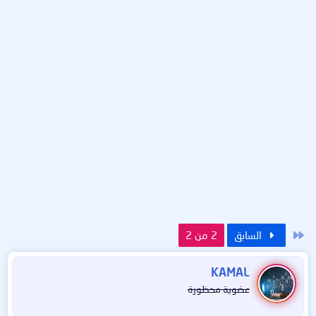
الأول
السابق
2 من 2
KAMAL
عضوية محظورة