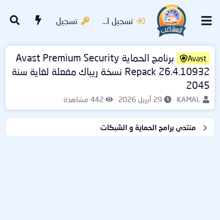
تسجيل الدخول
تسجيل
برنامج الحماية Avast Premium Security
Avast
Repack 26.4.10932 نسخة ريباك مفعلة لغاية سنة
2045
ب
ت
ا
KAMAL
29 أبريل 2026
442 مشاهدة
ا
ا
ل
د
ر
م
منتدى برامج الحماية و الشبكات
ئ
ي
ش
ا
خ
ا
ل
ا
ه
م
ل
د
و
ب
ا
ض
د
ت
و
ء
ع