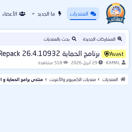
المنتديات
ما الجديد
الأعضاء
المشاركات الجديدة
بحث بالمنتديات
برنامج الحماية Avast Premium Security Repack 26.4.10932 نسخة ريباك مفعلة لغاية سنة 2038
Avast
ب
ت
ا
KAMAL
29 أبريل 2026
518 مشاهدة
ا
ا
ل
د
ر
م
المنتديات
منتديات الكمبيوتر والأنترنت
منتدى برامج الحماية و 
ئ
ي
ش
ا
خ
ا
ل
ا
ه
م
ل
د
و
ب
ا
ض
د
ت
و
ء
ع