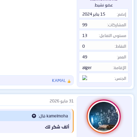
عضو نشيط
إنضم
15 يناير 2024
المشاركات
99
مستوى التفاعل
13
النقاط
0
العمر
49
الإقامة
alger
الجنس
KAMAL
ا
ل
ت
ف
31 مايو 2026
ا
ع
kamelmoha قال:
ل
ا
ألف شكر لك
ت
: