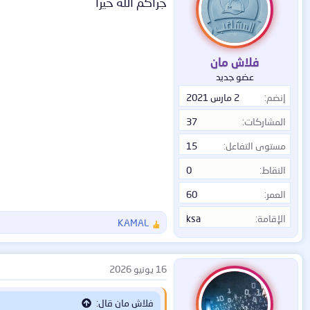
جزاكم الله خيرا
فلاش مان
عضو جديد
إنضم
2 مارس 2021
المشاركات
37
مستوى التفاعل
15
النقاط
0
العمر
60
الإقامة
ksa
KAMAL
ا
ل
ت
ف
16 يونيو 2026
ا
ع
فلاش مان قال:
ل