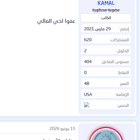
KAMAL
عضوية محظورة
الكاتب
عفوا اخي الغالي
إنضم
29 مارس 2021
المشاركات
620
الحلول
2
مستوى التفاعل
404
النقاط
0
العمر
48
الإقامة
USA
الجنس
15 يونيو 2026