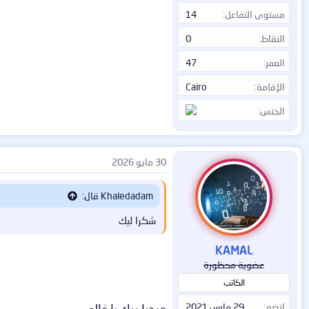
مستوى التفاعل
14
النقاط
0
العمر
47
الإقامة
Cairo
الجنس
30 مايو 2026
Khaledadam قال:
شكرا ليك
KAMAL
عضوية محظورة
الكاتب
إنضم
29 مارس 2021
مرحبا بيك يا غالي