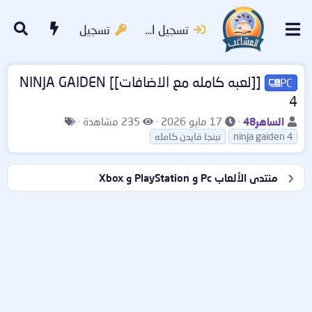
تسجيل الدخول
تسجيل
[[لعبه كامله مع الاضافات]] NINJA GAIDEN
PC
4
ب
ت
ا
ا
الساهر48
17 مايو 2026
235 مشاهدة
ا
ا
ل
ل
ninja gaiden 4
نينجا قايدن كامله
د
ر
م
و
ئ
ي
ش
س
منتدى الألعاب Pc و PlayStation و Xbox
ا
خ
ا
و
ل
ا
ه
م
م
ل
د
و
ب
ا
ض
د
ت
و
ء
ع