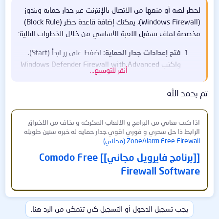
لحظر لعبة أو منعها من الاتصال بالإنترنت عبر جدار حماية ويندوز
(Windows Firewall)، يمكنك إضافة قاعدة حظر (Block Rule)
مخصصة لملف تشغيل اللعبة الأساسي من خلال الخطوات التالية:
فتح إعدادات جدار الحماية:
اضغط على زر ابدأ (Start)،
واكتب Windows Defender Firewall with Advanced
أنقر للتوسيع...
Security واضغط عليه لفتحه.
إنشاء قاعدة صادرة:
من القائمة الجانبية اليمنى، اضغط بزر
تم بحمد الله
الماوس الأيمن على Outbound Rules ثم اختر New
Rule.
اذا كنت تعاني من البرامج و الالعاب المكركه و تخاف من الاختراق
تحديد نوع القاعدة:
اختر Program ثم اضغط Next
الرابط ذا حل سحري و فوري اقوي جدار حمايه له خبره سنين طويله
(التالي).
ZoneAlarm Free Firewall (مجاني)
اختيار ملف اللعبة:
اضغط على Browse وابحث عن مسار
[[برنامج فايرويل مجاني]] Comodo Free
ملف اللعبة التنفيذي (الذي ينتهي بـ .exe)، ثم حدده
Firewall Software
واضغط Next.
تفعيل الحظر:
اختر Block the connection (حظر الاتصال)
واضغط Next.
تطبيق على الكل:
تأكد من تحديد المربعات الثلاثة
يجب تسجيل الدخول أو التسجيل كي تتمكن من الرد هنا.
(Domain, Private, Public)، ثم اضغط Next.