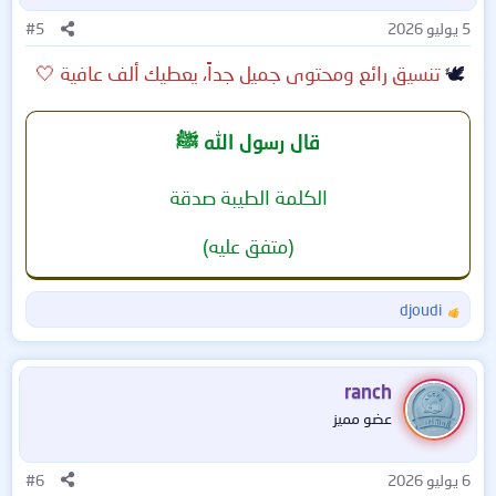
ا
5 يوليو 2026
ت
#5
:
🕊️
تنسيق رائع ومحتوى جميل جداً، يعطيك ألف عافية 🤍
قال رسول الله ﷺ
الكلمة الطيبة صدقة
(متفق عليه)
djoudi
ا
ل
ت
ف
ranch
ا
عضو مميز
ع
ل
ا
6 يوليو 2026
#6
ت