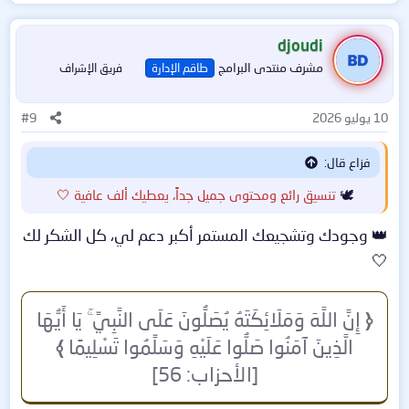
ل
ت
ف
djoudi
ا
مشرف منتدى البرامج
طاقم الإدارة
فريق الإشراف
ع
ل
ا
10 يوليو 2026
#9
ت
:
فزاع قال:
🕊️
تنسيق رائع ومحتوى جميل جداً، يعطيك ألف عافية 🤍
👑 وجودك وتشجيعك المستمر أكبر دعم لي، كل الشكر لك
🤍
﴿
إِنَّ اللَّهَ وَمَلَائِكَتَهُ يُصَلُّونَ عَلَى النَّبِيِّ ۚ يَا أَيُّهَا
الَّذِينَ آمَنُوا صَلُّوا عَلَيْهِ وَسَلِّمُوا تَسْلِيمًا
﴾
[الأحزاب: 56]