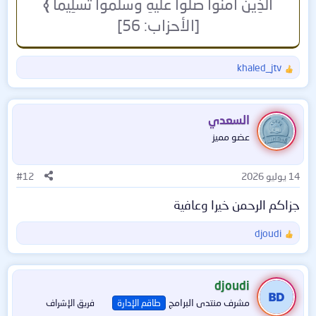
الَّذِينَ آمَنُوا صَلُّوا عَلَيْهِ وَسَلِّمُوا تَسْلِيمًا
﴾
[الأحزاب: 56]
khaled_jtv
ا
ل
ت
ف
السعدي
ا
عضو مميز
ع
ل
ا
14 يوليو 2026
#12
ت
:
جزاكم الرحمن خيرا وعافية
djoudi
ا
ل
ت
ف
djoudi
ا
مشرف منتدى البرامج
طاقم الإدارة
فريق الإشراف
ع