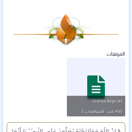
المرفقات
License Keys.txt
435 بايت · المشاهدات: 2
﴿
إِنَّ اللَّهَ وَمَلَائِكَتَهُ يُصَلُّونَ عَلَى النَّبِيِّ ۚ يَا أَيُّهَا