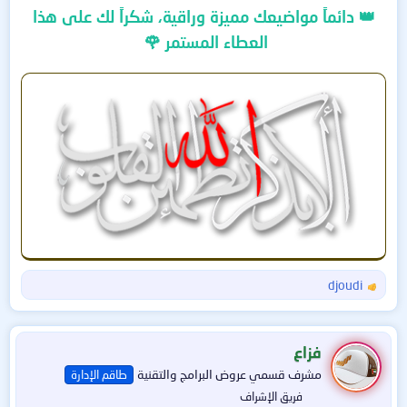
👑 دائماً مواضيعك مميزة وراقية، شكراً لك على هذا
العطاء المستمر 🌹
djoudi
ا
ل
ت
ف
فزاع
ا
مشرف قسمي عروض البرامج والتقنية
طاقم الإدارة
ع
ل
فريق الإشراف