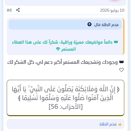
ل
ا
10 يوليو 2026
#8
ت
:
فخم الطلة قال:
👑 دائماً مواضيعك مميزة وراقية، شكراً لك على هذا العطاء
المستمر 🌹
👑 وجودك وتشجيعك المستمر أكبر دعم لي، كل الشكر لك
🤍
﴿
إِنَّ اللَّهَ وَمَلَائِكَتَهُ يُصَلُّونَ عَلَى النَّبِيِّ ۚ يَا أَيُّهَا
الَّذِينَ آمَنُوا صَلُّوا عَلَيْهِ وَسَلِّمُوا تَسْلِيمًا
﴾
[الأحزاب: 56]
فخم الطلة
ا