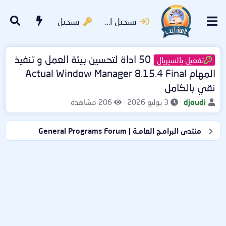
تسجيل الدخول
تسجيل
50 اداة لتحسين بيئة العمل و تنفيذ
تفعيل بالسيريال
المهام Actual Window Manager 8.15.4 Final
نقي بالكامل
ب
ت
ا
djoudi
3 يوليو 2026
206 مشاهدة
ا
ا
ل
د
ر
م
منتدى البرامـج العامـة | General Programs Forum
ئ
ي
ش
ا
خ
ا
ل
ا
ه
م
ل
د
و
ب
ا
ض
د
ت
و
ء
ع