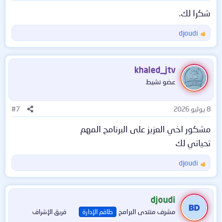
:
شكرا لك.
djoudi
ا
ل
ت
ف
khaled_jtv
ا
عضو نشيط
ع
ل
ا
8 يوليو 2026
#7
ت
:
مشكور اخي العزيز على البرنامج المهم
تحياتي لك
djoudi
ا
ل
ت
ف
djoudi
ا
مشرف منتدى البرامج
طاقم الإدارة
فريق الإشراف
ع