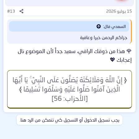
ل
ا
15 يوليو 2026
#13
ت
:
السعدي قال:
جزاكم الرحمن خيرا وعافية
🌹 هذا من ذوقك الراقي، سعيد جداً لأن الموضوع نال
إعجابك 💖
﴿
إِنَّ اللَّهَ وَمَلَائِكَتَهُ يُصَلُّونَ عَلَى النَّبِيِّ ۚ يَا أَيُّهَا
الَّذِينَ آمَنُوا صَلُّوا عَلَيْهِ وَسَلِّمُوا تَسْلِيمًا
﴾
[الأحزاب: 56]
يجب تسجيل الدخول أو التسجيل كي تتمكن من الرد هنا.