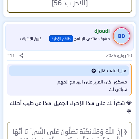
[الأحزاب: 56]
djoudi
مشرف منتدى البرامج
طاقم الإدارة
فريق الإشراف
10 يوليو 2026
#11
khaled_jtv قال:
مشكور اخي العزيز على البرنامج المهم
تحياتي لك
💎 شكراً لك على هذا الإطراء الجميل، هذا من طيب أصلك
🌹
﴿
إِنَّ اللَّهَ وَمَلَائِكَتَهُ يُصَلُّونَ عَلَى النَّبِيِّ ۚ يَا أَيُّهَا