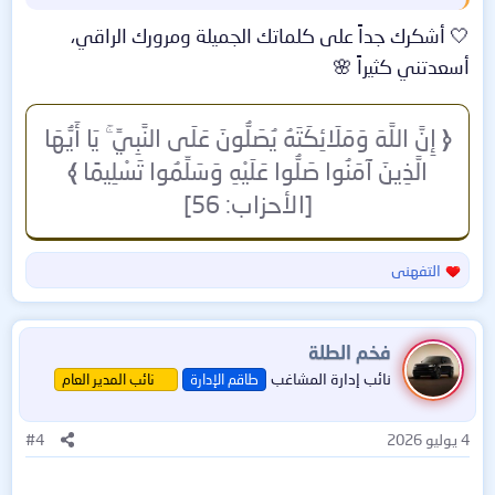
كل الشكر والتقدير والامتنان
🤍 أشكرك جداً على كلماتك الجميلة ومرورك الراقي،
أسعدتني كثيراً 🌸
﴿
إِنَّ اللَّهَ وَمَلَائِكَتَهُ يُصَلُّونَ عَلَى النَّبِيِّ ۚ يَا أَيُّهَا
الَّذِينَ آمَنُوا صَلُّوا عَلَيْهِ وَسَلِّمُوا تَسْلِيمًا
﴾
[الأحزاب: 56]
التفهنى
ا
ل
ت
ف
فخم الطلة
ا
نائب إدارة المشاغب
طاقم الإدارة
نائب المدير العام
ع
ل
ا
4 يوليو 2026
#4
ت
: