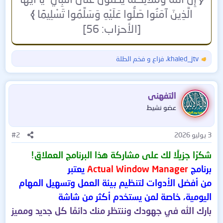
الَّذِينَ آمَنُوا صَلُّوا عَلَيْهِ وَسَلِّمُوا تَسْلِيمًا
﴾
[الأحزاب: 56]
khaled_jtv
،
فزاع
و
فخم الطلة
ا
ل
ت
ف
التفهنى
ا
عضو نشيط
ع
ل
ا
3 يوليو 2026
#2
ت
:
شكرًا جزيلًا لك على مشاركة هذا البرنامج العملاق!
برنامج
Actual Window Manager
يعتبر
من أفضل الأدوات لتنظيم بيئة العمل وتسهيل المهام
اليومية، خاصة لمن يستخدم أكثر من شاشة
بارك الله في جهودك وننتظر منك دائمًا كل جديد ومميز