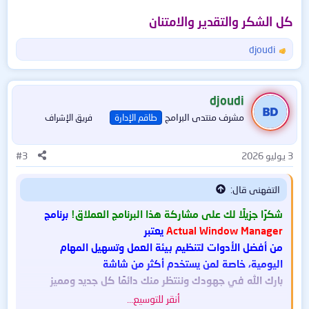
كل الشكر والتقدير والامتنان
djoudi
ا
ل
ت
ف
djoudi
ا
مشرف منتدى البرامج
طاقم الإدارة
فريق الإشراف
ع
ل
ا
3 يوليو 2026
#3
ت
:
التفهنى قال:
شكرًا جزيلًا لك على مشاركة هذا البرنامج العملاق!
برنامج
Actual Window Manager
يعتبر
من أفضل الأدوات لتنظيم بيئة العمل وتسهيل المهام
اليومية، خاصة لمن يستخدم أكثر من شاشة
بارك الله في جهودك وننتظر منك دائمًا كل جديد ومميز
أنقر للتوسيع...