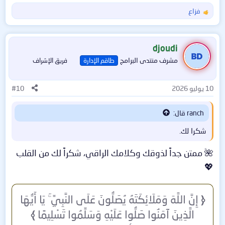
فزاع
ا
ل
ت
ف
djoudi
ا
مشرف منتدى البرامج
طاقم الإدارة
فريق الإشراف
ع
ل
ا
10 يوليو 2026
#10
ت
:
ranch قال:
شكرا لك.
🌺 ممتن جداً لذوقك وكلامك الراقي، شكراً لك من القلب
💖
﴿
إِنَّ اللَّهَ وَمَلَائِكَتَهُ يُصَلُّونَ عَلَى النَّبِيِّ ۚ يَا أَيُّهَا
الَّذِينَ آمَنُوا صَلُّوا عَلَيْهِ وَسَلِّمُوا تَسْلِيمًا
﴾