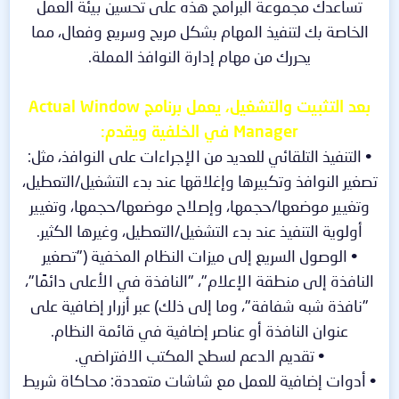
تساعدك مجموعة البرامج هذه على تحسين بيئة العمل
الخاصة بك لتنفيذ المهام بشكل مريح وسريع وفعال، مما
يحررك من مهام إدارة النوافذ المملة.
بعد التثبيت والتشغيل، يعمل برنامج Actual Window
Manager في الخلفية ويقدم:
• التنفيذ التلقائي للعديد من الإجراءات على النوافذ، مثل:
تصغير النوافذ وتكبيرها وإغلاقها عند بدء التشغيل/التعطيل،
وتغيير موضعها/حجمها، وإصلاح موضعها/حجمها، وتغيير
أولوية التنفيذ عند بدء التشغيل/التعطيل، وغيرها الكثير.
• الوصول السريع إلى ميزات النظام المخفية ("تصغير
النافذة إلى منطقة الإعلام"، "النافذة في الأعلى دائمًا"،
"نافذة شبه شفافة"، وما إلى ذلك) عبر أزرار إضافية على
عنوان النافذة أو عناصر إضافية في قائمة النظام.
• تقديم الدعم لسطح المكتب الافتراضي.
• أدوات إضافية للعمل مع شاشات متعددة: محاكاة شريط