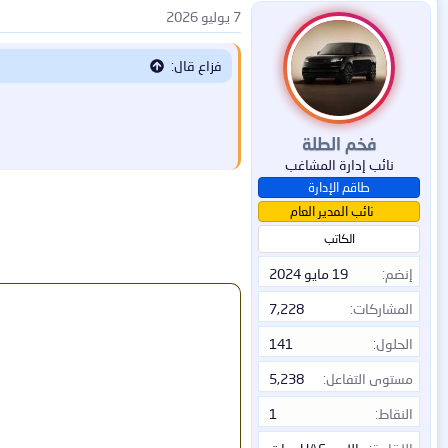
ف
7 يوليو 2026
ا
ع
فزاع قال:
ل
ا
ت
:
فخم الطلة
نائب إدارة المشاغب
طاقم الإدارة
نائب المدير العام
الكاتب
إنضم
19 مايو 2024
المشاركات
7,228
الحلول
141
مستوى التفاعل
5,238
النقاط
1