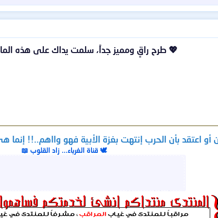
💖 طرح راقٍ ومميز جداً، سلمت يداك على هذه الما
أو اعتقد بأن الحرب إنتهت بغزة الأبية فهو وااهم..!! إنما هي
🕊️ قناة الغرباء... زاد القلوب 📖