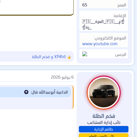
العمر
65
الإقامة
☝️غ__🇵🇸_العزة__🇵🇸
_زة☝️
الموقع الالكتروني
www.youtube.com
الجنس
Xf4hd
و
فخم الطلة
ا
ل
ت
ف
6 يوليو 2026
ا
ع
الداعية أبوعبدالله قال:
ل
ا
ت
:
فخم الطلة
نائب إدارة المشاغب
طاقم الإدارة
نائب المدير العام