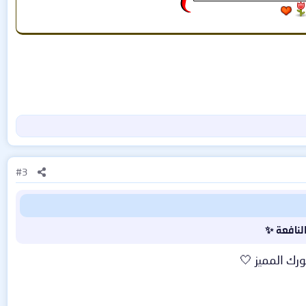
#3
النافعة ✨
رك المميز 🤍​