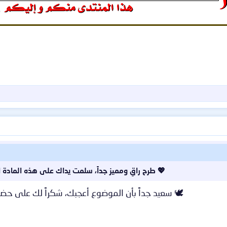
💖 طرح راقٍ ومميز جداً، سلمت يداك على هذه المادة 
🕊️ سعيد جداً بأن الموضوع أعجبك، شكراً لك على حضو