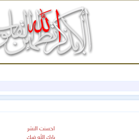
احسنت النشر
بارك الله فيك