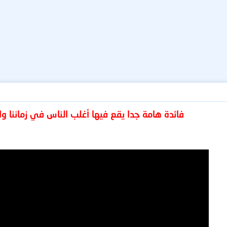
فائدة هامة جدا يقع فيها أغلب الناس في زماننا وا