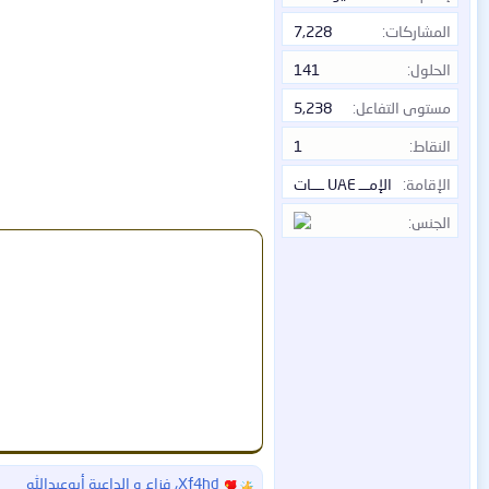
المشاركات
7,228
الحلول
141
مستوى التفاعل
5,238
النقاط
1
الإقامة
الإمـــ UAE ــــات
الجنس
Xf4hd
،
فزاع
و
الداعية أبوعبدالله