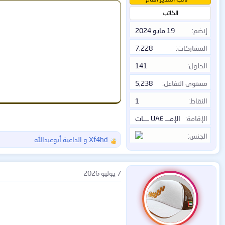
الكاتب
إنضم
19 مايو 2024
المشاركات
7,228
الحلول
141
مستوى التفاعل
5,238
النقاط
1
الإقامة
الإمـــ UAE ــــات
الجنس
Xf4hd
و
الداعية أبوعبدالله
ا
ل
ت
ف
7 يوليو 2026
ا
ع
ل
ا
ت