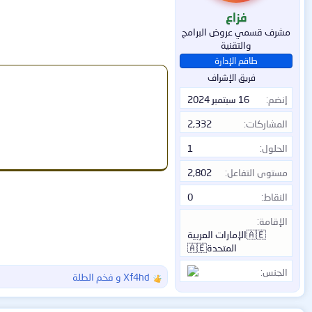
:
فزاع
مشرف قسمي عروض البرامج
والتقنية
طاقم الإدارة
فريق الإشراف
إنضم
16 سبتمبر 2024
المشاركات
2,332
الحلول
1
مستوى التفاعل
2,802
النقاط
0
الإقامة
🇦🇪الإمارات العربية
المتحدة🇦🇪
الجنس
Xf4hd
و
فخم الطلة
ا
ل
ت