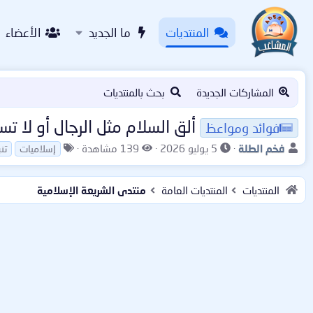
المنتديات
ما الجديد
الأعضاء
المشاركات الجديدة
بحث بالمنتديات
ألق السلام مثل الرجال أو لا تس
فوائد ومواعظ
ب
ت
ا
ا
فخم الطلة
5 يوليو 2026
139 مشاهدة
إسلاميات
تن
ا
ا
ل
ل
د
ر
م
و
المنتديات
المنتديات العامة
منتدى الشريعة الإسلامية
ئ
ي
ش
س
ا
خ
ا
و
ل
ا
ه
م
م
ل
د
و
ب
ا
ض
د
ت
و
ء
ع