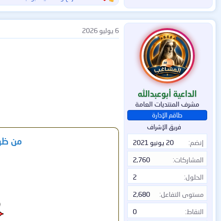
ا
ل
ت
ف
6 يوليو 2026
ا
ع
ل
ا
ت
:
الداعية أبوعبدالله
مشرف المنتديات العامة
طاقم الإدارة
فريق الإشراف
من ظن 
إنضم
20 يونيو 2021
المشاركات
2,760
الحلول
2
مستوى التفاعل
2,680
النقاط
0