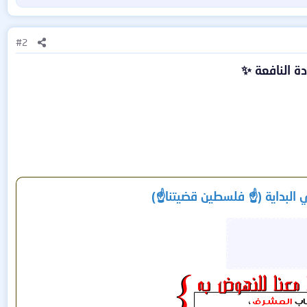
#2
دة النافعة ✨
 البداية (☝️ فلسطين قضيتنا☝️)