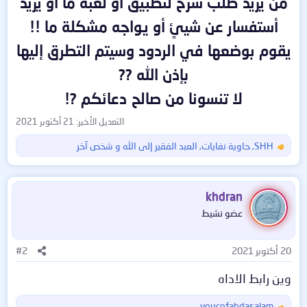
من يريد طلب شرح لتطبيق أو لعبة ما أو يريد
أستفسار عن شيئٍ أو يواجه مشكلة ما !!
يقوم بوضعها في الردود وسيتم التطرق إليها
بإذن الله ??
لا تنسونا من صالح دعائكم ?!
التعديل الأخير:
21 أكتوبر 2021
SHH
,
حاوية نفايات
,
العبد الفقير إلى الله
و شخص آخر
ا
ل
ت
ف
khdran
ا
عضو نشيط
ع
ل
ا
20 أكتوبر 2021
#2
ت
:
وين رابط الاداه
youcefabdasalam