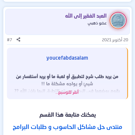
ل
ت
ف
العبد الفقير إلى الله
ا
عضو ذهبي
ع
ل
ا
20 أكتوبر 2021
#7
ت
:
youcefabdasalam
من يريد طلب شرح لتطبيق أو لعبة ما أو يريد أستفسار عن
شيئٍ أو يواجه مشكلة ما !!
يقوم بوضعها في الردود وسيتم التطرق إليها بإذن الله ??
أنقر للتوسيع...
لا تنسونا من صالح دعائكم ?!
يمكنك متابعة هذا القسم
منتدى حل مشاكل الحاسوب و طلبات البرامج