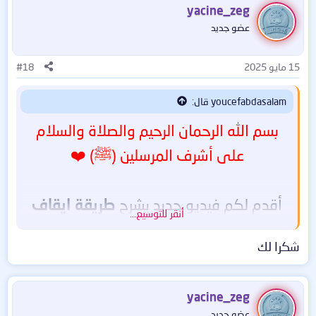
yacine_zeg
عضو جديد
15 مايو 2025
#18
youcefabdasalam قال:
بسم الله الرحمان الرحيم والصلاة والسلام
على أشرف المرسلين (ﷺ) ❤️
أقدم لكم فيديو جديد يشرح
طريقة ايقاف
أنقر للتوسيع...
وتشغيل تحديثات ويندوز 10
?
!
شكرا لك
هذا الفيديو يشرح كيفية إيقاف تحديثات
yacine_zeg
ويندوز 10 نهائيا مع الشرح اعادة تفعيلها
عضو جديد