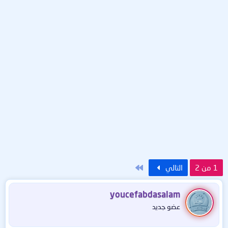
الاخير
1 من 2
التالي
youcefabdasalam
عضو جديد