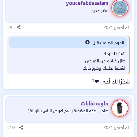
ف
youcefabdasalam
ا
عضو جديد
ع
ل
ا
21 أكتوبر 2021
#9
ت
:
الموج الصامت قال:
شكرا لطرحك. .
طال غيابك عن المنتدى
اشتقنا لطلتك وطروحاتك
شكرًا لك أخي ❤?
حاوية نفايات
صاحب هذه العضوية يشتم اعراض الناس ( الزبالة )
21 أكتوبر 2021
#10