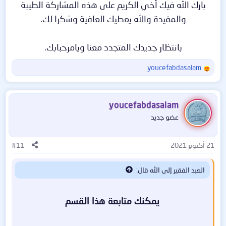
بارك الله فيك أخي الكريم على هذه المشاركة الطيبة
والمفيدة والله يعطيك العافية وشكرا لك.
بانتظار جديدك المتجدد معنا ويامرحبابك.​
youcefabdasalam
ا
ل
ت
ف
youcefabdasalam
ا
عضو جديد
ع
ل
ا
21 أكتوبر 2021
#11
ت
:
العبد الفقير إلى الله قال:
يمكنك متابعة هذا القسم