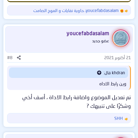
youcefabdasalam
،
حاوية نفايات
و
الموج الصامت
ا
ل
ت
ف
youcefabdasalam
ا
عضو جديد
ع
ل
ا
21 أكتوبر 2021
#8
ت
:
khdran قال:
وين رابط الاداه
تم تعديل الموضوع واضافة رابط الاداة ، أسف أخي
وشكرًا على تنبيهك ?
SHH
ا
ل
ت