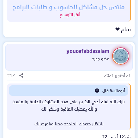
منتدى حل مشاكل الحاسوب و طلبات البرامج
أنقر للتوسيع...
ومحاولة مساعدة الأعضاء بكل ما تعرفه
تمام ❤
ولك جزيل الشكر​
youcefabdasalam
عضو جديد
21 أكتوبر 2021
#12
أبوعائشة قال:
بارك الله فيك أخي الكريم على هذه المشاركة الطيبة والمفيدة
والله يعطيك العافية وشكرا لك.
بانتظار جديدك المتجدد معنا ويامرحبابك.​
شكرًا أخي ??