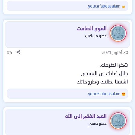
youcefabdasalam
ا
ل
ت
ف
الموج الصامت
ا
عضو مشاغب
ع
ل
ا
20 أكتوبر 2021
#5
ت
:
شكرا لطرحك. .
طال غيابك عن المنتدى
اشتقنا لطلتك وطروحاتك
youcefabdasalam
ا
ل
ت
ف
العبد الفقير إلى الله
ا
عضو ذهبي
ع
ل