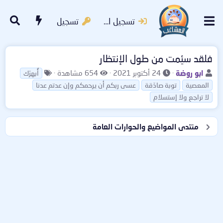
تسجيل الدخول
تسجيل
فلقد سئِمت من طول الإنتظار
ب
ت
ا
ا
ابو روضة
24 أكتوبر 2021
654 مشاهدة
أُبهرّك
ا
ا
ل
ل
المعصية
توبة صادّقة
عسى ربكم أن يرحمكم وإن عدتم عدنا
د
ر
م
و
لا تراجع ولا إستسلام
ئ
ي
ش
س
ا
خ
ا
و
ل
ا
ه
م
منتدى المواضيع والحوارات العامة
م
ل
د
و
ب
ا
ض
د
ت
و
ء
ع