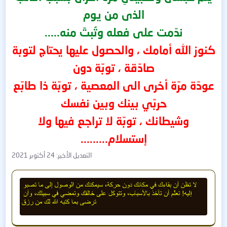
الذى من يوم
ندّمت على فعله وتُبتّ منه.....
كنوز الله أمامك ، والحصول عليها يحتاج لتوبة
صادّقة ، توبّة دون
عودّة مرّة أخرى الى المعصية ، توبّة ذا طابّع
حربّي بينك وبين نفسك
وشيطانك ، توبّة لا تراجع فيها ولا
إستسلام.........
التعديل الأخير:
24 أكتوبر 2021