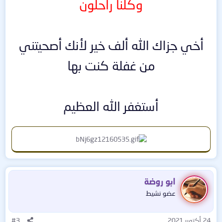
وكلنا راحلون
أخي جزاك الله ألف خير لأنك أصحيتني
من غفلة كنت بها
أستغفر الله العظيم
ابو روضة
عضو نشيط
24 أكتوبر 2021
#3