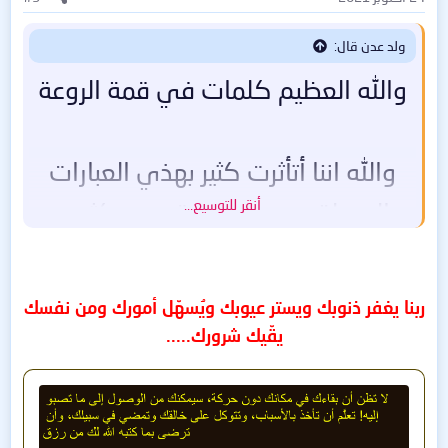
ولد عدن قال:
والله العظيم كلمات في قمة الروعة
والله اننا أتأثرت كثير بهذي العبارات
أنقر للتوسيع...
الجميلة صحيح نحن مقصرين كثييير
جدا ومهتمين بأمور لا تسوى شي
ربنا يغفر ذنوبك ويستر عيوبك ويُسهّل أمورك ومن نفسك
نحن بدنيا فانية وكل شخص يعمل
يقّيك شرورك.....
لأخرتة وكلنا راحلون
أخي جزاك الله ألف خير لأنك أصحيتني