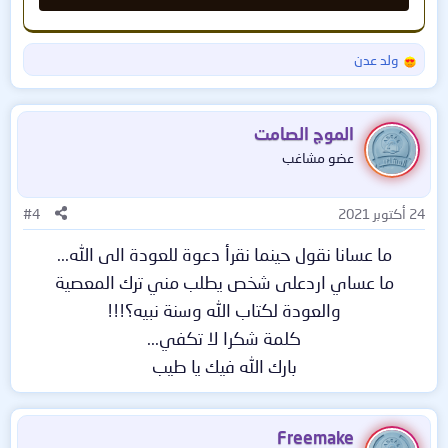
من غفلة كنت بها
ولد عدن
ا
ل
أستغفر الله العظيم
ت
ف
الموج الصامت
ا
عضو مشاغب
ع
ل
ا
24 أكتوبر 2021
#4
ت
:
ما عسانا نقول حينما نقرأ دعوة للعودة الى الله...
ما عساي اردعلى شخص يطلب مني ترك المعصية
والعودة لكتاب الله وسنة نبيه؟!!!
كلمة شكرا لا تكفي...
بارك الله فيك يا طيب​
Freemake