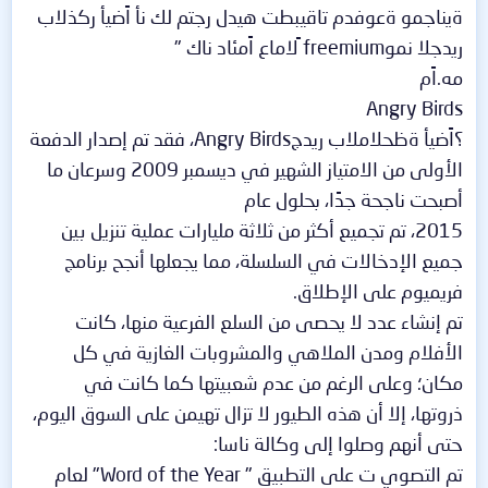
ةيناجمو ةعوفدم تاقيبطت هيدل رجتم لك نأ اًضيأ ركذلاب
ريدجلا نموfreemium ًلاماع اًمئاد ناك "
مه.اًم
Angry Birds
؟اًضيأ ةظحلاملاب ريدجAngry Birds، فقد تم إصدار الدفعة
الأولى من الامتياز الشهير في ديسمبر 2009 وسرعان ما
أصبحت ناجحة جدًا، بحلول عام
2015، تم تجميع أكثر من ثلاثة مليارات عملية تنزيل بين
جميع الإدخالات في السلسلة، مما يجعلها أنجح برنامج
فريميوم على الإطلاق.
تم إنشاء عدد لا يحصى من السلع الفرعية منها، كانت
الأفلام ومدن الملاهي والمشروبات الغازية في كل
مكان؛ وعلى الرغم من عدم شعبيتها كما كانت في
ذروتها، إلا أن هذه الطيور لا تزال تهيمن على السوق اليوم،
حتى أنهم وصلوا إلى وكالة ناسا:
تم التصوي ت على التطبيق " Word of the Year" لعام