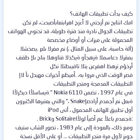
كيف بدأت تطبيقات الهاتف؟
امك انتايح نم أزجتي لا اًءزج اهرابتعابأصبحت، لم تكن
تطبيقات الجوال نادرة منذ فترة طويلة، قد تحتوي الهواتف
المحمولة على ميزات أو أوضاع مخصصة
(آلة حاسبة، على سبيل المثال ،) نم مغرلا ىلع .يصخشلا
يمقرلا دعاسملا ةزهجأو ةيكذلا فتاوهلا بناج ىلإ طقف
اًرخؤم ترهظ اهفرعن يتلا تاقيبطتلا نكل
قصر الوقت الذي مروا به، .اًميظع اًخيرات مهيدل نأ لاإ
التطبيقات المدمجة ومتجر التطبيقات
في عام 1997 ، تضمن Nokia 6110 " ةيساسلأا ديكرلأا
ةبعل نم اًجمدم اًرادصإSnake ،” والتي يعتبرها الكثيرون
أول تطبيق للهاتف المحمول ، أتى iPod
:ةجمدم باعلأ عم اًضيأ لولأاSolitaire وBrick .
ومع ذلك، بالعودة إلى عام 1983 ، تصور الشاب ستيف
جوبز لأول مرة متجر التطبيقات ... أو على الأقل نسخة