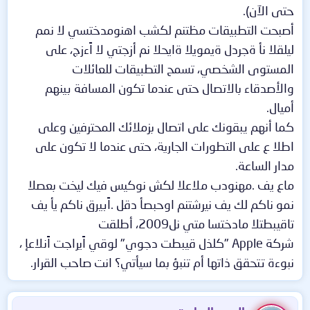
حتى الآن).
أصبحت التطبيقات مظتنم لكشب اهنومدختسي لا نمم
ليلقلا نأ ةجردل ةيمويلا ةايحلا نم أزجتي لا اًءزج، على
المستوى الشخصي، تسمح التطبيقات للعائلات
والأصدقاء بالاتصال حتى عندما تكون المسافة بينهم
أميال.
كما أنهم يبقونك على اتصال بزملائك المحترفين وعلى
اطلا ع على التطورات الجارية، حتى عندما لا تكون على
مدار الساعة.
ماع يف .مهنودب ملاعلا لكش نوكيس فيك ليخت بعصلا
نمو ناكم لك يف نيرشتنم اوحبصأ دقل .اًبيرق ناكم يأ يف
تاقيبطتلا مادختسا متي نل2009، أطلقت
شركة Apple "كلذل قيبطت دجوي" لوقي اًيراجت اًنلاعإ ،
نبوءة تتحقق ذاتها أم تنبؤ بما سيأتي؟ انت صاحب القرار.