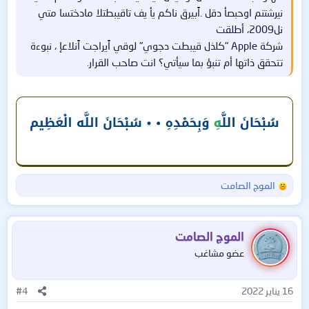
نيرشتنم اوحبصأ دقل .اًبيرق ناكم يأ يف تاقيبطتلا مادختسا متي
نل2009، أطلقت
شركة Apple "كلذل قيبطت دجوي" لوقي اًيراجت اًنلاعإ ، نبوءة
تتحقق ذاتها أم تنبؤ بما سيأتي؟ انت صاحب القرار.
الموج الصامت
ا
ل
ت
ف
الموج الصامت
ا
عضو مشاغب
ع
ل
ا
16 يناير 2022
#4
ت
: