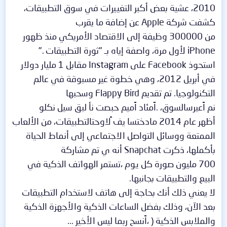
2010، عشية بعض أكبر التغييرات في سوق التطبيقات،
كشفت شركة Apple عن إضافة ما يقرب
من 300000 وظيفة إلى الاقتصاد الأمريكي منذ ظهور
iPhone لأول مرة، واصفة إياه بـ "ثورة التطبيقات ."
استحوذ Facebook على Instagram مقابل 1 مليار دولار
في أبريل 2012، وهي خطوة غير مسبوقة في عالم
التكنولوجيا. تم تقديم Flappy Bird وسحبها
نم اًعيرسالسوق، .اًمئاد اًميم حبصت نأ لبق سيل نكلو
أظهر عام 2014 مادختسا يف ًلاوحتالتطبيقات، من الألعاب
الممتعة ووسائل التواصل الاجتماعي إلى أنماط الحياة
بأكملها، ذكرت Snapchat أنه ي تم مشاركة
700 مليون صورة كل يوم ،تستمر الهواتف الذكية في
البيع والتطبيقات بجانبها.
لا يعني ذلك أنك بحاجة إلى هاتف لاستخدام التطبيقات
بعد الآن، وذلك بفضل الساعات الذكية والأجهزة الذكية
والملابس الذكية ( ،اًنسح ربما ليس الأخير ...