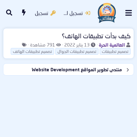
تسجيل الدخول
تسجيل
كيف بدأت تطبيقات الهاتف؟
ب
ت
ا
ا
العالمية الحرة
13 يناير 2022
791 مشاهدة
ا
ا
ل
ل
تصميم تطبيقات
تصميم تطبيقات الجوال
تصميم تطبيقات الهاتف
د
ر
م
و
ئ
ي
ش
س
منتدى تطوير المواقع Website Development
ا
خ
ا
و
ل
ا
ه
م
م
ل
د
و
ب
ا
ض
د
ت
و
ء
ع