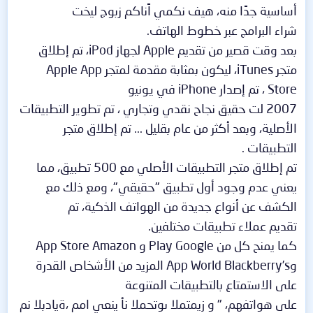
أساسية جدًا منه، هيف نكمي اًناكم زبوج ليخت
شراء البرامج عبر خطوط الهاتف.
بعد وقت قصير من تقديم Apple لجهاز iPod، تم إطلاق
متجر iTunes، ليكون بمثابة مقدمة لمتجر Apple App
Store ، تم إصدار iPhone في يونيو
2007 لت حقيق نجاح نقدي وتجاري ، تم تطوير التطبيقات
الأصلية، وبعد أكثر من عام بقليل ... تم إطلاق متجر
التطبيقات .
تم إطلاق متجر التطبيقات الأصلي مع 500 تطبيق، مما
يعني عدم وجود أول تطبيق "حقيقي"، ومع ذلك مع
الكشف عن أنواع جديدة من الهواتف الذكية، تم
تقديم عملاء تطبيقات مختلفين.
كما يمنح كل من Play Google و App Store Amazon
وApp World Blackberry’s المزيد من الأشخاص القدرة
على الاستمتاع بالتطبيقات المتنوعة
على هواتفهم، " و زيمتملا ىوتحملا نأ ينعي امم ،ةيادبلا نم