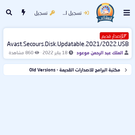
تسجيل الدخول
تسجيل
إصدار قديم
Avast.Secours.Disk.Updatable.2021/2022.USB
ب
ت
ا
الملك عبد الرحمن موعود
18 يناير 2022
860 مشاهدة
ا
ا
ل
د
ر
م
مكتبة البرامج للاصدارات القديمة - Old Versions
ئ
ي
ش
ا
خ
ا
ل
ا
ه
م
ل
د
و
ب
ا
ض
د
ت
و
ء
ع