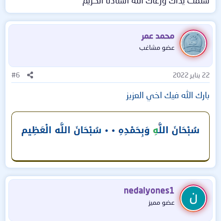
سلمت يداك ورعاك الله استاذنا الكريم
محمد عمر
عضو مشاغب
22 يناير 2022
#6
بارك الله فيك اخي العزيز
nedalyones1
عضو مميز