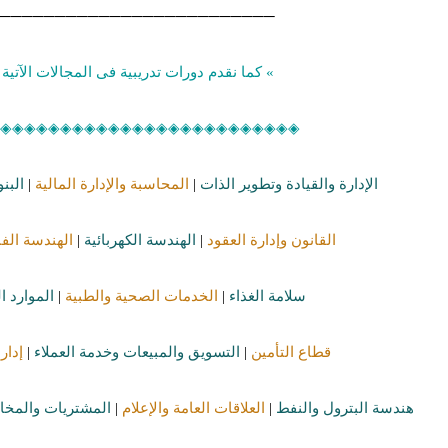
─────────────────────────
» كما نقدم دورات تدريبية فى المجالات الآتية 
◈◈◈◈◈◈◈◈◈◈◈◈◈◈◈◈◈◈◈◈◈◈◈◈◈
الإدارة والقيادة وتطوير الذات
|
المحاسبة والإدارة المالية
|
البن
القانون وإدارة العقود
|
الهندسة الكهربائية
|
الهندسة الفن
سلامة الغذاء
|
الخدمات الصحية والطبية
|
الموارد ا
قطاع التأمين
|
التسويق والمبيعات وخدمة العملاء
|
إدار
هندسة البترول والنفط
|
العلاقات العامة والإعلام
|
المشتريات والمخا