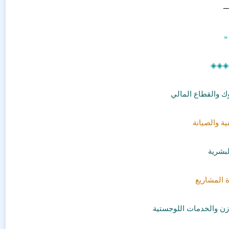
─
«
◈◈◈
وك والقطاع المالي
ية والصيانة
لبشرية
ة المشاريع
زن والخدمات اللوجستية