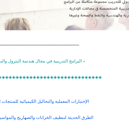
─────────────────────────
» البرامج التدريبية في مجال هندسة البترول والن
◈◈◈◈◈◈◈◈◈◈◈◈◈◈◈◈◈◈◈◈◈◈◈◈◈◈◈◈◈◈
الإختبارات المعملية والتحاليل الكيميائية للمنتجات 
الطرق الحديثة لتنظيف الخزانات والصهاريج والمواسير