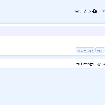
مركز الرفع
دورة
دورة تدريبية
قسم إشهار المواقع و المنتديات Website Listings