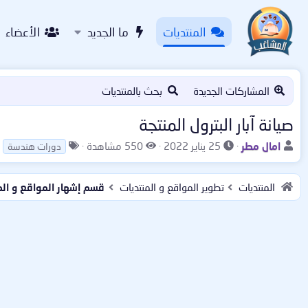
المنتديات
ما الجديد
الأعضاء
المشاركات الجديدة
بحث بالمنتديات
صيانة آبار البترول المنتجة
ب
ت
ا
ا
امال مطر
25 يناير 2022
550 مشاهدة
دورات هندسة
ا
ا
ل
ل
د
ر
م
و
المنتديات
تطوير المواقع و المنتديات
ئ
ي
ش
س
ا
خ
ا
و
ل
ا
ه
م
م
ل
د
و
ب
ا
ض
د
ت
و
ء
ع