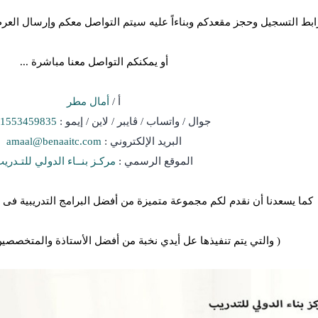
ابط التسجيل وحجز مقعدكم وبناءاً عليه سيتم التواصل معكم وإرسال العر
أو يمكنكم التواصل معنا مباشرة ...
أ /
أمال مطر
جوال / واتساب / ڨايبر / لاين / إيمو :
1553459835
البريد الإلكتروني :
amaal@benaaitc.com
الموقع الرسمي :
مركـز بنــاء الدولي للتـدري
كما يسعدنا أن نقدم لكم مجموعة متميزة من أفضل البرامج التدريبية فى
( والتي يتم تنفيذها عل أيدي نخبة من أفضل الأستاذة والمتخصصي