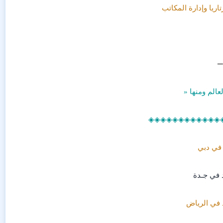
اريا وإدارة المكاتب
─
عالم ومنها «
◈◈◈◈◈◈◈◈◈◈◈◈
 في دبي
د في جـدة
د في الرياض