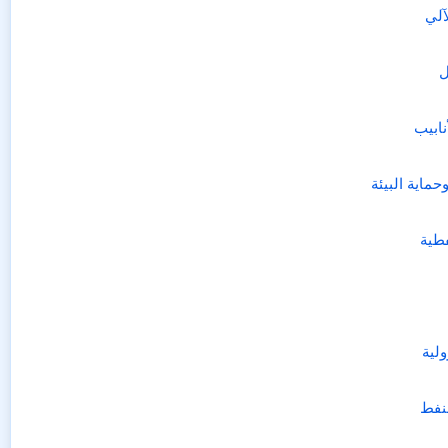
آلي
ل
ابيب
ماية البيئة
فطية
ولية
لنفط