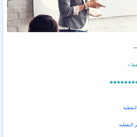
─
فط «
◈◈◈◈◈◈◈
النفطية
 النفطية