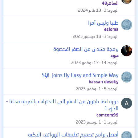
الساهر48
الردود
3
13 يناير 2024
طلبا وليس أمرا
esloma
الردود
3
18 ديسمبر 2023
برمجة منتدى من الصفر افحصوة
عبود
الردود
14
17 نوفمبر 2023
SQL Joins By Easy and Simple Way
hassan desoky
الردود
5
1 نوفمبر 2023
دورة لغة بايتون من الصفر الى الاحتراف بالعربية مجانا -
الجزء 1
comcom99
الردود
1
1 نوفمبر 2023
أفضل برامج تصميم تطبيقات الهواتف الذكية