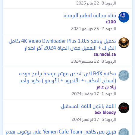
الردود
8
22 يناير 2025
قناة مجانية لتعليم البرمجة
c100
الردود
2
25 ديسمبر 2024
تحميل برنامج 4K Video Dwnloader Plus 1.8.5 كامل
الكراك + التفعيل مدى الحياة 2024 آخر اصدار
sa.nadal.sa
الردود
8
22 ديسمبر 2024
مكتبة B4X لاي شخص مهتم ببرمجة برامج موجه
(لسطح المكتب + الأندرود + الأردينو ) بكود واحد
زياد بن عامر
الردود
1
17 نوفمبر 2024
اللغة بايثون اللغة المستقبل
box bloody
الردود
6
17 نوفمبر 2024
فريق يمن كافي Yemen Cafe Team على يوتيوب يقدم