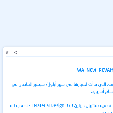
#1
 المُحسَّنة، التي بدأت اختبارها في شهر أيلول/ سبتمبر الماضي مع
ومن خلال الواجهة الجديدة المُحسنة، تهدف واتساب إلى مواءمة التطبيق على نحو أفضل مع لغة التصميم (ماتريال ديزاين 3) Material Design 3 الخاصة بنظام
جديدة.