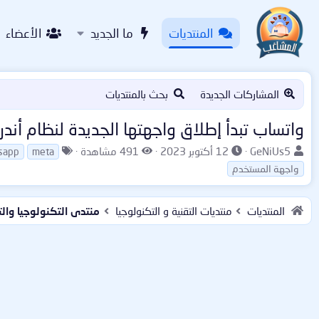
المنتديات
ما الجديد
الأعضاء
المشاركات الجديدة
بحث بالمنتديات
واتساب تبدأ إطلاق واجهتها الجديدة لنظام أندر
ب
ت
ا
ا
GeNiUs5
12 أكتوبر 2023
491 مشاهدة
sapp
meta
ا
ا
ل
ل
واجهة المستخدم
د
ر
م
و
ئ
ي
ش
س
ا
خ
ا
و
المنتديات
منتديات التقنية و التكنولوجيا
منتدى التكنولوجيا والت
ل
ا
ه
م
م
ل
د
و
ب
ا
ض
د
ت
و
ء
ع