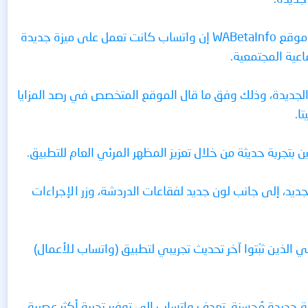
ومع الإصدار ذي الرقم 2.23.21.12 من واتساب لنظام أندرويد المتوفر على متجر (جوجل بلاي)، قال موقع WABetaInfo إن واتساب كانت تعمل على ميزة جديدة
عية المجتمعية.
ساب، مع الإصدار 2.23.21.12، بطرح الواجهة المحسنة الجديدة، وذلك وفق ما قال الموقع المتخصص في رصد المزايا
ا.
بتجربة حديثة من خلال تعزيز المظهر المرئي العام للتطبيق.
ديد، إلى جانب لون جديد لفقاعات الدردشة، وزر الإجراءات
ر التجريبي الذين ثبّتوا آخر تحديث تجريبي لتطبيق (واتساب للأعمال)
ة جديدة مُحسنة، تهدف واتساب إلى توفير تجربة أكثر عصرية