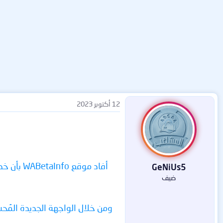
12 أكتوبر 2023
أفاد موق
GeNiUs5
ضيف