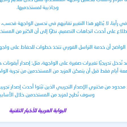
وجاذبية لمستخدميها.
 موقع WABetaInfo: «في رأينا، لا يُظهر هذا التغيير تفانيهم في تحسين الوا
اع على أحدث اتجاهات التصميم، نظرًا إلى أن الكثير من المست
الواضح أن خدمة التراسل الفوري تتخذ خطوات للحفاظ على واجهة 
 تُدخل تدريجيًا تغييرات صغيرة على الواجهة، مثل: إصدار أيقونات
ة أيام فقط قبل أن يتمكن المزيد من المستخدمين من تجربة الواجهة الجدي
 محدود من مختبري الإصدار التجريبي الذين ثبّتوا أحدث إصدار تجر
وسوف تُطرح لمزيد من المستخدمين خلال الأسابيع
البوابة العربية للأخبار التقنية