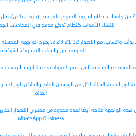
لإنشاء الأحداث كنظام تذكير مدمج في المحادثات الجما
وبالإضافة إلى ميزة إنشاء الأحداث، بدأت وات
التجريبية في واتساب المملوكة لشركة ميت
مستخدم الجديدة، التي تتميز بأيقونات جديدة لتزويد المستخدمين 
ة لون السمة السائد لكل من الوضعين الفاتح والداكن بلون أخضر ج
العائم.
قع WABetaInfo إلى أن هذه الواجهة متاحة أيضًا لعدد محدود من مختبري الإصدا
WhatsApp Business.
ضًا التزام واتساب بتحسين واجهة المستخدم، فمن خلال تقديم واجه