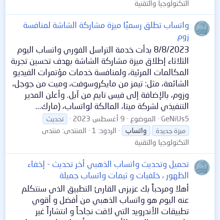
التكنولوجيا والتقنية
واتساب تطلق رسميًا ميزة مشاركة الشاشة لمنافسة
زوم
8/8/2023 بدأت خدمة التراسل الفوري واتساب اليوم
الثلاثاء إطلاق ميزة مشاركة الشاشة بهدف تحسين تجربة
المكالمات المرئية، ولمنافسة خدمات مؤتمرات الفيديو
الشائعة، مثل: تيمز من مايكروسوفت، وميت من جوجل،
وزوم، بالإضافة إلى فيس تايم من آبل. وأعلن المدير
التنفيذي لشركة ميتا، المالكة لواتساب، (مارك...
GeNiUs5
الموضوع
9 أغسطس 2023
تحديث
الردود: 1
المنتدى:
منتدى
ميزة جديدة
واتساب
التكنولوجيا والتقنية
تحميل وتحديث واتساب الذهبي أخر تحديث - إخفاء
الظهور ، خلفيات و ثيمات واتساب جميلة
أهلا ومرحباً بك عزيزى القارئ التطبيق الذي سنتكلم
عنه اليوم هو واتساب الذهبي من أفضل و أقوي
تطبيقات الأندرويد التي لاقت نجاحاً و انتشاراً غير