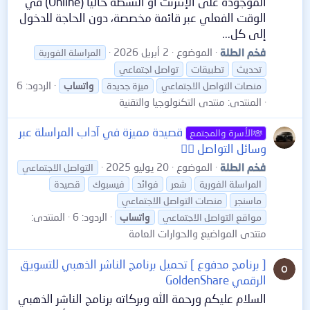
الموجودة على الإنترنت أو النشطة حاليًا (Online) في
الوقت الفعلي عبر قائمة مخصصة، دون الحاجة للدخول
إلى كل...
فخم الطلة
الموضوع
2 أبريل 2026
المراسلة الفورية
تحديث
تطبيقات
تواصل اجتماعي
الردود: 6
منصات التواصل الاجتماعي
ميزة جديدة
واتساب
المنتدى:
منتدى التكنولوجيا والتقنية
قصيدة مميزة في آداب المراسلة عبر
الأسرة والمجتمع
وسائل التواصل 👍🏻
فخم الطلة
الموضوع
20 يوليو 2025
التواصل الاجتماعي
المراسلة الفورية
شعر
فوائد
فيسبوك
قصيدة
ماسنجر
منصات التواصل الاجتماعي
الردود: 6
المنتدى:
مواقع التواصل الاجتماعي
واتساب
منتدى المواضيع والحوارات العامة
[ برنامج مدفوع ] تحميل برنامج الناشر الذهبي للتسويق
الرقمي GoldenShare
السلام عليكم ورحمة الله وبركاته برنامج الناشر الذهبي