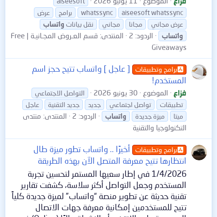
فزاع
الموضوع
11 يوليو 2026
aiseesoft
aiseesoft whatssync
whatssync
برامج
عرض
عرض مجاني
مجانا
مجاني
نقل بيانات
واتساب
الردود: 2
المنتدى:
قسم العـروض المجـانيـة | Free
واتساب
Giveaways
[ عاجل ] واتساب تتيح حجز اسم
برامج وتطبيقات
المستخدم!
فزاع
الموضوع
30 يونيو 2026
التواصل الاجتماعي
تطبيقات
تواصل اجتماعي
جديد
جديد التقنية
عاجل
الردود: 2
المنتدى:
منتدى
ميتا
ميزة جديدة
واتساب
التكنولوجيا والتقنية
أخيرًا .. واتساب تطور ميزة طال
برامج وتطبيقات
انتظارها تتيح معرفة المتصل الآن بهذه الطريقة
1/4/2026 في إطار سعيها المستمر لتحسين تجربة
المستخدم وجعل التواصل أكثر سلاسة، كشفت تقارير
تقنية حديثة عن تطوير منصة “واتساب” لميزة جديدة كلياً
تتيح للمستخدمين إمكانية معرفة جهات الاتصال