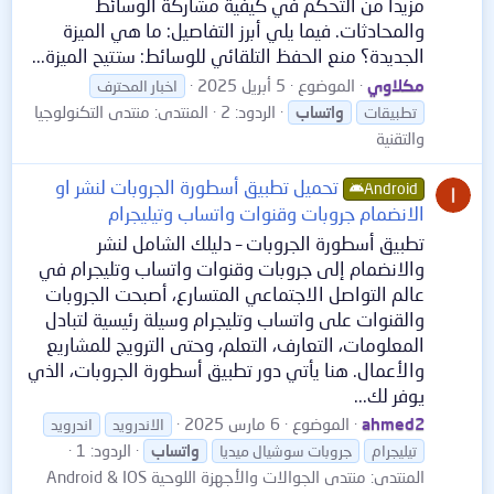
مزيدًا من التحكم في كيفية مشاركة الوسائط
والمحادثات. فيما يلي أبرز التفاصيل: ما هي الميزة
الجديدة؟ منع الحفظ التلقائي للوسائط: ستتيح الميزة...
مكلاوي
الموضوع
5 أبريل 2025
اخبار المحترف
الردود: 2
المنتدى:
منتدى التكنولوجيا
تطبيقات
واتساب
والتقنية
تحميل تطبيق أسطورة الجروبات لنشر او
Android
الانضمام جروبات وقنوات واتساب وتيليجرام
تطبيق أسطورة الجروبات – دليلك الشامل لنشر
والانضمام إلى جروبات وقنوات واتساب وتليجرام في
عالم التواصل الاجتماعي المتسارع، أصبحت الجروبات
والقنوات على واتساب وتليجرام وسيلة رئيسية لتبادل
المعلومات، التعارف، التعلم، وحتى الترويج للمشاريع
والأعمال. هنا يأتي دور تطبيق أسطورة الجروبات، الذي
يوفر لك...
ahmed2
الموضوع
6 مارس 2025
الاندرويد
اندرويد
الردود: 1
تيليجرام
جروبات سوشيال ميديا
واتساب
المنتدى:
منتدى الجوالات والأجهزة اللوحية Android & IOS