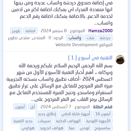
في إضافة صندوق دردشة واتساب عديدة ومن بينها
انها متعددة المدراء اي يمكنك اضافة اكثر من ادمين
لخدمة الدعم. بالاضافة يمكنك اضافة رقم الدعم
واتساب...
Hamza2000
الموضوع
8 سبتمبر 2024
اضافة
بلوجر
الردود: 0
المنتدى:
منتدى تطوير
دردشة
شات
واتساب
المواقع Website Development
التقنية في أسبوع [ 1 ]
بسم الله الرحمن الرحيم السلام عليكم ورحمة الله
وبركاته ،، أهم أخبار التقنية للأسبوع الأول من شهر
اغسطس 2024 -أضاف تطبيق واتساب بنسخته التجريبية
ميزة النقر المزدوج للتفاعل مع الرسائل على غرار تطبيق
انستغرام وماسنجر، وتتيح الميزة للمستخدم التفاعل مع
الرسائل برمز القلب عبر النقر المزدوج على...
فخم الطلة
الموضوع
7 أغسطس 2024
آبل
آيفون
آيفون 16
أجهزة قابلة للطي
إطلاق جديد
الأجهزة اللوحية
الهواتف الذكية
تسريبات
جديد التقنية
سامسونج
لوحي
ميتا
هواتف اندرويد
هواوي