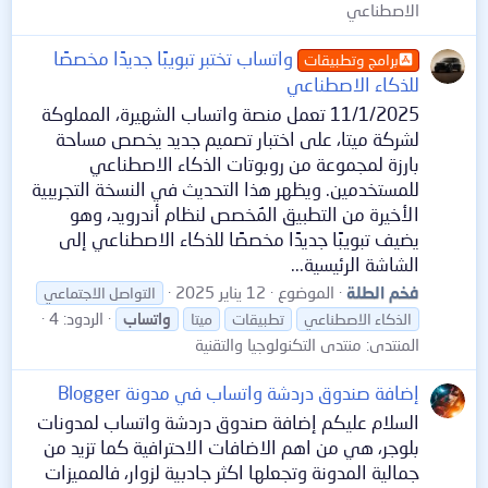
الاصطناعي
واتساب تختبر تبويبًا جديدًا مخصصًا
برامج وتطبيقات
للذكاء الاصطناعي
11/1/2025 تعمل منصة واتساب الشهيرة، المملوكة
لشركة ميتا، على اختبار تصميم جديد يخصص مساحة
بارزة لمجموعة من روبوتات الذكاء الاصطناعي
للمستخدمين. ويظهر هذا التحديث في النسخة التجريبية
الأخيرة من التطبيق المُخصص لنظام أندرويد، وهو
يضيف تبويبًا جديدًا مخصصًا للذكاء الاصطناعي إلى
الشاشة الرئيسية...
فخم الطلة
الموضوع
12 يناير 2025
التواصل الاجتماعي
الردود: 4
الذكاء الاصطناعي
تطبيقات
ميتا
واتساب
المنتدى:
منتدى التكنولوجيا والتقنية
إضافة صندوق دردشة واتساب في مدونة Blogger
السلام عليكم إضافة صندوق دردشة واتساب لمدونات
بلوجر، هي من اهم الاضافات الاحترافية كما تزيد من
جمالية المدونة وتجعلها اكثر جادبية لزوار، فالمميزات