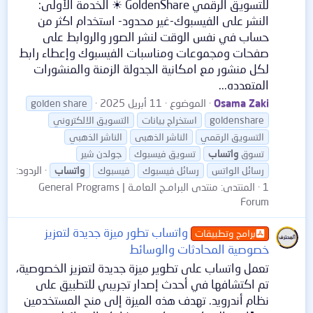
للتسويق الرقمي GoldenShare ☀ الخدمة الأولى:
النشر على الفيسبوك-غير محدود- استخدام اكثر من
حساب في نفس الوقت لنشر الصور والروابط على
صفحات ومجموعات ومناسبات الفيسبوك وإعطاء رابط
لكل منشور مع امكانية الجدولة الزمنة والمنشورات
المتعدده...
Osama Zaki
الموضوع
11 أبريل 2025
golden share
goldenshare
استخراج بيانات
التسويق الالكتروني
التسويق الرقمي
الناشر الذهبى
الناشر الذهبي
تسوق
واتساب
تسويق فيسبوك
جولدن شير
الردود:
رسائل الواتس
رسائل فيسبوك
فيسبوك
واتساب
1
المنتدى:
منتدى البرامـج العامـة | General Programs
Forum
واتساب تطور ميزة جديدة لتعزيز
برامج وتطبيقات
خصوصية المحادثات والوسائط
تعمل واتساب على تطوير ميزة جديدة لتعزيز الخصوصية،
تم اكتشافها في أحدث إصدار تجريبي للتطبيق على
نظام أندرويد. تهدف هذه الميزة إلى منح المستخدمين