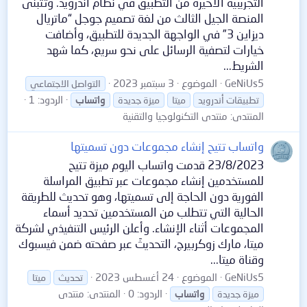
التجريبية الأخيرة من التطبيق في نظام أندرويد. وتتبنى
المنصة الجيل الثالث من لغة تصميم جوجل “ماتريال
ديزاين 3” في الواجهة الجديدة للتطبيق، وأضافت
خيارات لتصفية الرسائل على نحو سريع، كما شهد
الشريط...
GeNiUs5
الموضوع
3 سبتمبر 2023
التواصل الاجتماعي
الردود: 1
تطبيقات أندرويد
ميتا
ميزة جديدة
واتساب
المنتدى:
منتدى التكنولوجيا والتقنية
واتساب تتيح إنشاء مجموعات دون تسميتها
23/8/2023 قدمت واتساب اليوم ميزة تتيح
للمستخدمين إنشاء مجموعات عبر تطبيق المراسلة
الفورية دون الحاجة إلى تسميتها، وهو تحديث للطريقة
الحالية التي تتطلب من المستخدمين تحديد أسماء
المجموعات أثناء الإنشاء. وأعلن الرئيس التنفيذي لشركة
ميتا، مارك زوكربيرج، التحديثَ عبر صفحته ضمن فيسبوك
وقناة ميتا...
GeNiUs5
الموضوع
24 أغسطس 2023
تحديث
ميتا
الردود: 0
المنتدى:
منتدى
ميزة جديدة
واتساب