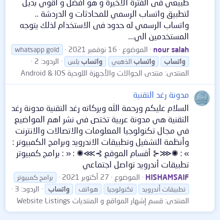
طبيعي فى الفترة الأخيرة و هو أفضل و اقوي بديل
لتطبيق واتساب الرسمي للمحادثات و الدردشة ..
واتساب الرسمي له حدود فى الاستخدام لذلك يتوجه
المستخدمين الي...
nour salah
الموضوع
16 نوفمبر 2021
whatsapp gold
الردود: 2
واتساب
واتساب
الذهبي
واتساب
بلس
المنتدى:
منتدى الجوالات والأجهزة اللوحية Android & IOS
مدونة رغد التقنية
السلام عليكم ورحمة الله وبركاته رغد التقنية مدونة رغد
التقنية هي مدونة عربية تختص في نشر اهم المواضيع
في مجال تكنولوجيا المعلومات والاتصالات والانترنت
وأنظمة التشغيل وتطبيقات الاندرويد وبرامج الكمبيوتر :
» : ✺⋘⊰ أقسام الموقع ⊱⋙✺ : « : برامج كمبيوتر
تطبيقات أندرويد تواصل اجتماعي
HISHAMSAIF
الموضوع
27 أكتوبر 2021
برامج كمبيوتر
الردود: 3
تطبيقات أندرويد
تكنولوجيا
هواتف
واتساب
المنتدى:
قسم إشهار المواقع و المنتديات Website Listings