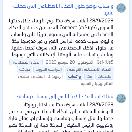
واتساب توضح حلول الذكاء الاصطناعي التي حصلت
عليها
28/9/2023 أعلنت شركة ميتا يوم الأربعاء خلال حدثها
السنوي (كونكت) Connect العديد من خصائص الذكاء
الاصطناعي ومنتجاته التي ستتوفر قريبًا على واتساب.
واليوم، نشرت خدمة التراسل الفوري عبر مدونتها نبذة
عن حلول الذكاء الاصطناعي التي سوف تحصل عليها.
وقالت واتساب: «لقد ألهمتنا الإمكانات التي يوفرها...
GeNiUs5
الموضوع
28 سبتمبر 2023
الذكاء الاصطناعي
الذكاء الاصطناعي التوليدي
المراسلة الفورية
دردشة
الردود: 1
المنتدى:
منتدى
ملصقات
ميتا
واتساب
التكنولوجيا والتقنية
ميتا تجلب الذكاء الاصطناعي إلى واتساب وماسنجر
28/9/2023 أعلنت شركة ميتا بدء اختبار روبوتات
الدردشة المستندة إلى الذكاء الاصطناعي في عدد من
خدماتها، مثل واتساب وماسنجر وإنستاجرام. وقال مارك
زوكربيرج، الرئيس التنفيذي لشركة ميتا، إن الشركة تختبر
إدماج مساعد شخصي ذكي في خدمات المراسلة