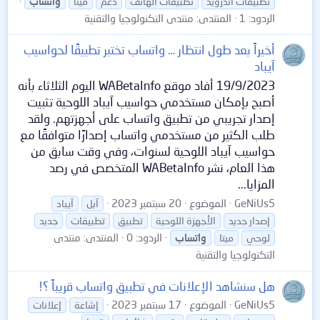
تطبيقات أندرويد
تطبيقات الهاتف
دعم
ميتا
واتساب
الردود: 1
المنتدى:
منتدى التكنولوجيا والتقنية
أخيراً بعد طول انتظار … واتساب تختبر تطبيقًا لحواسيب
آيباد
19/9/2023 أفاد موقع WABetaInfo اليوم الثلاثاء بأنه
أصبح بإمكان مستخدمي حواسيب آيباد اللوحية تثبيت
إصدار تجريبي من تطبيق واتساب على أجهزتهم. ولقد
طلب الكثير من مستخدمي واتساب إصدارًا متوافقًا مع
حواسيب آيباد اللوحية لسنوات، وفي وقت سابق من
هذا العام، نشر WABetaInfo المتخصص في رصد
المزايا...
GeNiUs5
الموضوع
20 سبتمبر 2023
آبل
آيباد
إصدار جديد
الأجهزة اللوحية
تطبيق
تطبيقات
جديد
الردود: 0
المنتدى:
منتدى
لوحي
ميتا
واتساب
التكنولوجيا والتقنية
هل سنشاهد الإعلانات في تطبيق واتساب قريباً ؟!
GeNiUs5
الموضوع
17 سبتمبر 2023
إشاعة
إعلانات