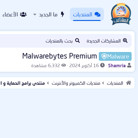
المنتديات
ما الجديد
الأعضاء
المشاركات الجديدة
بحث بالمنتديات
Malwarebytes Premium
Malware
ب
ت
ا
Shamria
16 أكتوبر 2024
6,332 مشاهدة
ا
ا
ل
د
ر
م
المنتديات
منتديات الكمبيوتر والأنترنت
منتدى برامج الحماية و 
ئ
ي
ش
ا
خ
ا
ل
ا
ه
م
ل
د
و
ب
ا
ض
د
ت
و
ء
ع