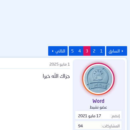
السابق
1
2
3
4
5
التالي
1 مايو 2025
جزاك الله خيرا
Word
عضو نشيط
إنضم
17 مايو 2021
المشاركات
94