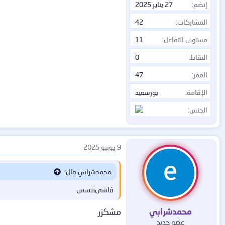
إنضم
27 يناير 2025
.
المشاركات
42
مشاهدة المرفق 31449
/
مستوى التفاعل
11
النقاط
0
الترخيص: برنامج كومبيوتري
اللغة: متعدد اللغات
العمر
47
امتداد الملف : rar
الإقامة
بورسعيد
الحجم : 409 ميجا بايت
الإصدار : 5.1.2.109
الجنس
*** Hidden text: cannot be quoted. ***
9 يونيو 2025
محمدشرابي قال:
/
فاشىننسس
.
محمدشرابي
مشكزر
عضو جديد
/