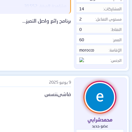
مشاهدة المرفق 31552
المشاركات
14
مشاهدة المرفق 31449
مستوى التفاعل
2
برنامج رائع واصل التميز...
برنامج مضاد للبرمجيات الضارة والفدية Malwarebytes Premium
النقاط
0
الترخيص: برنامج كومبيوتري
يساعد على الحفاظ على جهاز الكمبيوتر 
اللغة: متعدد اللغات
العمر
60
والبرامج الضارة وبرامج التجسس في ال
امتداد الملف : rar
يأتي مع أداة مسح ضوئي متطورة يمك
الإقامة
morocco
الحجم : 409 ميجا بايت
وحذف الأدوات الخطرة وبرامج التجسس وا
الإصدار : 5.1.2.109
الجنس
يساعدك على تأمين الإنترنت لتجنب التهدي
معايير أخرى للحماية من الفيروسات أيضًا
*** Hidden text: cannot be quoted. ***
9 يونيو 2025
Malwarebytes هو برنامج أمني تم تطويره بواسطة Malwarbytes لتأمين الأنظمة في الوقت الفعلي،
فاشىننسس
/
مما يسمح لك بالكشف بسرعة وحذف البرا
يأتي مع واجهة بسيطة مع العديد
.
من الأدوات والوظائف القوية.
محمدشرابي
عضو جديد
/