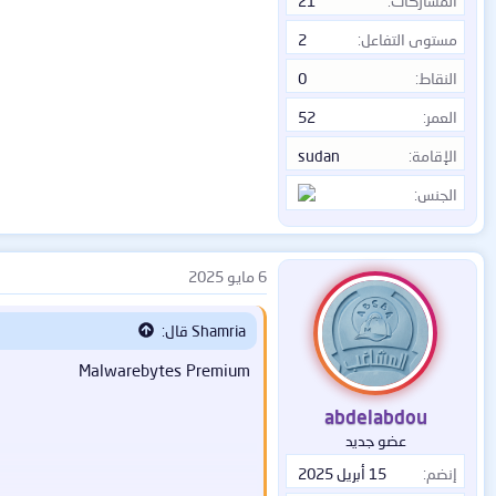
المشاركات
21
مستوى التفاعل
2
النقاط
0
العمر
52
الإقامة
sudan
الجنس
6 مايو 2025
Shamria قال:
Malwarebytes Premium
abdelabdou
عضو جديد
إنضم
15 أبريل 2025