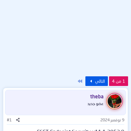
الاخير
1 من 4
التالي
theba
عضو جديد
9 نوفمبر 2024
#1