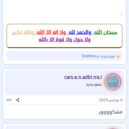
-
سبحان الله
،
والحمد لله
،
ولا إله إلا الله
،
والله أكبر
،
ولا حول ولا قوة إلا بالله
مريم رجب
و
Shamria
ا
ل
ت
ف
cars.e.n.adbi.rra.l
ا
عضو جديد
ع
ل
ا
9 نوفمبر 2024
#4
ت
:
مشكوووور