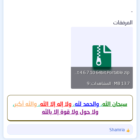
-
المرفقات
qBittorrent 4.6.7.10 64bit.Portable.zip
13.7 MB · المشاهدات: 9
سبحان الله
،
والحمد لله
،
ولا إله إلا الله
،
والله أكبر
،
ولا حول ولا قوة إلا بالله
Shamria
ا
ل