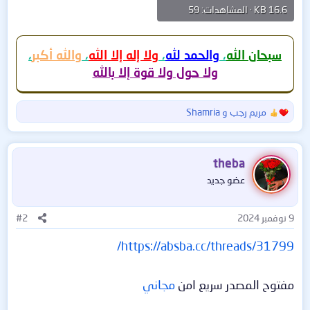
16.6 KB · المشاهدات: 59
سبحان الله
،
والحمد لله
،
ولا إله إلا الله
،
والله أكبر
،
ولا حول ولا قوة إلا بالله
مريم رجب
و
Shamria
ا
ل
ت
ف
theba
ا
عضو جديد
ع
ل
ا
9 نوفمبر 2024
#2
ت
:
https://absba.cc/threads/31799/
مفتوح المصدر سريع امن
مجاني