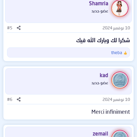
Shamria
عضو جديد
10 نوفمبر 2024
#5
شكرا لك وبارك الله فيك
theba
ا
ل
ت
ف
kad
ا
عضو جديد
ع
ل
ا
10 نوفمبر 2024
#6
ت
:
Merci infiniment
zemail