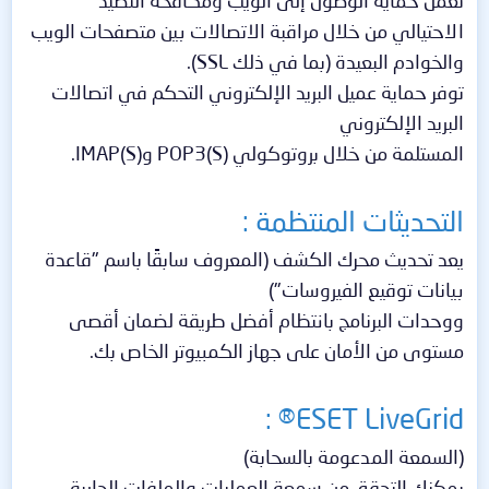
الاحتيالي من خلال مراقبة الاتصالات بين متصفحات الويب
والخوادم البعيدة (بما في ذلك SSL).
توفر حماية عميل البريد الإلكتروني التحكم في اتصالات
البريد الإلكتروني
المستلمة من خلال بروتوكولي POP3(S) وIMAP(S).
التحديثات المنتظمة :
يعد تحديث محرك الكشف (المعروف سابقًا باسم "قاعدة
بيانات توقيع الفيروسات")
ووحدات البرنامج بانتظام أفضل طريقة لضمان أقصى
مستوى من الأمان على جهاز الكمبيوتر الخاص بك.
ESET LiveGrid® :
(السمعة المدعومة بالسحابة)
يمكنك التحقق من سمعة العمليات والملفات الجارية