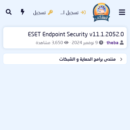
تسجيل الدخول
تسجيل
ESET Endpoint Security v11.1.2052.0
ب
ت
ا
theba
9 نوفمبر 2024
3,650 مشاهدة
ا
ا
ل
د
ر
م
منتدى برامج الحماية و الشبكات
ئ
ي
ش
ا
خ
ا
ل
ا
ه
م
ل
د
و
ب
ا
ض
د
ت
و
ء
ع