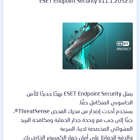
ESET Endpoint Security v11.1.2052.0
يمثل ESET Endpoint Security نهجًا جديدًا للأمن
الحاسوبي المتكامل حقًا.
يستخدم أحدث إصدار من محرك الفحص ThreatSense®،
جنبًا إلى جنب مع وحدة جدار الحماية ومكافحة البريد
العشوائي المخصصة لدينا، السرعة
والدقة للحفاظ على أمان جهاز الكمبيوتر الخاص بك.