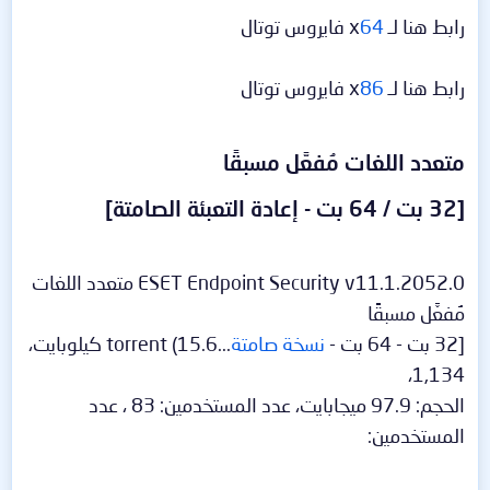
رابط هنا لـ x
64
فايروس توتال
رابط هنا لـ x
86
فايروس توتال
متعدد اللغات مُفعَّل مسبقًا​
[32 بت / 64 بت - إعادة التعبئة الصامتة]​
ESET Endpoint Security v11.1.2052.0 متعدد اللغات
مُفعَّل مسبقًا
[32 بت - 64 بت -
نسخة صامتة
...torrent (15.6 كيلوبايت،
1,134،
الحجم: 97.9 ميجابايت، عدد المستخدمين: 83 ، عدد
المستخدمين: