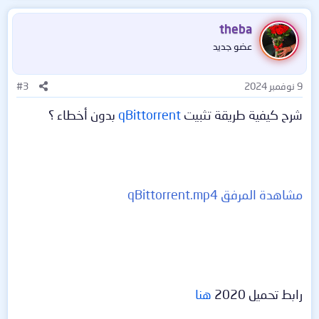
ت
ف
theba
ا
عضو جديد
ع
ل
ا
9 نوفمبر 2024
#3
ت
:
شرح كيفية طريقة تثبيت
qBittorrent
بدون أخطاء ؟
مشاهدة المرفق qBittorrent.mp4
رابط تحميل 2020
هنا