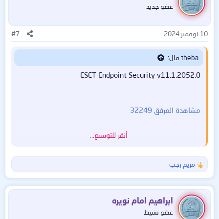
عضو جديد
10 نوفمبر 2024
#7
theba قال:
ESET Endpoint Security v11.1.2052.0
مشاهدة المرفق 32249
أنقر للتوسيع...
يمثل ESET Endpoint Security نهجًا جديدًا للأمن الحاسوبي
المتكامل حقًا.
مريم رجب
ا
يستخدم أحدث إصدار من محرك الفحص ThreatSense®،
ل
جنبًا إلى جنب مع وحدة جدار الحماية ومكافحة البريد العشوائي
ت
المخصصة لدينا، السرعة
ف
ابراهيم امام نويره
والدقة للحفاظ على أمان جهاز الكمبيوتر الخاص بك. والنتيجة هي
ا
عضو نشيط
ع
نظام ذكي