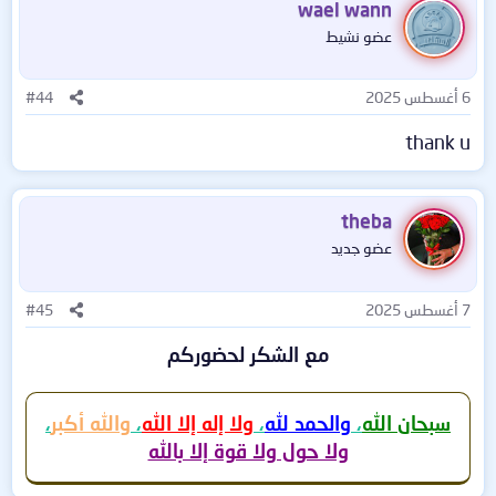
wael wann
عضو نشيط
6 أغسطس 2025
#44
thank u
theba
عضو جديد
7 أغسطس 2025
#45
مع الشكر لحضوركم
سبحان الله
،
والحمد لله
،
ولا إله إلا الله
،
والله أكبر
،
ولا حول ولا قوة إلا بالله