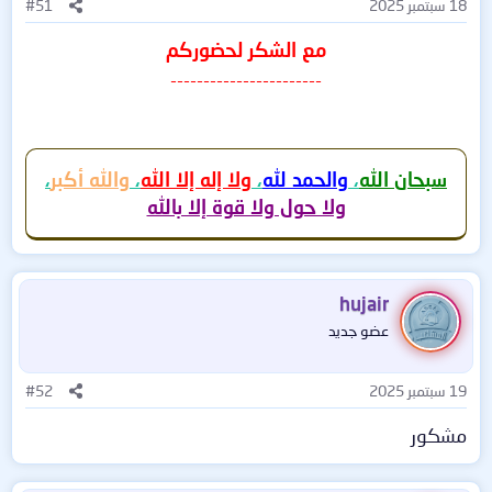
18 سبتمبر 2025
#51
مع الشكر لحضوركم
-----------------------
سبحان الله
،
والحمد لله
،
ولا إله إلا الله
،
والله أكبر
،
ولا حول ولا قوة إلا بالله
hujair
عضو جديد
19 سبتمبر 2025
#52
مشكور