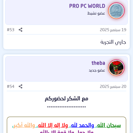
PRO PC WORLD
عضو نشيط
19 سبتمبر 2025
#53
جاري التجربة
theba
عضو جديد
20 سبتمبر 2025
#54
مع الشكر لحضوركم
----------------------
سبحان الله
،
والحمد لله
،
ولا إله إلا الله
،
والله أكبر
،
ولا حول ولا قوة إلا بالله