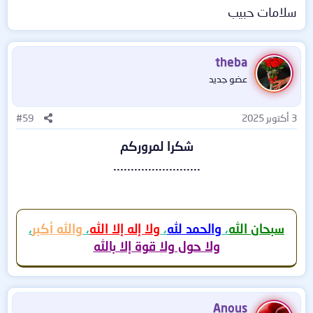
سلامات حبيب
theba
عضو جديد
3 أكتوبر 2025
#59
شكرا لمروركم
.........................
سبحان الله
،
والحمد لله
،
ولا إله إلا الله
،
والله أكبر
،
ولا حول ولا قوة إلا بالله
Anous