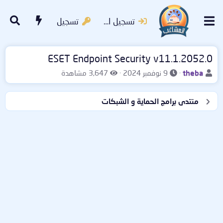
تسجيل الدخول
تسجيل
ESET Endpoint Security v11.1.2052.0
ب
ت
ا
theba
9 نوفمبر 2024
3,647 مشاهدة
ا
ا
ل
د
ر
م
منتدى برامج الحماية و الشبكات
ئ
ي
ش
ا
خ
ا
ل
ا
ه
م
ل
د
و
ب
ا
ض
د
ت
و
ء
ع