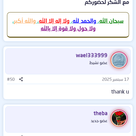
مع الشكر لحضوركم
سبحان الله
،
والحمد لله
،
ولا إله إلا الله
،
والله أكبر
،
ولا حول ولا قوة إلا بالله
wael333999
عضو نشيط
17 سبتمبر 2025
#50
thank u
theba
عضو جديد