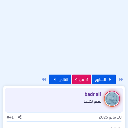
الأول
الاخير
السابق
3 من 4
التالي
badr ali
عضو نشيط
18 مايو 2025
#41