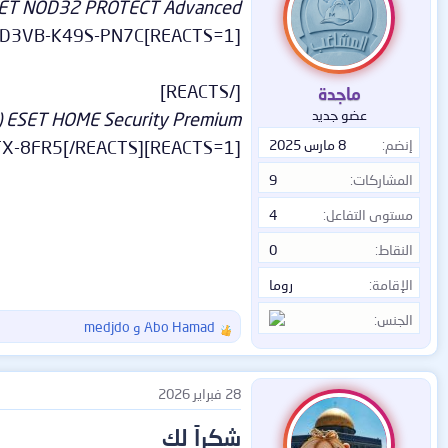
ESET NOD32 PROTECT Advanced (50جهاز) لمدة 30 يو
[REACTS=1]AHGK-X93P-D3VB-K49S-PN7C
[/REACTS]
ماجدة
عضو جديد
ESET HOME Security Premium (جهاز واحد) لمدة 30 يومًا.
[REACTS=1]BEUD-XCMH-CMJT-HVTX-8FR5[/REACTS]
إنضم
8 مارس 2025
المشاركات
9
مستوى التفاعل
4
النقاط
0
الإقامة
روما
الجنس
Abo Hamad
و
medjdo
ا
ل
ت
ف
28 فبراير 2026
ا
ع
شكراً لك