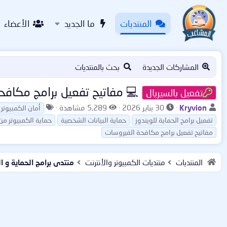
المنتديات
ما الجديد
الأعضاء
المشاركات الجديدة
بحث بالمنتديات
💻 مفاتيح تفعيل برامج مكافح
تفعيل بالسيريال
ب
ت
ا
ا
Kryvion
30 يناير 2026
5,289 مشاهدة
أمان الكمبيوتر
ا
ا
ل
ل
تفعيل برامج الحماية للويندوز
حماية البيانات الشخصية
حماية الكمبيوتر من
د
ر
م
و
مفاتيح تفعيل برامج مكافحة الفيروسات
ئ
ي
ش
س
ا
خ
ا
و
ل
ا
ه
م
المنتديات
منتديات الكمبيوتر والأنترنت
منتدى برامج الحماية و 
م
ل
د
و
ب
ا
ض
د
ت
و
ء
ع