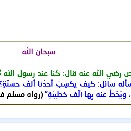
سبحان الله
 رضي الله عنه قال: كنا عند رسول الله
له سائل: كيف يكسِبَ أحدُنا ألفَ حسَنَةٍ؟ قال: "
، ويَحُطُّ عنه بِها ألْفَ خَطِيئَةٍ"
(رواه مسلم ف