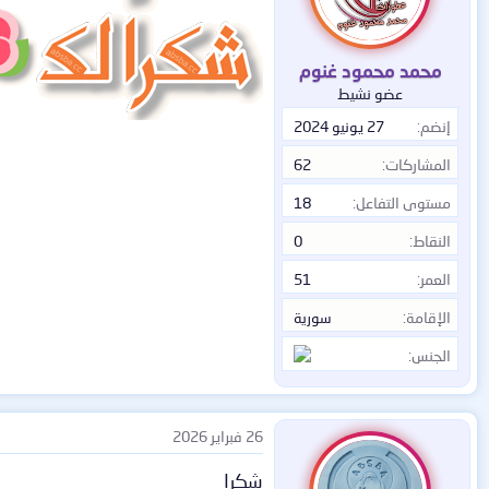
ا
ت
:
محمد محمود غنوم
عضو نشيط
إنضم
27 يونيو 2024
المشاركات
62
مستوى التفاعل
18
النقاط
0
العمر
51
الإقامة
سورية
الجنس
26 فبراير 2026
شكرا