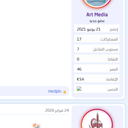
ت
:
Art Media
عضو جديد
إنضم
21 يونيو 2021
المشاركات
17
مستوى التفاعل
7
النقاط
0
العمر
46
الإقامة
KSA
الجنس
medjdo
ا
ل
ت
ف
24 فبراير 2026
ا
ع
ل