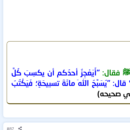
 ﷺ فقال:
"أَيَعْجِزُ أحدُكم أن يكسِبَ كُلَّ
يُسَبِّحُ اللهَ مائَةَ تسبيحَةٍ؛ فَيَكْتُبُ
ي صحيحه)
#87