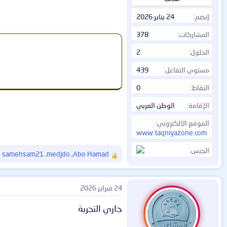
إنضم
24 يناير 2026
المشاركات
378
الحلول
2
مستوى التفاعل
439
النقاط
0
الإقامة
الوطن العربي
الموقع الالكتروني
www.taqniyazone.com
الجنس
Abo Hamad
,
medjdo
,
samehsam21
و 3
ا
ل
ت
ف
24 فبراير 2026
ا
ع
جاري التجربة
ل
ا