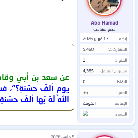
ل
ا
ت
:
Abo Hamad
عضو مشاغب
إنضم
17 فبراير 2026
المشاركات
5,468
الحلول
1
مستوى التفاعل
4,385
عن سعد بن أبي وقاص
النقاط
0
يومٍ ألفَ حسَنَةٍ؟"، فسأ
العمر
36
اللهُ لَهُ بَها ألفَ حسَنَةٍ
الإقامة
الكويت
الجنس
5 مارس 2026