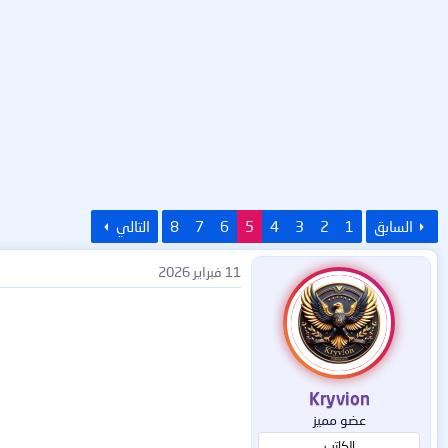
السابق
1
2
3
4
5
6
7
8
التالي
11 فبراير 2026
Kryvion
عضو مميز
الكاتب