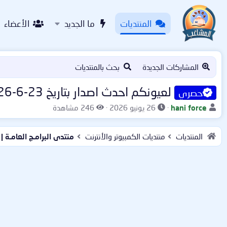
المنتديات
ما الجديد
الأعضاء
المشاركات الجديدة
بحث بالمنتديات
لعيونكم احدث اصدار بتاريخ 23-6-2026 Portable CCleaner Technician
حصري
ب
ت
ا
hani force
26 يونيو 2026
246 مشاهدة
ا
ا
ل
د
ر
م
المنتديات
منتديات الكمبيوتر والأنترنت
ئ
ي
ش
ا
خ
ا
ل
ا
ه
م
ل
د
و
ب
ا
ض
د
ت
و
ء
ع