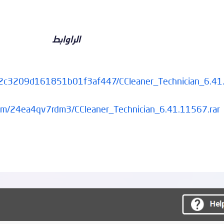
الراوابط
4972c3209d161851b01f3af447/CCleaner_Technician_6.41.
.com/24ea4qv7rdm3/CCleaner_Technician_6.41.11567.rar