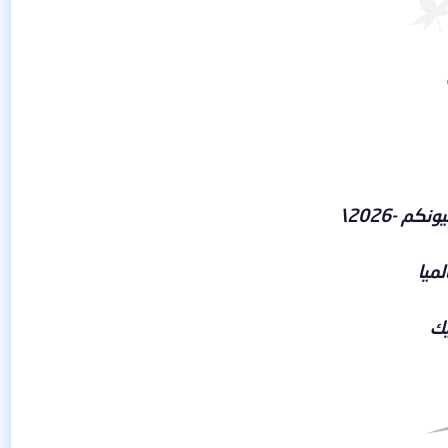
ميا
يك