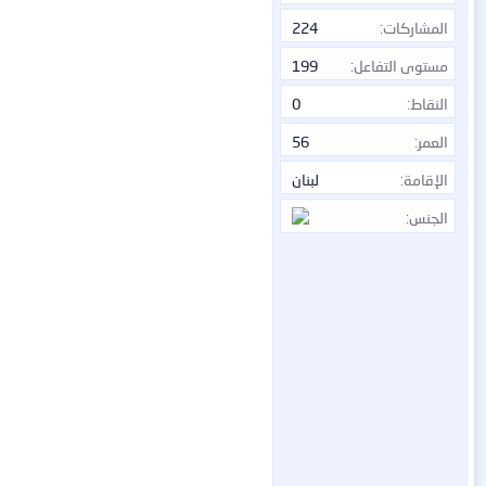
المشاركات
224
مستوى التفاعل
199
النقاط
0
العمر
56
الإقامة
لبنان
الجنس