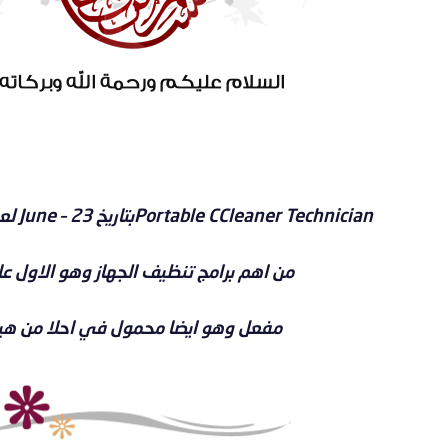
Portable CCleaner Technicianبتاريخ 23 – June لعيونكم -2026\
من اهم برامج تنظيف الجهاز وهو الاول عال
مفعل وهو ايضا محمول في احلا من ه