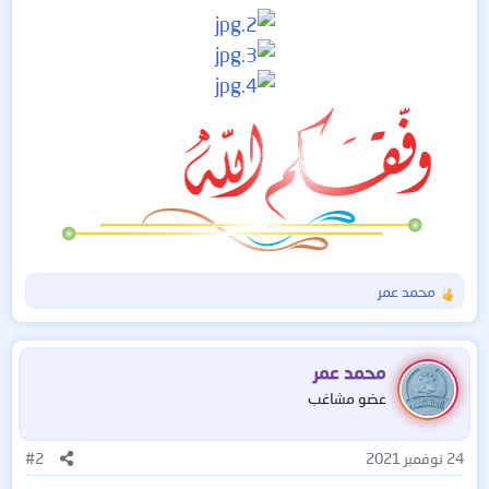
محمد عمر
ا
ل
ت
ف
محمد عمر
ا
عضو مشاغب
ع
ل
ا
24 نوفمبر 2021
#2
ت
: