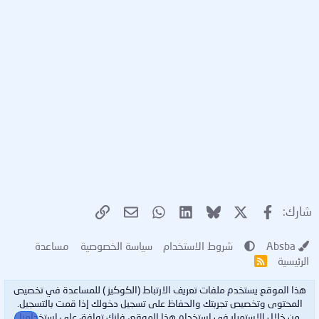
X
فيسبوك
Bluesky
LinkedIn
WhatsApp
الرابط
البريد الإلكتروني
شارك:
Absba
شروط الاستخدام
سياسة الخصوصية
مساعدة
الرئيسية
R
S
S
هذا الموقع يستخدم ملفات تعريف الارتباط (الكوكيز ) للمساعدة في تخصيص
المحتوى وتخصيص تجربتك والحفاظ على تسجيل دخولك إذا قمت بالتسجيل.
من خلال الاستمرار في استخدام هذا الموقع، فإنك توافق على استخدامنا