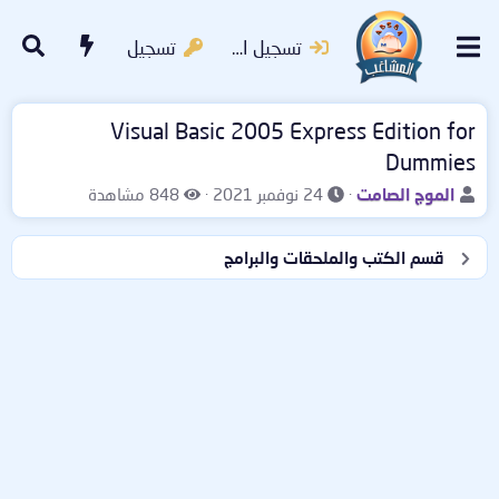
تسجيل الدخول
تسجيل
Visual Basic 2005 Express Edition for
Dummies
ب
ت
ا
الموج الصامت
24 نوفمبر 2021
848 مشاهدة
ا
ا
ل
د
ر
م
قسم الكتب والملحقات والبرامج
ئ
ي
ش
ا
خ
ا
ل
ا
ه
م
ل
د
و
ب
ا
ض
د
ت
و
ء
ع